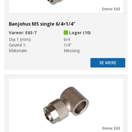
Emne: E63
Banjohus MS single 6/4×1/4"
Varenr:
E63-7
Lager (10)
Dia 1 (mm):
6/4
Gevind 1:
1/4"
Materiale:
Messing
SE MERE
SE MERE
Emne: E63