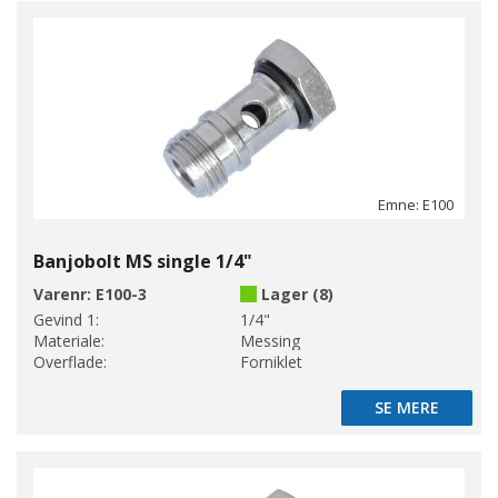
Emne: E100
Banjobolt MS single 1/4"
Varenr:
E100-3
Lager (8)
Gevind 1:
1/4"
Materiale:
Messing
Overflade:
Forniklet
SE MERE
SE MERE