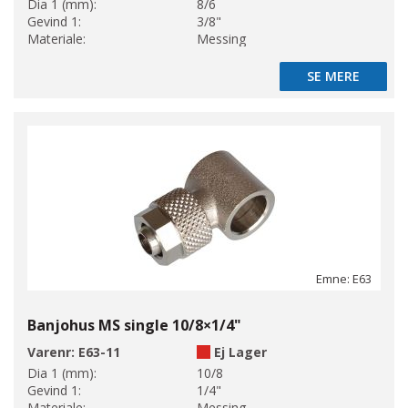
Dia 1 (mm):
8/6
Gevind 1:
3/8"
Materiale:
Messing
SE MERE
SE MERE
Emne: E63
Banjohus MS single 10/8×1/4"
Varenr:
E63-11
Ej Lager
Dia 1 (mm):
10/8
Gevind 1:
1/4"
Materiale:
Messing