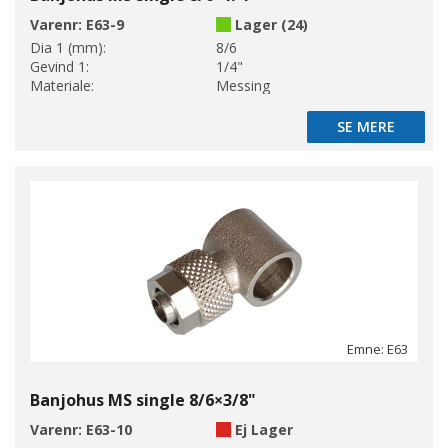
Varenr:
E63-9
Lager (24)
Dia 1 (mm):
8/6
Gevind 1:
1/4"
Materiale:
Messing
SE MERE
SE MERE
Emne: E63
Banjohus MS single 8/6×3/8"
Varenr:
E63-10
Ej Lager