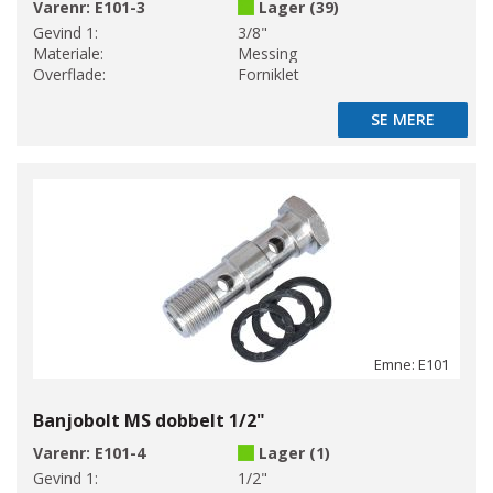
Varenr:
E101-3
Lager (39)
Gevind 1:
3/8"
Materiale:
Messing
Overflade:
Forniklet
SE MERE
SE MERE
Emne: E101
Banjobolt MS dobbelt 1/2"
Varenr:
E101-4
Lager (1)
Gevind 1:
1/2"