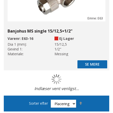
Emne: E63
Banjohus MS single 15/12,5×1/2"
Varenr:
E63-16
Ej Lager
Dia 1 (mm):
15/12,5
Gevind 1:
1/2"
Materiale:
Messing
SE MERE
SE MERE
Indlæser vent venligst...
Side
Faldende
Sorter efter
orden