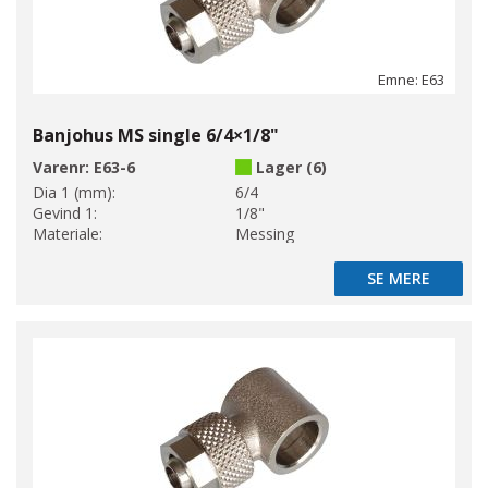
Emne: E63
Banjohus MS single 6/4×1/8"
Varenr:
E63-6
Lager (6)
Dia 1 (mm):
6/4
Gevind 1:
1/8"
Materiale:
Messing
SE MERE
SE MERE