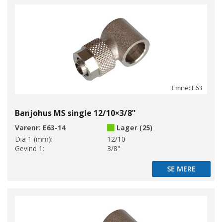
Emne: E63
Banjohus MS single 12/10×3/8"
Varenr:
E63-14
Lager (25)
Dia 1 (mm):
12/10
Gevind 1:
3/8"
SE MERE
SE MERE