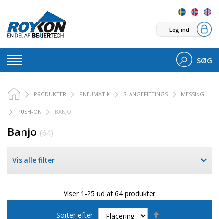
Log ind
SØG
PRODUKTER
PNEUMATIK
SLANGEFITTINGS
MESSING
PUSH-ON
BANJO
Banjo
(64)
Vis alle filter
Viser 1-25 ud af 64 produkter
Faldende
Sorter efter
orden