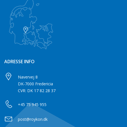
ADRESSE INFO
Navervej 8
DK-7000 Fredericia
CVR: DK 17 82 28 37
+45 75 945 955
post@roykon.dk