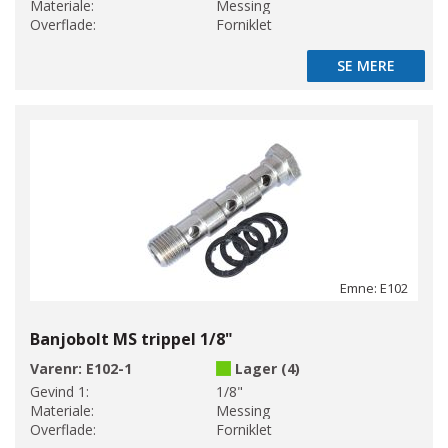
Materiale:
Messing
Overflade:
Forniklet
SE MERE
SE MERE
Emne: E102
Banjobolt MS trippel 1/8"
Varenr:
E102-1
Lager (4)
Gevind 1:
1/8"
Materiale:
Messing
Overflade:
Forniklet