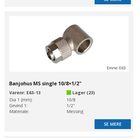
Emne: E63
Banjohus MS single 10/8×1/2"
Varenr:
E63-13
Lager (23)
Dia 1 (mm):
10/8
Gevind 1:
1/2"
Materiale:
Messing
SE MERE
SE MERE