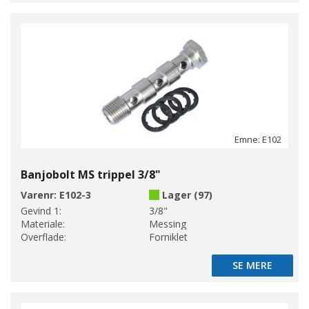
Emne: E102
Banjobolt MS trippel 3/8"
Varenr:
E102-3
Lager (97)
Gevind 1:
3/8"
Materiale:
Messing
Overflade:
Forniklet
SE MERE
SE MERE