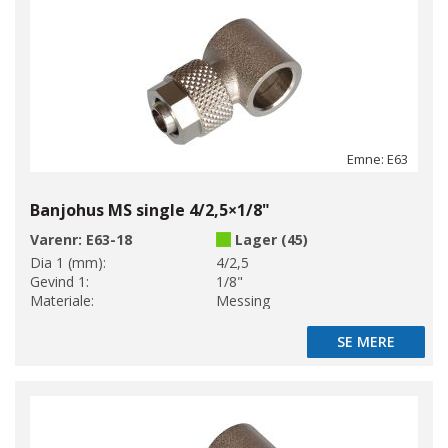
Emne: E63
Banjohus MS single 4/2,5×1/8"
Varenr:
E63-18
Lager (45)
Dia 1 (mm):
4/2,5
Gevind 1:
1/8"
Materiale:
Messing
SE MERE
SE MERE