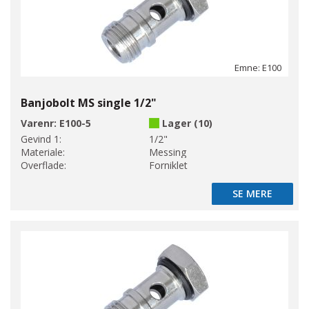
Emne: E100
Banjobolt MS single 1/2"
Varenr:
E100-5
Lager (10)
Gevind 1:
1/2"
Materiale:
Messing
Overflade:
Forniklet
SE MERE
SE MERE