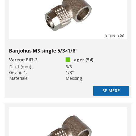
Emne: E63
Banjohus MS single 5/3×1/8"
Varenr:
E63-3
Lager (54)
Dia 1 (mm):
5/3
Gevind 1:
1/8"
Materiale:
Messing
SE MERE
SE MERE