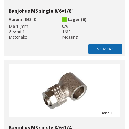
Banjohus MS single 8/6×1/8"
Varenr:
E63-8
Lager (6)
Dia 1 (mm):
8/6
Gevind 1:
1/8"
Materiale:
Messing
SE MERE
SE MERE
Emne: E63
Banjohus MS single 8/6×1/4"