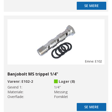
SE MERE
SE MERE
Emne: E102
Banjobolt MS trippel 1/4"
Varenr:
E102-2
Lager (8)
Gevind 1:
1/4"
Materiale:
Messing
Overflade:
Forniklet
SE MERE
SE MERE