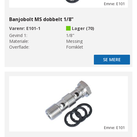
Emne: E101
Banjobolt MS dobbelt 1/8"
Varenr:
E101-1
Lager (70)
Gevind 1:
1/8"
Materiale:
Messing
Overflade:
Forniklet
SE MERE
SE MERE
Emne: E101