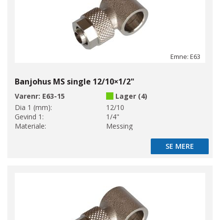
Emne: E63
Banjohus MS single 12/10×1/2"
Varenr:
E63-15
Lager (4)
Dia 1 (mm):
12/10
Gevind 1:
1/4"
Materiale:
Messing
SE MERE
SE MERE