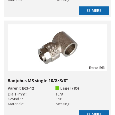
SE MERE
SE MERE
Emne: E63
Banjohus MS single 10/8×3/8"
Varenr:
E63-12
Lager (85)
Dia 1 (mm):
10/8
Gevind 1:
3/8"
Materiale:
Messing
SE MERE
SE MERE