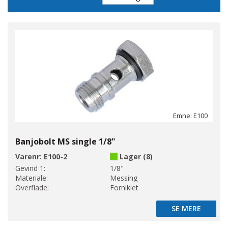
Emne: E100
Banjobolt MS single 1/8"
Varenr:
E100-2
Lager (8)
Gevind 1:
1/8"
Materiale:
Messing
Overflade:
Forniklet
SE MERE
SE MERE