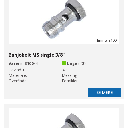
Emne: E100
Banjobolt MS single 3/8"
Varenr:
E100-4
Lager (2)
Gevind 1:
3/8"
Materiale:
Messing
Overflade:
Forniklet
SE MERE
SE MERE