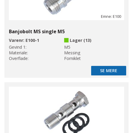
Emne: E100
Banjobolt MS single M5
Varenr:
E100-1
Lager (13)
Gevind 1:
M5
Materiale:
Messing
Overflade:
Forniklet
SE MERE
SE MERE