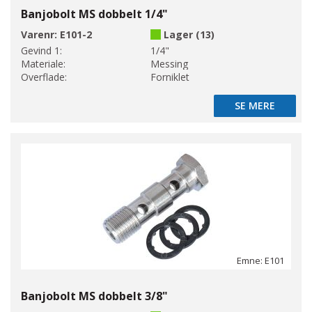
Banjobolt MS dobbelt 1/4"
Varenr:
E101-2
Lager (13)
Gevind 1:
1/4"
Materiale:
Messing
Overflade:
Forniklet
SE MERE
SE MERE
Emne: E101
Banjobolt MS dobbelt 3/8"