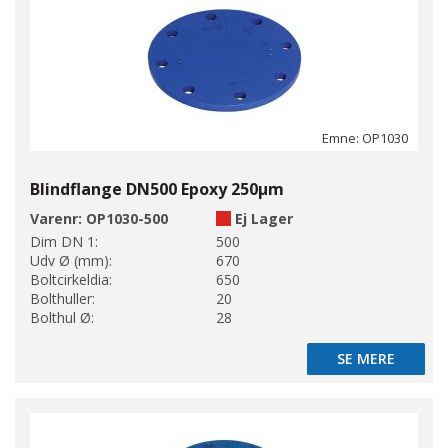
Emne: OP1030
Blindflange DN500 Epoxy 250µm
Varenr:
OP1030-500
Ej Lager
Dim DN 1:
500
Udv Ø (mm):
670
Boltcirkeldia:
650
Bolthuller:
20
Bolthul Ø:
28
SE MERE
SE MERE