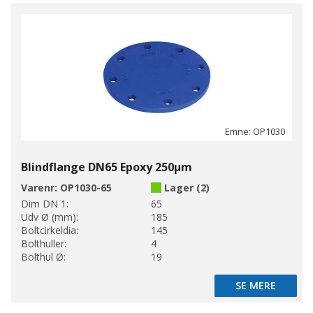
Emne: OP1030
Blindflange DN65 Epoxy 250µm
Varenr:
OP1030-65
Lager (2)
Dim DN 1:
65
Udv Ø (mm):
185
Boltcirkeldia:
145
Bolthuller:
4
Bolthul Ø:
19
SE MERE
SE MERE