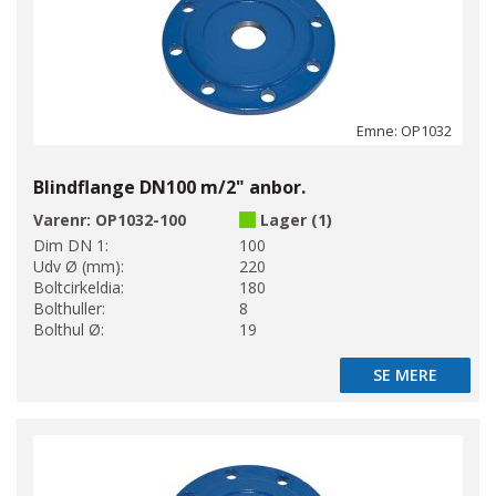
Emne: OP1032
Blindflange DN100 m/2" anbor.
Varenr:
OP1032-100
Lager (1)
Dim DN 1:
100
Udv Ø (mm):
220
Boltcirkeldia:
180
Bolthuller:
8
Bolthul Ø:
19
SE MERE
SE MERE