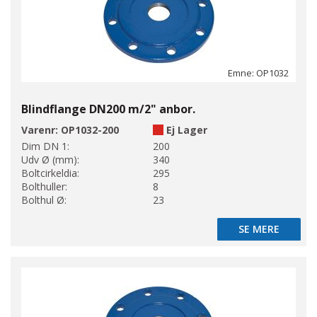
Emne: OP1032
Blindflange DN200 m/2" anbor.
Varenr:
OP1032-200
Ej Lager
Dim DN 1:
200
Udv Ø (mm):
340
Boltcirkeldia:
295
Bolthuller:
8
Bolthul Ø:
23
SE MERE
SE MERE