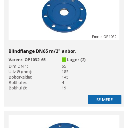
Emne: OP1032
Blindflange DN65 m/2" anbor.
Varenr:
OP1032-65
Lager (2)
Dim DN 1:
65
Udv Ø (mm):
185
Boltcirkeldia:
145
Bolthuller:
4
Bolthul Ø:
19
SE MERE
SE MERE