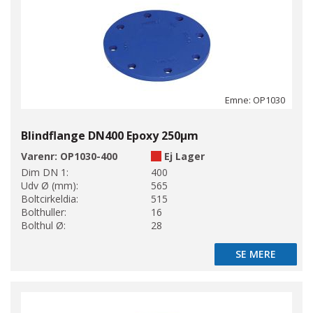
Emne: OP1030
Blindflange DN400 Epoxy 250µm
Varenr:
OP1030-400
Ej Lager
Dim DN 1:
400
Udv Ø (mm):
565
Boltcirkeldia:
515
Bolthuller:
16
Bolthul Ø:
28
SE MERE
SE MERE