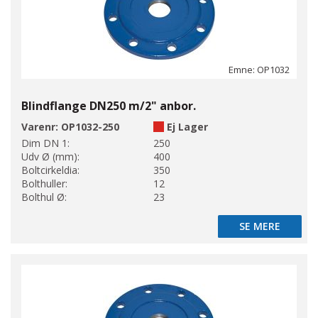
Emne: OP1032
Blindflange DN250 m/2" anbor.
Varenr:
OP1032-250
Ej Lager
Dim DN 1:
250
Udv Ø (mm):
400
Boltcirkeldia:
350
Bolthuller:
12
Bolthul Ø:
23
SE MERE
SE MERE