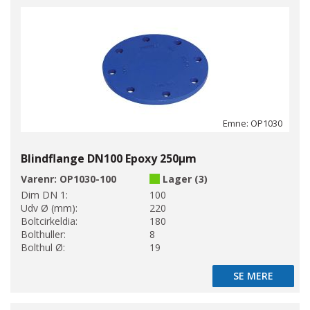
Emne: OP1030
Blindflange DN100 Epoxy 250µm
Varenr:
OP1030-100
Lager (3)
Dim DN 1:
100
Udv Ø (mm):
220
Boltcirkeldia:
180
Bolthuller:
8
Bolthul Ø:
19
SE MERE
SE MERE