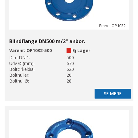
Emne: OP1032
Blindflange DN500 m/2" anbor.
Varenr:
OP1032-500
Ej Lager
Dim DN 1:
500
Udv Ø (mm):
670
Boltcirkeldia:
620
Bolthuller:
20
Bolthul Ø:
28
SE MERE
SE MERE