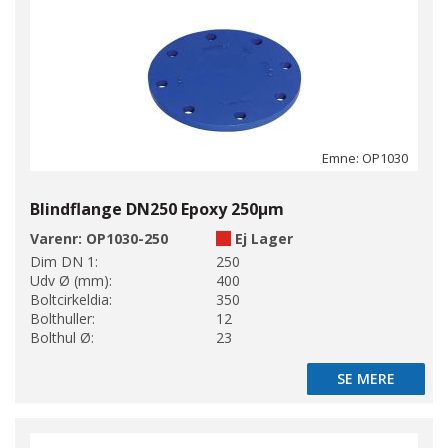
Emne: OP1030
Blindflange DN250 Epoxy 250µm
Varenr:
OP1030-250
Ej Lager
Dim DN 1:
250
Udv Ø (mm):
400
Boltcirkeldia:
350
Bolthuller:
12
Bolthul Ø:
23
SE MERE
SE MERE