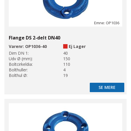
Emne: OP1036
Flange DS 2-delt DN40
Varenr:
OP1036-40
Ej Lager
Dim DN 1:
40
Udv Ø (mm):
150
Boltcirkeldia:
110
Bolthuller:
4
Bolthul Ø:
19
SE MERE
SE MERE