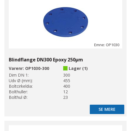
Emne: OP1030
Blindflange DN300 Epoxy 250µm
Varenr:
OP1030-300
Lager (1)
Dim DN 1:
300
Udv Ø (mm):
455
Boltcirkeldia:
400
Bolthuller:
12
Bolthul Ø:
23
SE MERE
SE MERE