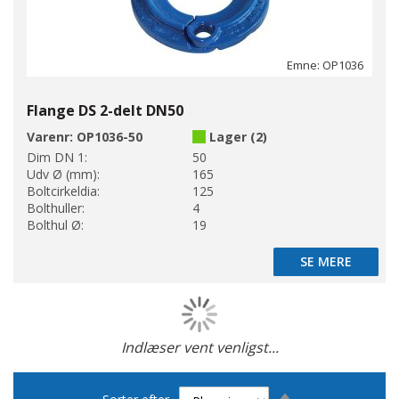
Emne: OP1036
Flange DS 2-delt DN50
Varenr:
OP1036-50
Lager (2)
Dim DN 1:
50
Udv Ø (mm):
165
Boltcirkeldia:
125
Bolthuller:
4
Bolthul Ø:
19
SE MERE
SE MERE
Indlæser vent venligst...
Side
Faldende