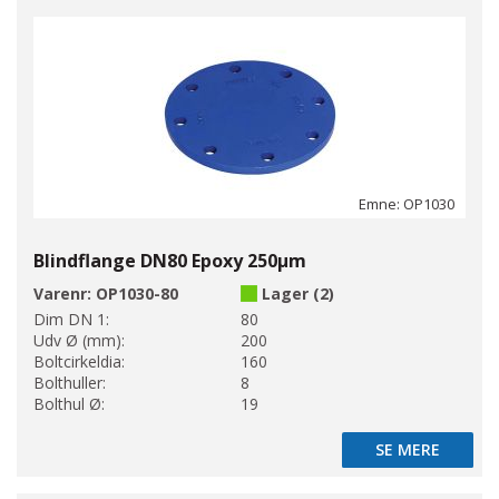
Emne: OP1030
Blindflange DN80 Epoxy 250µm
Varenr:
OP1030-80
Lager (2)
Dim DN 1:
80
Udv Ø (mm):
200
Boltcirkeldia:
160
Bolthuller:
8
Bolthul Ø:
19
SE MERE
SE MERE