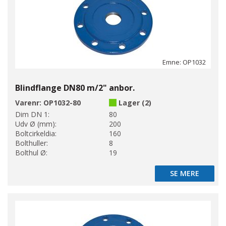
Emne: OP1032
Blindflange DN80 m/2" anbor.
Varenr:
OP1032-80
Lager (2)
Dim DN 1:
80
Udv Ø (mm):
200
Boltcirkeldia:
160
Bolthuller:
8
Bolthul Ø:
19
SE MERE
SE MERE