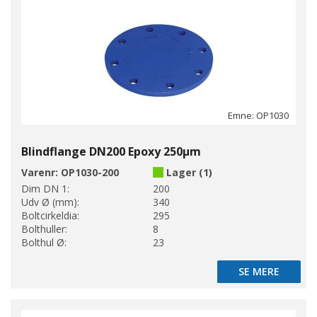
Emne: OP1030
Blindflange DN200 Epoxy 250µm
Varenr:
OP1030-200
Lager (1)
Dim DN 1:
200
Udv Ø (mm):
340
Boltcirkeldia:
295
Bolthuller:
8
Bolthul Ø:
23
SE MERE
SE MERE