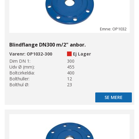
Emne: OP1032
Blindflange DN300 m/2" anbor.
Varenr:
OP1032-300
Ej Lager
Dim DN 1:
300
Udv Ø (mm):
455
Boltcirkeldia:
400
Bolthuller:
12
Bolthul Ø:
23
SE MERE
SE MERE