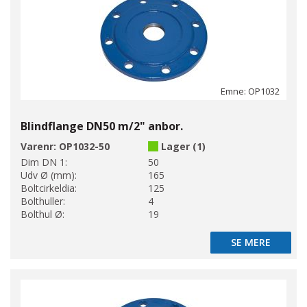
Emne: OP1032
Blindflange DN50 m/2" anbor.
Varenr:
OP1032-50
Lager (1)
Dim DN 1:
50
Udv Ø (mm):
165
Boltcirkeldia:
125
Bolthuller:
4
Bolthul Ø:
19
SE MERE
SE MERE