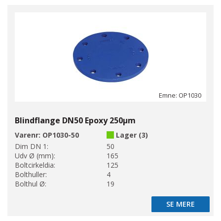
Emne: OP1030
Blindflange DN50 Epoxy 250µm
Varenr:
OP1030-50
Lager (3)
Dim DN 1:
50
Udv Ø (mm):
165
Boltcirkeldia:
125
Bolthuller:
4
Bolthul Ø:
19
SE MERE
SE MERE