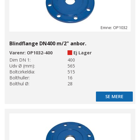
Emne: OP1032
Blindflange DN400 m/2" anbor.
Varenr:
OP1032-400
Ej Lager
Dim DN 1:
400
Udv Ø (mm):
565
Boltcirkeldia:
515
Bolthuller:
16
Bolthul Ø:
28
SE MERE
SE MERE