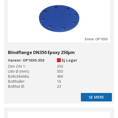
Emne: OP1030
Blindflange DN350 Epoxy 250µm
Varenr:
OP1030-350
Ej Lager
Dim DN 1:
350
Udv Ø (mm):
505
Boltcirkeldia:
460
Bolthuller:
16
Bolthul Ø:
23
SE MERE
SE MERE