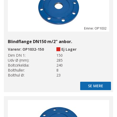
Emne: OP1032
Blindflange DN150 m/2" anbor.
Varenr:
OP1032-150
Ej Lager
Dim DN 1:
150
Udv Ø (mm):
285
Boltcirkeldia:
240
Bolthuller:
8
Bolthul Ø:
23
SE MERE
SE MERE