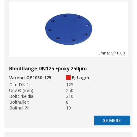
Emne: OP1030
Blindflange DN125 Epoxy 250µm
Varenr:
OP1030-125
Ej Lager
Dim DN 1:
125
Udv Ø (mm):
250
Boltcirkeldia:
210
Bolthuller:
8
Bolthul Ø:
19
SE MERE
SE MERE