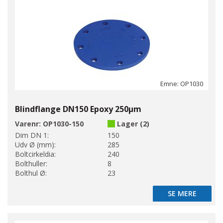
Emne: OP1030
Blindflange DN150 Epoxy 250µm
Varenr:
OP1030-150
Lager (2)
Dim DN 1:
150
Udv Ø (mm):
285
Boltcirkeldia:
240
Bolthuller:
8
Bolthul Ø:
23
SE MERE
SE MERE