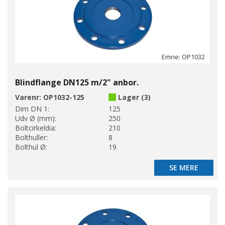
Emne: OP1032
Blindflange DN125 m/2" anbor.
Varenr:
OP1032-125
Lager (3)
Dim DN 1:
125
Udv Ø (mm):
250
Boltcirkeldia:
210
Bolthuller:
8
Bolthul Ø:
19
SE MERE
SE MERE