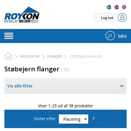
Log ind
SØG
PRODUKTER
FLANGER
STØBEJERN FLANGER
Støbejern flanger
(38)
Vis alle filter
Viser 1-25 ud af 38 produkter
Faldende
Sorter efter
orden