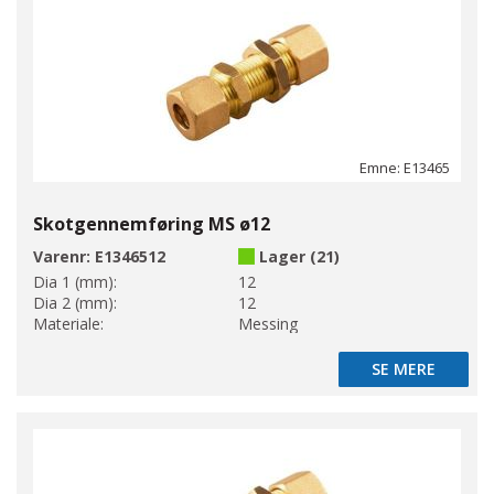
Emne: E13465
Skotgennemføring MS ø12
Varenr:
E1346512
Lager (21)
Dia 1 (mm):
12
Dia 2 (mm):
12
Materiale:
Messing
SE MERE
SE MERE