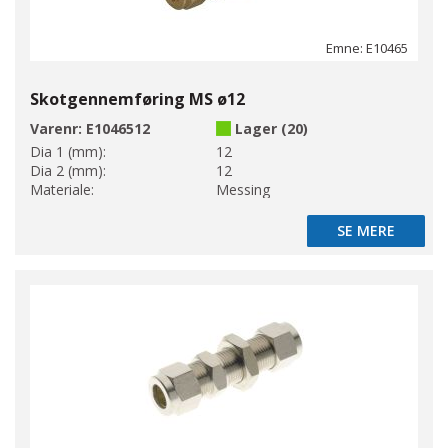
Emne: E10465
Skotgennemføring MS ø12
Varenr:
E1046512
Lager (20)
Dia 1 (mm):
12
Dia 2 (mm):
12
Materiale:
Messing
SE MERE
SE MERE