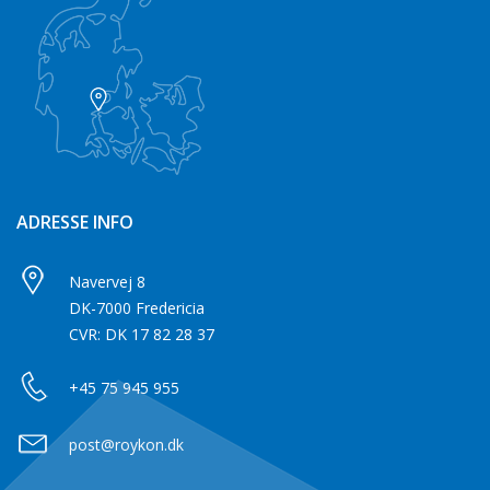
ADRESSE INFO
Navervej 8
DK-7000 Fredericia
CVR: DK 17 82 28 37
+45 75 945 955
post@roykon.dk