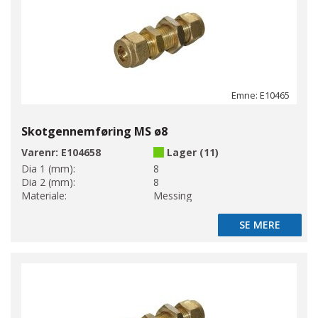
Emne: E10465
Skotgennemføring MS ø8
Varenr:
E104658
Lager (11)
Dia 1 (mm):
8
Dia 2 (mm):
8
Materiale:
Messing
SE MERE
SE MERE