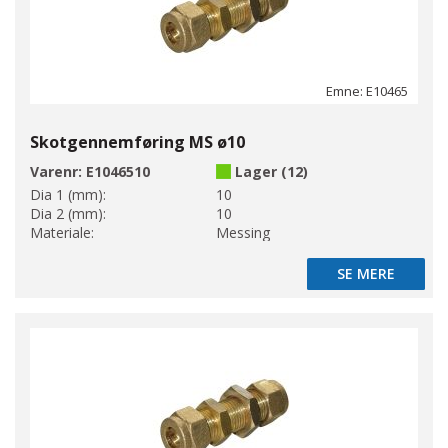
Emne: E10465
Skotgennemføring MS ø10
Varenr:
E1046510
Lager (12)
Dia 1 (mm):
10
Dia 2 (mm):
10
Materiale:
Messing
SE MERE
SE MERE