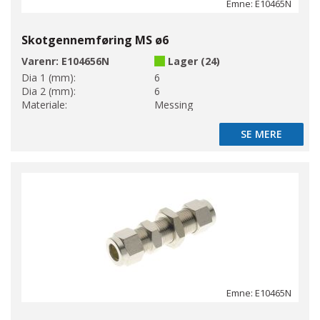
Emne: E10465N
Skotgennemføring MS ø6
Varenr:
E104656N
Lager (24)
Dia 1 (mm):
6
Dia 2 (mm):
6
Materiale:
Messing
SE MERE
SE MERE
Emne: E10465N