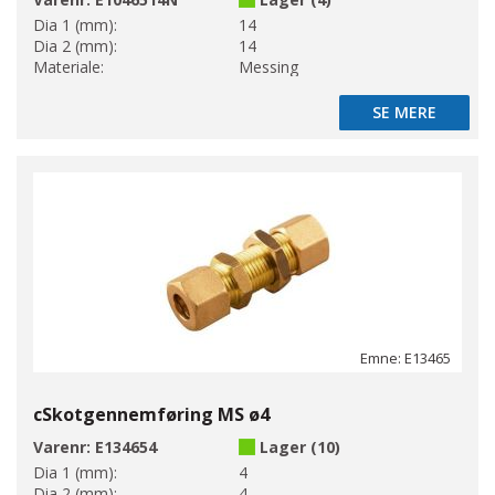
Dia 1 (mm):
14
Dia 2 (mm):
14
Materiale:
Messing
SE MERE
SE MERE
Emne: E13465
cSkotgennemføring MS ø4
Varenr:
E134654
Lager (10)
Dia 1 (mm):
4
Dia 2 (mm):
4