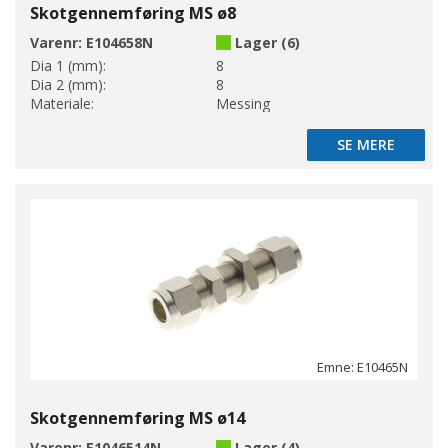
Skotgennemføring MS ø8
Varenr:
E104658N
Lager (6)
Dia 1 (mm):
8
Dia 2 (mm):
8
Materiale:
Messing
SE MERE
SE MERE
Emne: E10465N
Skotgennemføring MS ø14
Varenr:
E1046514N
Lager (4)