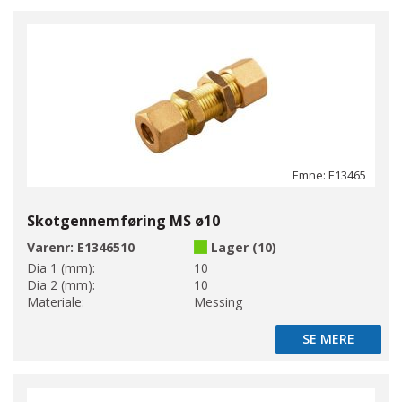
Emne: E13465
Skotgennemføring MS ø10
Varenr:
E1346510
Lager (10)
Dia 1 (mm):
10
Dia 2 (mm):
10
Materiale:
Messing
SE MERE
SE MERE