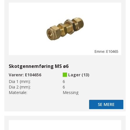
Emne: E10465
Skotgennemføring MS ø6
Varenr:
E104656
Lager (13)
Dia 1 (mm):
6
Dia 2 (mm):
6
Materiale:
Messing
SE MERE
SE MERE