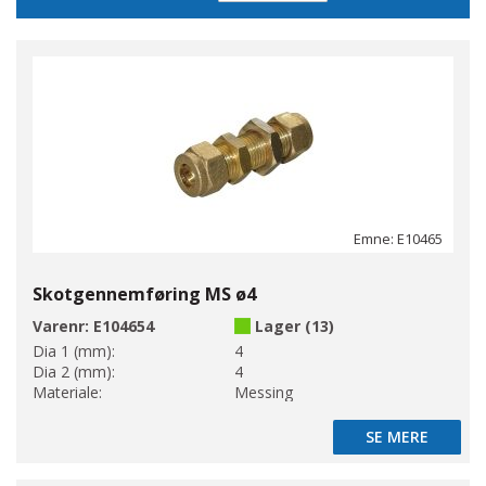
Emne: E10465
Skotgennemføring MS ø4
Varenr:
E104654
Lager (13)
Dia 1 (mm):
4
Dia 2 (mm):
4
Materiale:
Messing
SE MERE
SE MERE