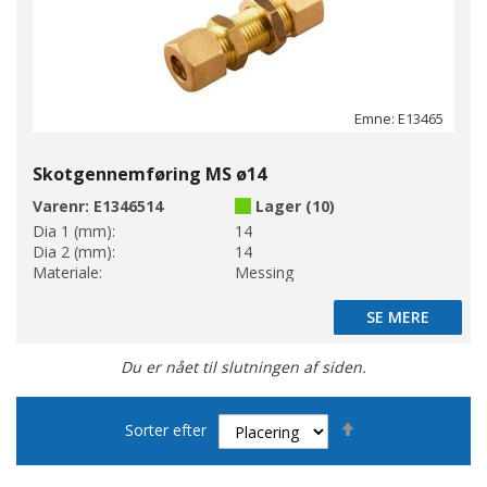
Emne: E13465
Skotgennemføring MS ø14
Varenr:
E1346514
Lager (10)
Dia 1 (mm):
14
Dia 2 (mm):
14
Materiale:
Messing
SE MERE
SE MERE
Du er nået til slutningen af siden.
Faldende
Sorter efter
orden