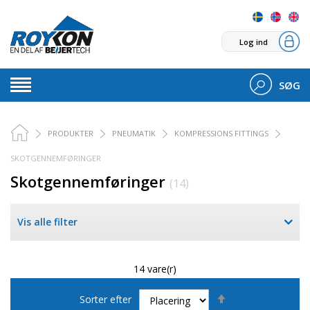
Log ind
SØG
PRODUKTER
PNEUMATIK
KOMPRESSIONS FITTINGS
SKOTGENNEMFØRINGER
Skotgennemføringer
(14)
Vis alle filter
14 vare(r)
Faldende
Sorter efter
orden