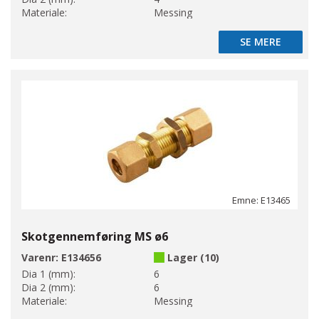
Materiale:
Messing
SE MERE
SE MERE
Emne: E13465
Skotgennemføring MS ø6
Varenr:
E134656
Lager (10)
Dia 1 (mm):
6
Dia 2 (mm):
6
Materiale:
Messing