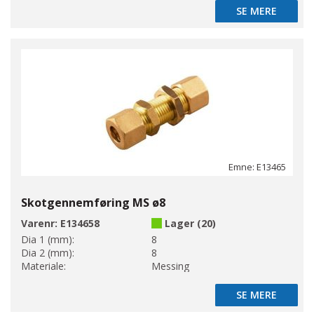
SE MERE
SE MERE
Emne: E13465
Skotgennemføring MS ø8
Varenr:
E134658
Lager (20)
Dia 1 (mm):
8
Dia 2 (mm):
8
Materiale:
Messing
SE MERE
SE MERE