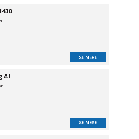
Loftskinne AISI430 1m
er
SE MERE
Hængselbeslag AISI430 200mm
er
SE MERE