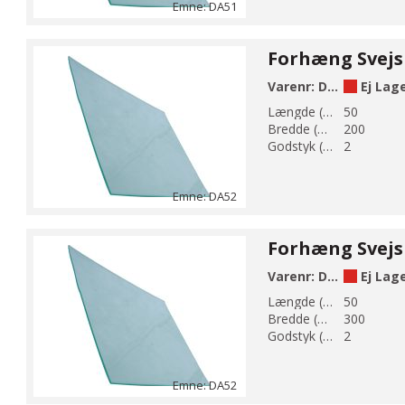
Emne: DA51
Varenr:
DA52-200
Ej Lag
Længde (m):
50
Bredde (mm):
200
Godstyk (mm):
2
Emne: DA52
Varenr:
DA52-300
Ej Lag
Længde (m):
50
Bredde (mm):
300
Godstyk (mm):
2
Emne: DA52