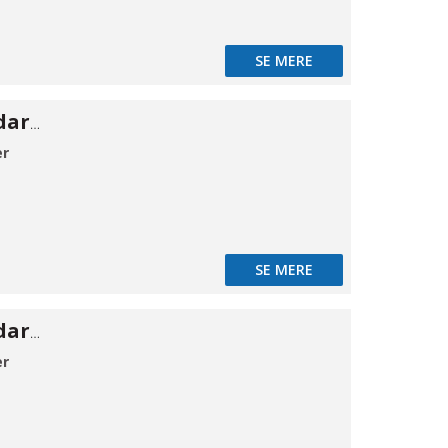
SE MERE
Forhæng standard PVC 300×2mm 50m
er
SE MERE
Forhæng standard PVC 400×3mm 50m
er