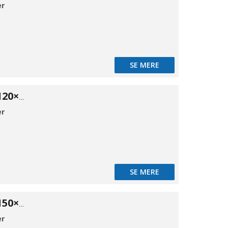
er
SE MERE
Gummimåtte 120×80cm
er
SE MERE
Gummimåtte 150×100cm
er