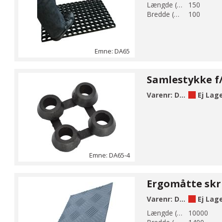
Længde (mm):
150
Bredde (mm):
100
Emne: DA65
Varenr:
DA65-4
Ej Lag
Emne: DA65-4
Varenr:
DA70-1
Ej Lag
Længde (mm):
10000