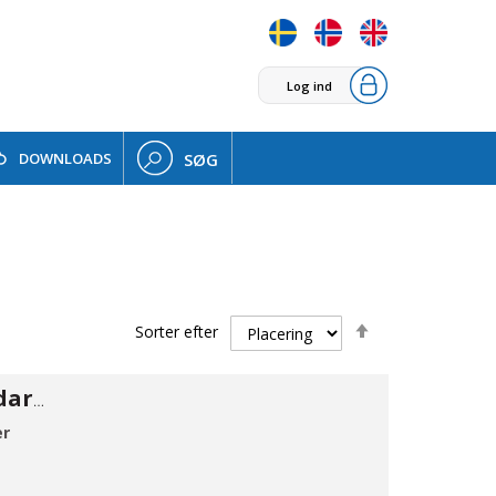
Log ind
DOWNLOADS
SØG
Faldende
Sorter efter
orden
Forhæng standard PVC 200×2mm 50m
er