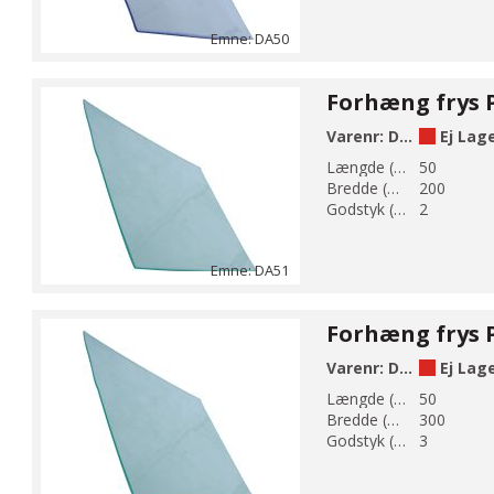
Emne: DA50
Varenr:
DA51-200
Ej Lag
Længde (m):
50
Bredde (mm):
200
Godstyk (mm):
2
Emne: DA51
Varenr:
DA51-300
Ej Lag
Længde (m):
50
Bredde (mm):
300
Godstyk (mm):
3