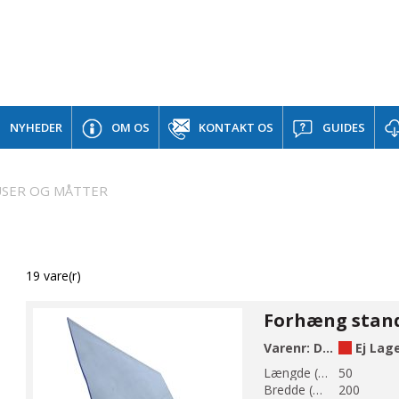
NYHEDER
OM OS
KONTAKT OS
GUIDES
USER OG MÅTTER
19 vare(r)
Varenr:
DA50-200
Ej Lag
Længde (m):
50
Bredde (mm):
200