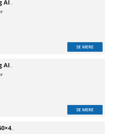
Hængselbeslag AISI430 300mm
er
SE MERE
Hængselbeslag AISI430 400mm
er
SE MERE
Gummimåtte 60×40cm