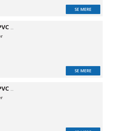
SE MERE
Forhæng frys PVC 200×2mm 50m
er
SE MERE
Forhæng frys PVC 300×3mm 50m
er