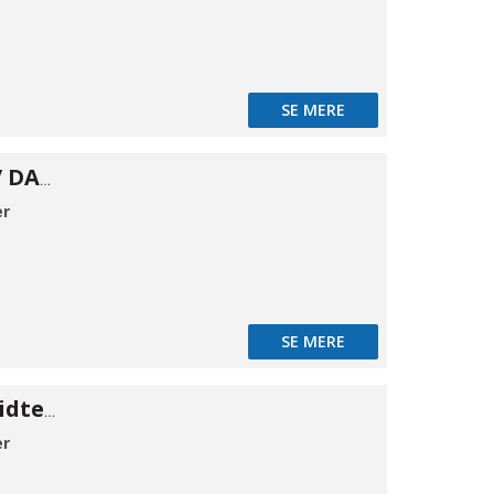
SE MERE
Samlestykke f/ DA65 serien
er
SE MERE
Ergomåtte skridtern 1,4×10m
er