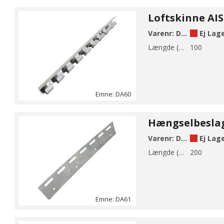
Varenr:
DA60-1
Ej Lag
Længde (mm):
100
Emne: DA60
Varenr:
DA61-200
Ej Lag
Længde (mm):
200
Emne: DA61