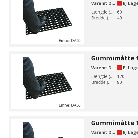
Varenr:
DA65-1
Ej Lag
Længde (mm):
60
Bredde (mm):
40
Emne: DA65
Varenr:
DA65-2
Ej Lag
Længde (mm):
120
Bredde (mm):
80
Emne: DA65
Varenr:
DA65-3
Ej Lag