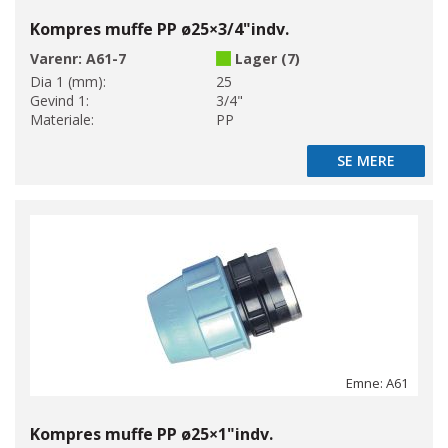
Kompres muffe PP ø25×3/4"indv.
Varenr:
A61-7
Lager (7)
Dia 1 (mm):
25
Gevind 1:
3/4"
Materiale:
PP
SE MERE
SE MERE
Emne: A61
Kompres muffe PP ø25×1"indv.