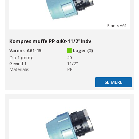
Emne: A61
Kompres muffe PP ø40×11/2"indv
Varenr:
A61-15
Lager (2)
Dia 1 (mm):
40
Gevind 1:
11/2"
Materiale:
PP
SE MERE
SE MERE