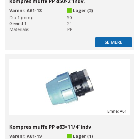
Kompres muffe PP ø50×2"indv.
Varenr:
A61-18
Lager (2)
Dia 1 (mm):
50
Gevind 1:
2"
Materiale:
PP
SE MERE
SE MERE
Emne: A61
Kompres muffe PP ø63×11/4"indv
Varenr:
A61-19
Lager (1)