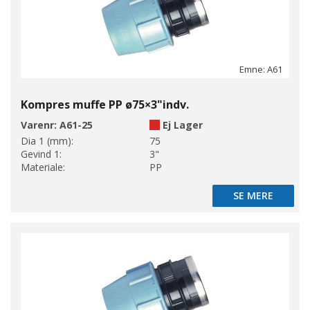
Emne: A61
Kompres muffe PP ø75×3"indv.
Varenr:
A61-25
Ej Lager
Dia 1 (mm):
75
Gevind 1:
3"
Materiale:
PP
SE MERE
SE MERE