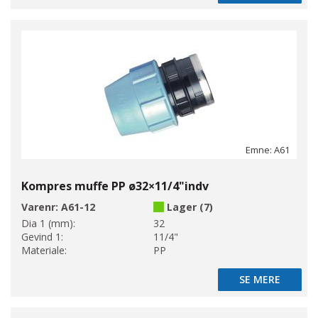
Emne: A61
Kompres muffe PP ø32×11/4"indv
Varenr:
A61-12
Lager (7)
Dia 1 (mm):
32
Gevind 1:
11/4"
Materiale:
PP
SE MERE
SE MERE