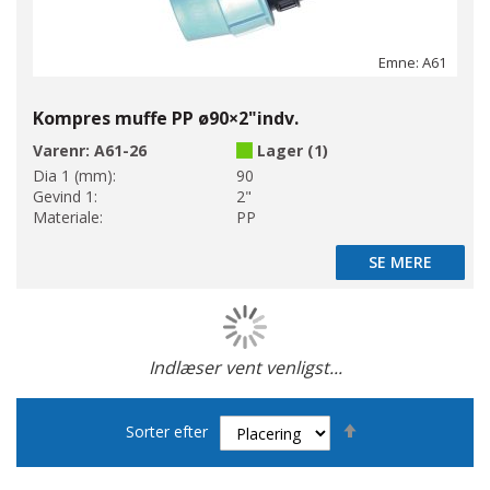
Emne: A61
Kompres muffe PP ø90×2"indv.
Varenr:
A61-26
Lager (1)
Dia 1 (mm):
90
Gevind 1:
2"
Materiale:
PP
SE MERE
SE MERE
Indlæser vent venligst...
Side
Faldende
Sorter efter
orden