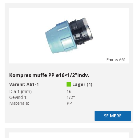
Emne: A61
Kompres muffe PP ø16×1/2"indv.
Varenr:
A61-1
Lager (1)
Dia 1 (mm):
16
Gevind 1:
1/2"
Materiale:
PP
SE MERE
SE MERE