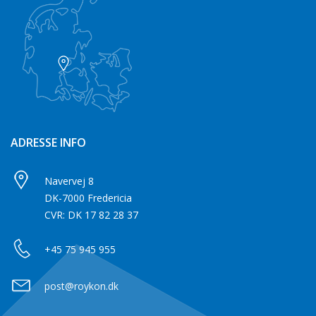
ADRESSE INFO
Navervej 8
DK-7000 Fredericia
CVR: DK 17 82 28 37
+45 75 945 955
post@roykon.dk