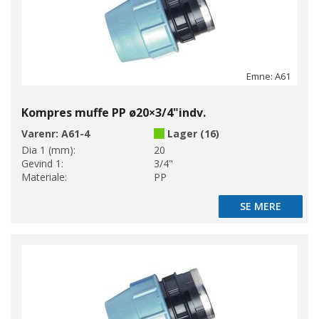
Emne: A61
Kompres muffe PP ø20×3/4"indv.
Varenr:
A61-4
Lager (16)
Dia 1 (mm):
20
Gevind 1:
3/4"
Materiale:
PP
SE MERE
SE MERE