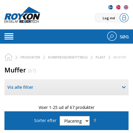
Log ind
SØG
PRODUKTER
KOMPRESSIONSFITTINGS
PLAST
MUFFER
Muffer
(67)
Vis alle filter
Viser 1-25 ud af 67 produkter
Faldende
Sorter efter
orden