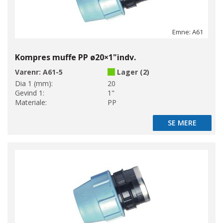
Emne: A61
Kompres muffe PP ø20×1"indv.
Varenr:
A61-5
Lager (2)
Dia 1 (mm):
20
Gevind 1:
1"
Materiale:
PP
SE MERE
SE MERE