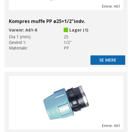
Emne: A61
Kompres muffe PP ø25×1/2"indv.
Varenr:
A61-6
Lager (1)
Dia 1 (mm):
25
Gevind 1:
1/2"
Materiale:
PP
SE MERE
SE MERE
Emne: A61