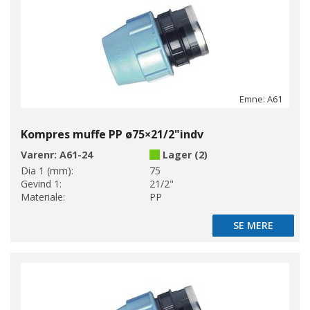
Emne: A61
Kompres muffe PP ø75×21/2"indv
Varenr:
A61-24
Lager (2)
Dia 1 (mm):
75
Gevind 1:
21/2"
Materiale:
PP
SE MERE
SE MERE