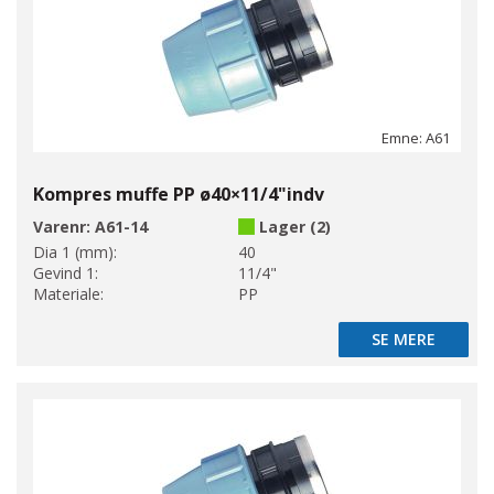
Emne: A61
Kompres muffe PP ø40×11/4"indv
Varenr:
A61-14
Lager (2)
Dia 1 (mm):
40
Gevind 1:
11/4"
Materiale:
PP
SE MERE
SE MERE