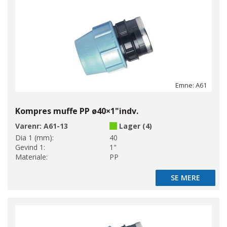
Emne: A61
Kompres muffe PP ø40×1"indv.
Varenr:
A61-13
Lager (4)
Dia 1 (mm):
40
Gevind 1:
1"
Materiale:
PP
SE MERE
SE MERE