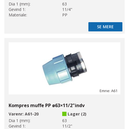
Dia 1 (mm):
63
Gevind 1:
11/4"
Materiale:
PP
SE MERE
SE MERE
Emne: A61
Kompres muffe PP ø63×11/2"indv
Varenr:
A61-20
Lager (2)
Dia 1 (mm):
63
Gevind 1:
11/2"