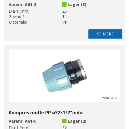
Varenr:
A61-8
Lager (3)
Dia 1 (mm):
25
Gevind 1:
1"
Materiale:
PP
SE MERE
SE MERE
Emne: A61
Kompres muffe PP ø32×1/2"indv.
Varenr:
A61-9
Lager (2)
Dia 1 (mm):
32