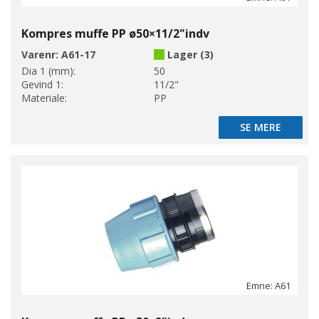
Kompres muffe PP ø50×11/2"indv
Varenr:
A61-17
Lager (3)
Dia 1 (mm):
50
Gevind 1:
11/2"
Materiale:
PP
SE MERE
SE MERE
Emne: A61