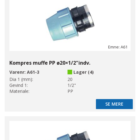
Emne: A61
Kompres muffe PP ø20×1/2"indv.
Varenr:
A61-3
Lager (4)
Dia 1 (mm):
20
Gevind 1:
1/2"
Materiale:
PP
SE MERE
SE MERE