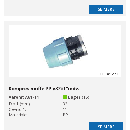
SE MERE
SE MERE
Emne: A61
Kompres muffe PP ø32×1"indv.
Varenr:
A61-11
Lager (15)
Dia 1 (mm):
32
Gevind 1:
1"
Materiale:
PP
SE MERE
SE MERE