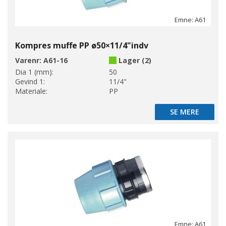
Emne: A61
Kompres muffe PP ø50×11/4"indv
Varenr:
A61-16
Lager (2)
Dia 1 (mm):
50
Gevind 1:
11/4"
Materiale:
PP
SE MERE
SE MERE
Emne: A61