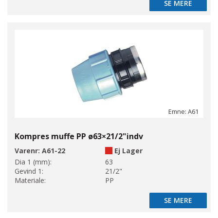
SE MERE
SE MERE
Emne: A61
Kompres muffe PP ø63×21/2"indv
Varenr:
A61-22
Ej Lager
Dia 1 (mm):
63
Gevind 1:
21/2"
Materiale:
PP
SE MERE
SE MERE