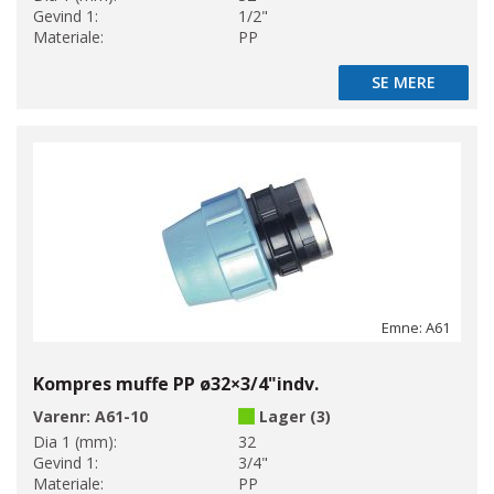
Gevind 1:
1/2"
Materiale:
PP
SE MERE
SE MERE
Emne: A61
Kompres muffe PP ø32×3/4"indv.
Varenr:
A61-10
Lager (3)
Dia 1 (mm):
32
Gevind 1:
3/4"
Materiale:
PP