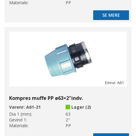
Materiale:
PP
SE MERE
SE MERE
Emne: A61
Kompres muffe PP ø63×2"indv.
Varenr:
A61-21
Lager (2)
Dia 1 (mm):
63
Gevind 1:
2"
Materiale:
PP