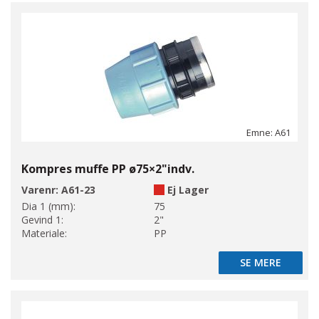
Emne: A61
Kompres muffe PP ø75×2"indv.
Varenr:
A61-23
Ej Lager
Dia 1 (mm):
75
Gevind 1:
2"
Materiale:
PP
SE MERE
SE MERE