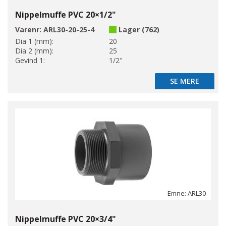
Nippelmuffe PVC 20×1/2"
Varenr:
ARL30-20-25-4
Lager (762)
Dia 1 (mm):
20
Dia 2 (mm):
25
Gevind 1:
1/2"
SE MERE
SE MERE
Emne: ARL30
Nippelmuffe PVC 20×3/4"