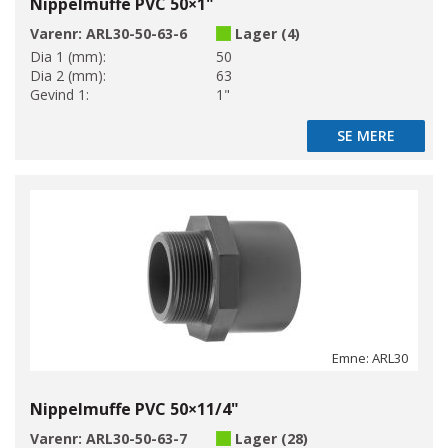
Nippelmuffe PVC 50×1"
Varenr:
ARL30-50-63-6
Lager (4)
Dia 1 (mm):
50
Dia 2 (mm):
63
Gevind 1:
1"
SE MERE
SE MERE
Emne: ARL30
Nippelmuffe PVC 50×11/4"
Varenr:
ARL30-50-63-7
Lager (28)