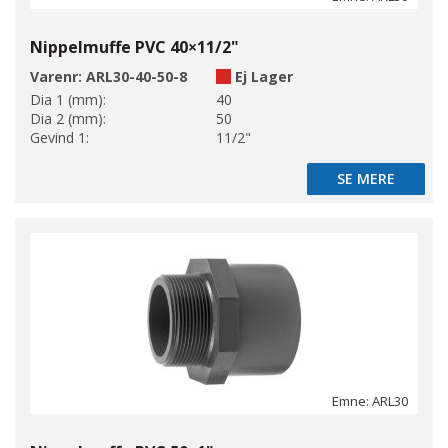
Nippelmuffe PVC 40×11/2"
Varenr:
ARL30-40-50-8
Ej Lager
Dia 1 (mm):
40
Dia 2 (mm):
50
Gevind 1:
11/2"
SE MERE
SE MERE
Emne: ARL30