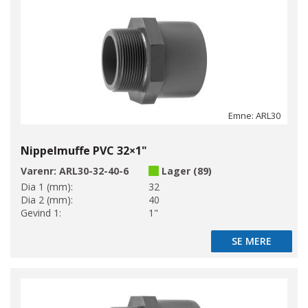
Emne: ARL30
Nippelmuffe PVC 32×1"
Varenr:
ARL30-32-40-6
Lager (89)
Dia 1 (mm):
32
Dia 2 (mm):
40
Gevind 1:
1"
SE MERE
SE MERE