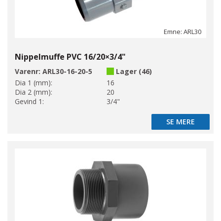
Emne: ARL30
Nippelmuffe PVC 16/20×3/4"
Varenr:
ARL30-16-20-5
Lager (46)
Dia 1 (mm):
16
Dia 2 (mm):
20
Gevind 1:
3/4"
SE MERE
SE MERE