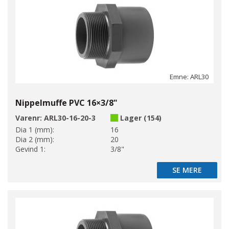
Emne: ARL30
Nippelmuffe PVC 16×3/8"
Varenr:
ARL30-16-20-3
Lager (154)
Dia 1 (mm):
16
Dia 2 (mm):
20
Gevind 1:
3/8"
SE MERE
SE MERE