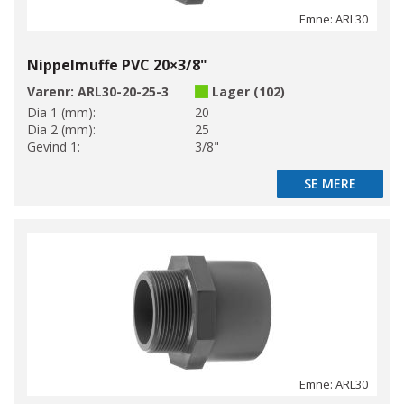
Emne: ARL30
Nippelmuffe PVC 20×3/8"
Varenr:
ARL30-20-25-3
Lager (102)
Dia 1 (mm):
20
Dia 2 (mm):
25
Gevind 1:
3/8"
SE MERE
SE MERE
Emne: ARL30