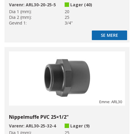
Varenr:
ARL30-20-25-5
Lager (40)
Dia 1 (mm):
20
Dia 2 (mm):
25
Gevind 1:
3/4"
SE MERE
SE MERE
Emne: ARL30
Nippelmuffe PVC 25×1/2"
Varenr:
ARL30-25-32-4
Lager (9)
Dia 1 (mm):
25