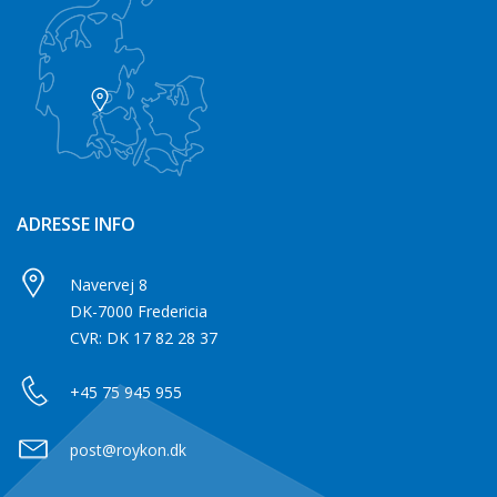
ADRESSE INFO
Navervej 8
DK-7000 Fredericia
CVR: DK 17 82 28 37
+45 75 945 955
post@roykon.dk