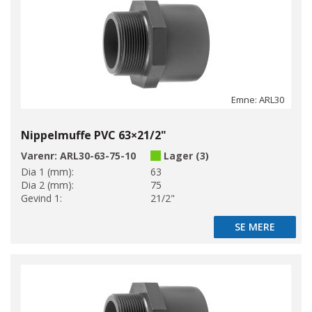
Emne: ARL30
Nippelmuffe PVC 63×21/2"
Varenr:
ARL30-63-75-10
Lager (3)
Dia 1 (mm):
63
Dia 2 (mm):
75
Gevind 1:
21/2"
SE MERE
SE MERE