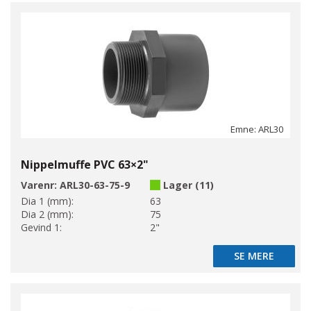
Emne: ARL30
Nippelmuffe PVC 63×2"
Varenr:
ARL30-63-75-9
Lager (11)
Dia 1 (mm):
63
Dia 2 (mm):
75
Gevind 1:
2"
SE MERE
SE MERE