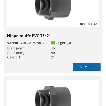
Emne: ARL30
Nippelmuffe PVC 75×2"
Varenr:
ARL30-75-90-9
Lager (3)
Dia 1 (mm):
75
Dia 2 (mm):
90
Gevind 1:
2"
SE MERE
SE MERE