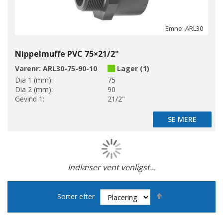
Emne: ARL30
Nippelmuffe PVC 75×21/2"
Varenr:
ARL30-75-90-10
Lager (1)
Dia 1 (mm):
75
Dia 2 (mm):
90
Gevind 1:
21/2"
SE MERE
SE MERE
Indlæser vent venligst...
Side
Faldende
Sorter efter
orden