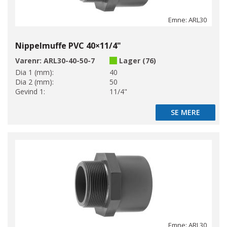
Emne: ARL30
Nippelmuffe PVC 40×11/4"
Varenr:
ARL30-40-50-7
Lager (76)
Dia 1 (mm):
40
Dia 2 (mm):
50
Gevind 1:
11/4"
SE MERE
SE MERE
Emne: ARL30