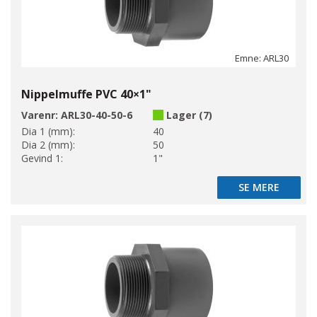
Emne: ARL30
Nippelmuffe PVC 40×1"
Varenr:
ARL30-40-50-6
Lager (7)
Dia 1 (mm):
40
Dia 2 (mm):
50
Gevind 1:
1"
SE MERE
SE MERE