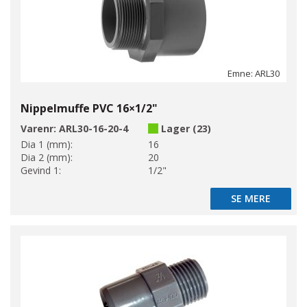
Emne: ARL30
Nippelmuffe PVC 16×1/2"
Varenr:
ARL30-16-20-4
Lager (23)
Dia 1 (mm):
16
Dia 2 (mm):
20
Gevind 1:
1/2"
SE MERE
SE MERE