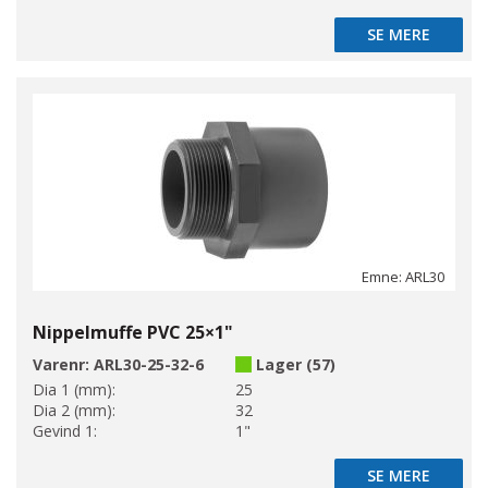
SE MERE
SE MERE
Emne: ARL30
Nippelmuffe PVC 25×1"
Varenr:
ARL30-25-32-6
Lager (57)
Dia 1 (mm):
25
Dia 2 (mm):
32
Gevind 1:
1"
SE MERE
SE MERE