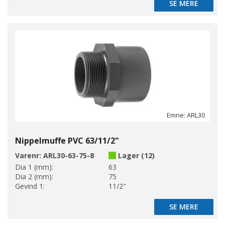
SE MERE
SE MERE
Emne: ARL30
Nippelmuffe PVC 63/11/2"
Varenr:
ARL30-63-75-8
Lager (12)
Dia 1 (mm):
63
Dia 2 (mm):
75
Gevind 1:
11/2"
SE MERE
SE MERE