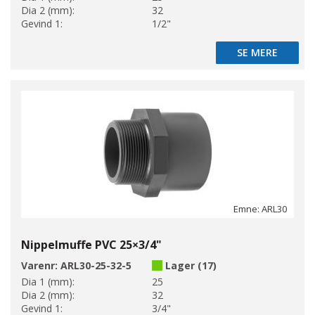
Dia 2 (mm):
32
Gevind 1:
1/2"
SE MERE
SE MERE
Emne: ARL30
Nippelmuffe PVC 25×3/4"
Varenr:
ARL30-25-32-5
Lager (17)
Dia 1 (mm):
25
Dia 2 (mm):
32
Gevind 1:
3/4"