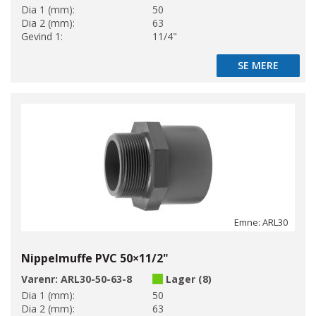
Dia 1 (mm):
50
Dia 2 (mm):
63
Gevind 1:
11/4"
SE MERE
SE MERE
Emne: ARL30
Nippelmuffe PVC 50×11/2"
Varenr:
ARL30-50-63-8
Lager (8)
Dia 1 (mm):
50
Dia 2 (mm):
63