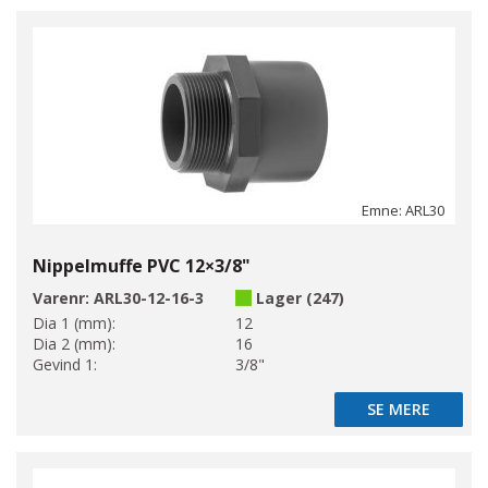
Emne: ARL30
Nippelmuffe PVC 12×3/8"
Varenr:
ARL30-12-16-3
Lager (247)
Dia 1 (mm):
12
Dia 2 (mm):
16
Gevind 1:
3/8"
SE MERE
SE MERE