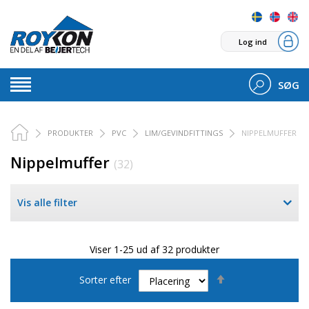
Log ind
SØG
PRODUKTER
PVC
LIM/GEVINDFITTINGS
NIPPELMUFFER
Nippelmuffer
(32)
Vis alle filter
Viser 1-25 ud af 32 produkter
Faldende
Sorter efter
orden