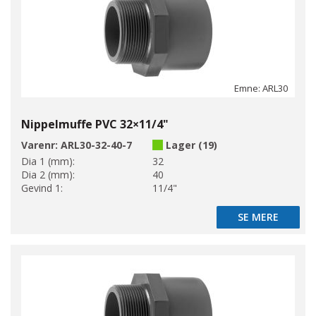
Emne: ARL30
Nippelmuffe PVC 32×11/4"
Varenr:
ARL30-32-40-7
Lager (19)
Dia 1 (mm):
32
Dia 2 (mm):
40
Gevind 1:
11/4"
SE MERE
SE MERE