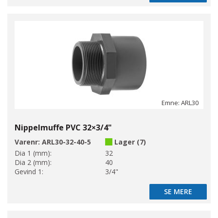
Emne: ARL30
Nippelmuffe PVC 32×3/4"
Varenr:
ARL30-32-40-5
Lager (7)
Dia 1 (mm):
32
Dia 2 (mm):
40
Gevind 1:
3/4"
SE MERE
SE MERE