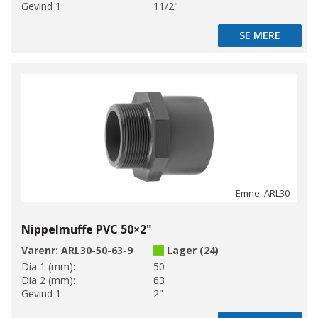
Gevind 1:
11/2"
SE MERE
SE MERE
Emne: ARL30
Nippelmuffe PVC 50×2"
Varenr:
ARL30-50-63-9
Lager (24)
Dia 1 (mm):
50
Dia 2 (mm):
63
Gevind 1:
2"