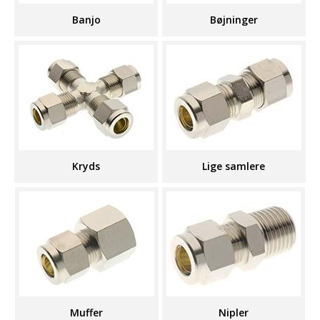
Banjo
Bøjninger
Kryds
Lige samlere
Muffer
Nipler