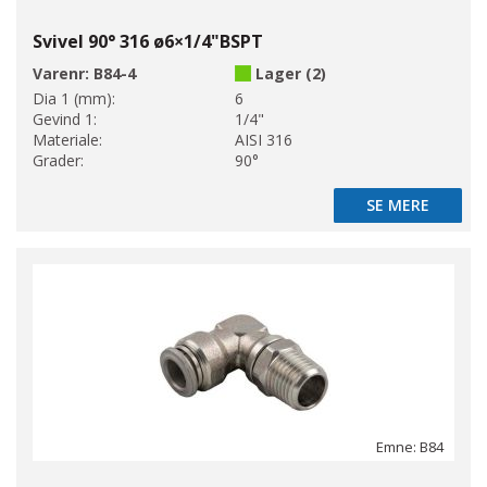
Svivel 90° 316 ø6×1/4"BSPT
Varenr:
B84-4
Lager (2)
Dia 1 (mm):
6
Gevind 1:
1/4"
Materiale:
AISI 316
Grader:
90°
SE MERE
SE MERE
Emne: B84