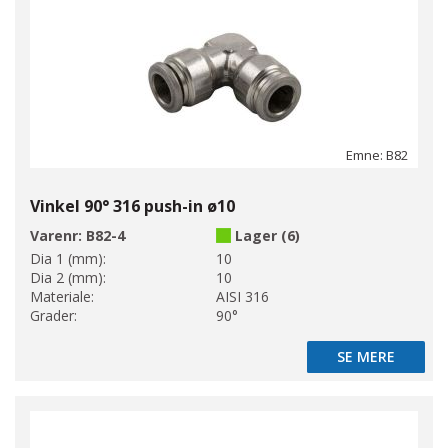
Emne: B82
Vinkel 90° 316 push-in ø10
Varenr:
B82-4
Lager (6)
Dia 1 (mm):
10
Dia 2 (mm):
10
Materiale:
AISI 316
Grader:
90°
SE MERE
SE MERE