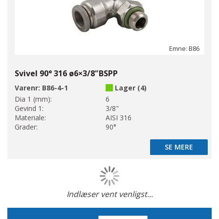
Emne: B86
Svivel 90° 316 ø6×3/8"BSPP
Varenr:
B86-4-1
Lager (4)
Dia 1 (mm):
6
Gevind 1:
3/8"
Materiale:
AISI 316
Grader:
90°
SE MERE
SE MERE
Indlæser vent venligst...
Side
Faldende