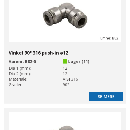
Emne: B82
Vinkel 90° 316 push-in ø12
Varenr:
B82-5
Lager (11)
Dia 1 (mm):
12
Dia 2 (mm):
12
Materiale:
AISI 316
Grader:
90°
SE MERE
SE MERE