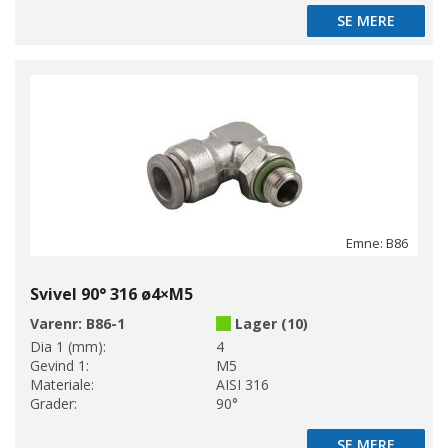
SE MERE
SE MERE
Emne: B86
Svivel 90° 316 ø4×M5
Varenr:
B86-1
Lager (10)
Dia 1 (mm):
4
Gevind 1:
M5
Materiale:
AISI 316
Grader:
90°
SE MERE
SE MERE