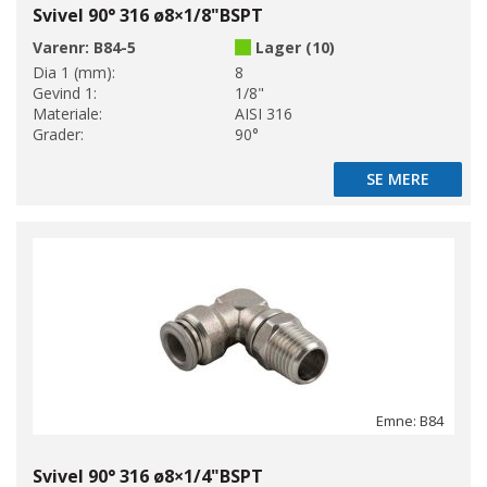
Svivel 90° 316 ø8×1/8"BSPT
Varenr:
B84-5
Lager (10)
Dia 1 (mm):
8
Gevind 1:
1/8"
Materiale:
AISI 316
Grader:
90°
SE MERE
SE MERE
Emne: B84
Svivel 90° 316 ø8×1/4"BSPT