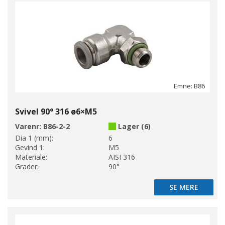
Emne: B86
Svivel 90° 316 ø6×M5
Varenr:
B86-2-2
Lager (6)
Dia 1 (mm):
6
Gevind 1:
M5
Materiale:
AISI 316
Grader:
90°
SE MERE
SE MERE