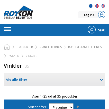
Log ind
SØG
PRODUKTER
SLANGEFITTINGS
RUSTFRI SLANGEFITTINGS
PUSH-IN
VINKLER
Vinkler
(35)
Vis alle filter
Viser 1-25 ud af 35 produkter
Faldende
Sorter efter
orden