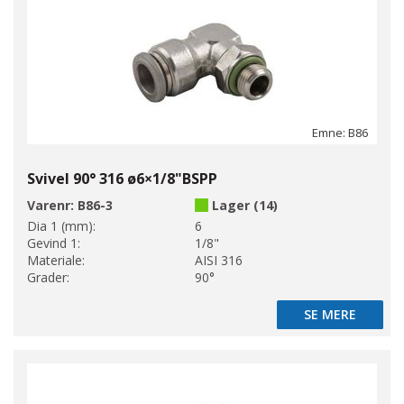
Emne: B86
Svivel 90° 316 ø6×1/8"BSPP
Varenr:
B86-3
Lager (14)
Dia 1 (mm):
6
Gevind 1:
1/8"
Materiale:
AISI 316
Grader:
90°
SE MERE
SE MERE