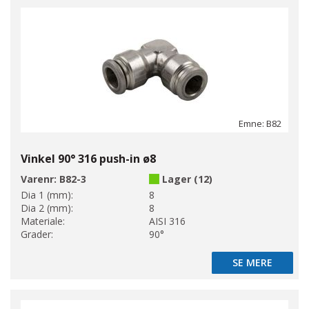
Emne: B82
Vinkel 90° 316 push-in ø8
Varenr:
B82-3
Lager (12)
Dia 1 (mm):
8
Dia 2 (mm):
8
Materiale:
AISI 316
Grader:
90°
SE MERE
SE MERE