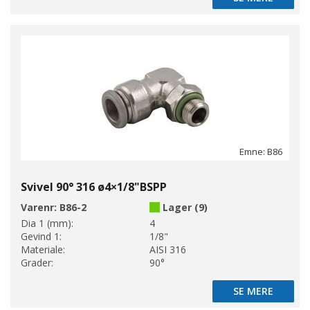
Emne: B86
Svivel 90° 316 ø4×1/8"BSPP
Varenr:
B86-2
Lager (9)
Dia 1 (mm):
4
Gevind 1:
1/8"
Materiale:
AISI 316
Grader:
90°
SE MERE
SE MERE