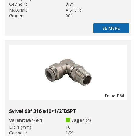
Gevind 1:
3/8"
Materiale:
AISI 316
Grader:
90°
SE MERE
SE MERE
Emne: B84
Svivel 90° 316 ø10×1/2"BSPT
Varenr:
B84-8-1
Lager (4)
Dia 1 (mm):
10
Gevind 1:
1/2"