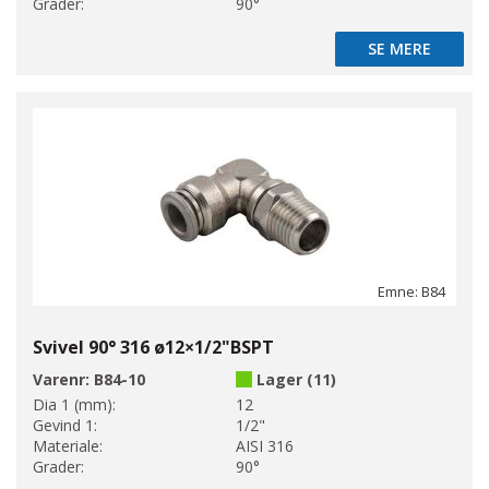
Grader:
90°
SE MERE
SE MERE
Emne: B84
Svivel 90° 316 ø12×1/2"BSPT
Varenr:
B84-10
Lager (11)
Dia 1 (mm):
12
Gevind 1:
1/2"
Materiale:
AISI 316
Grader:
90°