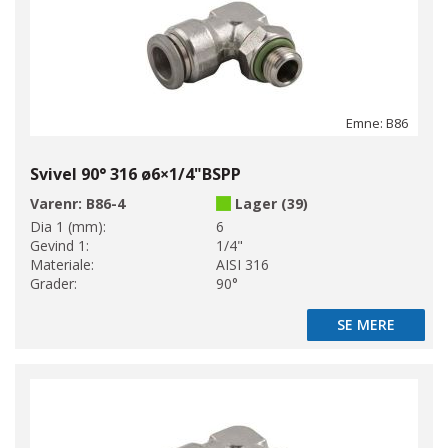
Emne: B86
Svivel 90° 316 ø6×1/4"BSPP
Varenr:
B86-4
Lager (39)
Dia 1 (mm):
6
Gevind 1:
1/4"
Materiale:
AISI 316
Grader:
90°
SE MERE
SE MERE