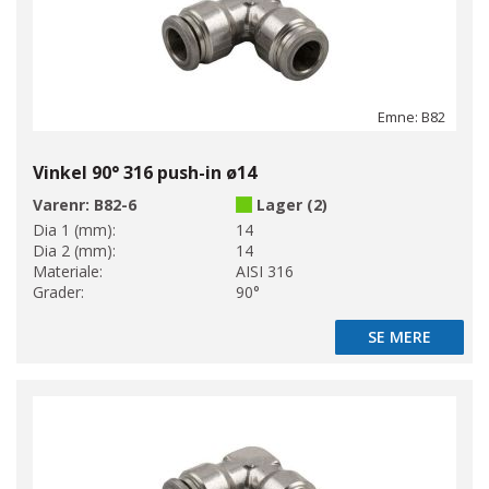
Emne: B82
Vinkel 90° 316 push-in ø14
Varenr:
B82-6
Lager (2)
Dia 1 (mm):
14
Dia 2 (mm):
14
Materiale:
AISI 316
Grader:
90°
SE MERE
SE MERE