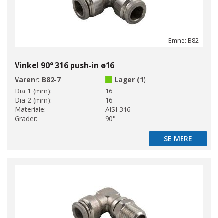
Emne: B82
Vinkel 90° 316 push-in ø16
Varenr:
B82-7
Lager (1)
Dia 1 (mm):
16
Dia 2 (mm):
16
Materiale:
AISI 316
Grader:
90°
SE MERE
SE MERE