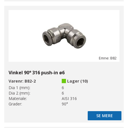
Emne: B82
Vinkel 90° 316 push-in ø6
Varenr:
B82-2
Lager (10)
Dia 1 (mm):
6
Dia 2 (mm):
6
Materiale:
AISI 316
Grader:
90°
SE MERE
SE MERE