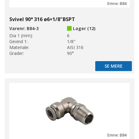
Emne: B84
Svivel 90° 316 ø6×1/8"BSPT
Varenr:
B84-3
Lager (12)
Dia 1 (mm):
6
Gevind 1:
1/8"
Materiale:
AISI 316
Grader:
90°
SE MERE
SE MERE
Emne: B84