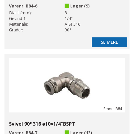
Varenr:
B84-6
Lager (9)
Dia 1 (mm):
8
Gevind 1:
1/4"
Materiale:
AISI 316
Grader:
90°
SE MERE
SE MERE
Emne: B84
Svivel 90° 316 ø10×1/4"BSPT
Varenr:
B84-7
Lager (13)