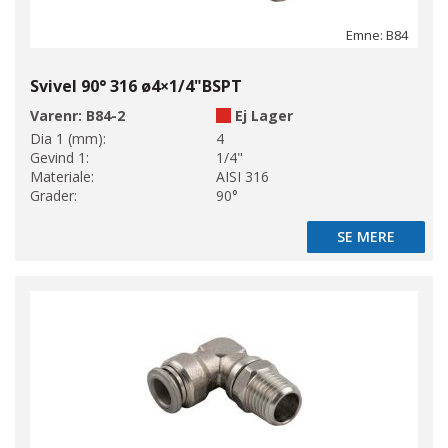
Emne: B84
Svivel 90° 316 ø4×1/4"BSPT
Varenr:
B84-2
Ej Lager
Dia 1 (mm):
4
Gevind 1:
1/4"
Materiale:
AISI 316
Grader:
90°
SE MERE
SE MERE