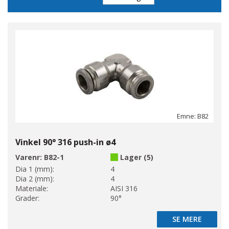
Emne: B82
Vinkel 90° 316 push-in ø4
Varenr:
B82-1
Lager (5)
Dia 1 (mm):
4
Dia 2 (mm):
4
Materiale:
AISI 316
Grader:
90°
SE MERE
SE MERE