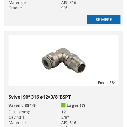
Materiale:
AISI 316
Grader:
90°
SE MERE
SE MERE
Emne: B84
Svivel 90° 316 ø12×3/8"BSPT
Varenr:
B84-9
Lager (7)
Dia 1 (mm):
12
Gevind 1:
3/8"
Materiale:
AISI 316