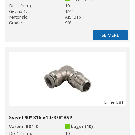
Dia 1 (mm):
10
Gevind 1:
1/4"
Materiale:
AISI 316
Grader:
90°
SE MERE
SE MERE
Emne: B84
Svivel 90° 316 ø10×3/8"BSPT
Varenr:
B84-8
Lager (10)
Dia 1 (mm):
10