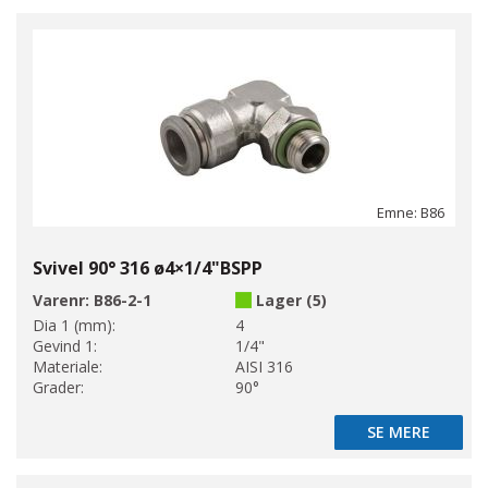
Emne: B86
Svivel 90° 316 ø4×1/4"BSPP
Varenr:
B86-2-1
Lager (5)
Dia 1 (mm):
4
Gevind 1:
1/4"
Materiale:
AISI 316
Grader:
90°
SE MERE
SE MERE