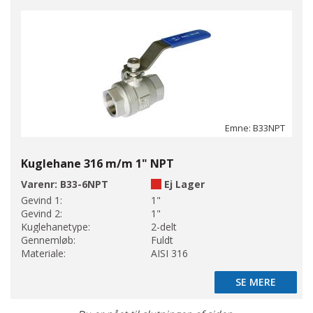
Emne: B33NPT
Kuglehane 316 m/m 1" NPT
Varenr:
B33-6NPT
Ej Lager
Gevind 1:
1"
Gevind 2:
1"
Kuglehanetype:
2-delt
Gennemløb:
Fuldt
Materiale:
AISI 316
SE MERE
SE MERE