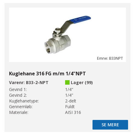
Emne: B33NPT
Kuglehane 316 FG m/m 1/4"NPT
Varenr:
B33-2-NPT
Lager (99)
Gevind 1:
1/4"
Gevind 2:
1/4"
Kuglehanetype:
2-delt
Gennemløb:
Fuldt
Materiale:
AISI 316
SE MERE
SE MERE