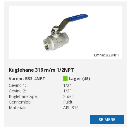
Emne: B33NPT
Kuglehane 316 m/m 1/2NPT
Varenr:
B33-4NPT
Lager (45)
Gevind 1:
1/2"
Gevind 2:
1/2"
Kuglehanetype:
2-delt
Gennemløb:
Fuldt
Materiale:
AISI 316
SE MERE
SE MERE