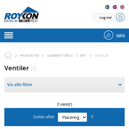
Log ind
SØG
PRODUKTER
GEVINDFITTINGS
NPT
VENTILER
Ventiler
(3)
Vis alle filter
3 vare(r)
Faldende
Sorter efter
orden