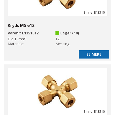
Emne: E13510
Kryds MS ø12
Varenr:
E1351012
Lager (10)
Dia 1 (mm):
12
Materiale:
Messing
SE MERE
SE MERE
Emne: E13510