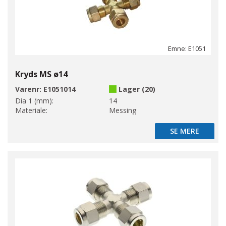
Emne: E1051
Kryds MS ø14
Varenr:
E1051014
Lager (20)
Dia 1 (mm):
14
Materiale:
Messing
SE MERE
SE MERE