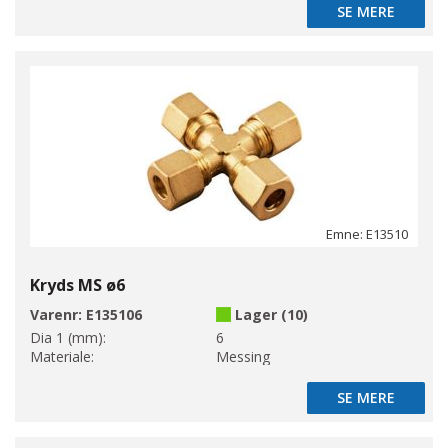
SE MERE
SE MERE
Emne: E13510
Kryds MS ø6
Varenr:
E135106
Lager (10)
Dia 1 (mm):
6
Materiale:
Messing
SE MERE
SE MERE