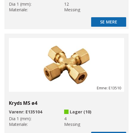
Dia 1 (mm):
12
Materiale:
Messing
SE MERE
SE MERE
Emne: E13510
Kryds MS ø4
Varenr:
E135104
Lager (10)
Dia 1 (mm):
4
Materiale:
Messing