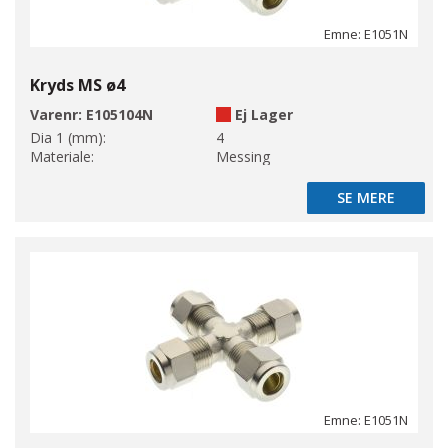
Emne: E1051N
Kryds MS ø4
Varenr:
E105104N
Ej Lager
Dia 1 (mm):
4
Materiale:
Messing
SE MERE
SE MERE
Emne: E1051N