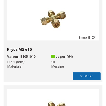
Emne: E1051
Kryds MS ø10
Varenr:
E1051010
Lager (64)
Dia 1 (mm):
10
Materiale:
Messing
SE MERE
SE MERE