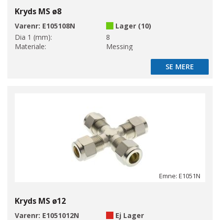
Kryds MS ø8
Varenr:
E105108N
Lager (10)
Dia 1 (mm):
8
Materiale:
Messing
SE MERE
SE MERE
Emne: E1051N
Kryds MS ø12
Varenr:
E1051012N
Ej Lager