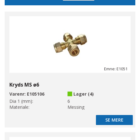
Emne: E1051
Kryds MS ø6
Varenr:
E105106
Lager (4)
Dia 1 (mm):
6
Materiale:
Messing
SE MERE
SE MERE