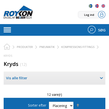
Log ind
SØG
PRODUKTER
PNEUMATIK
KOMPRESSIONS FITTINGS
KRYDS
Kryds
(12)
Vis alle filter
12 vare(r)
Faldende
Sorter efter
orden