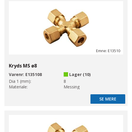
Emne: E13510
Kryds MS ø8
Varenr:
E135108
Lager (10)
Dia 1 (mm):
8
Materiale:
Messing
SE MERE
SE MERE