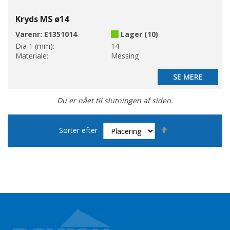
Kryds MS ø14
Varenr:
E1351014
Lager (10)
Dia 1 (mm):
14
Materiale:
Messing
SE MERE
SE MERE
Du er nået til slutningen af siden.
Faldende
Sorter efter
orden