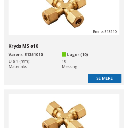
Emne: E13510
Kryds MS ø10
Varenr:
E1351010
Lager (10)
Dia 1 (mm):
10
Materiale:
Messing
SE MERE
SE MERE