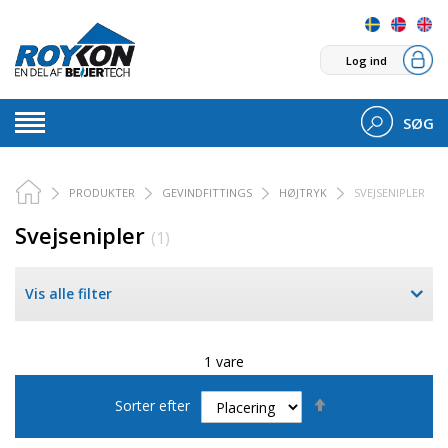
Log ind
SØG
PRODUKTER
GEVINDFITTINGS
HØJTRYK
SVEJSENIPLER
Svejsenipler
(1)
Vis alle filter
1 vare
Faldende
Sorter efter
orden