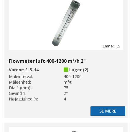
Emne: FL5
Flowmeter luft 400-1200 m³/h 2"
Varenr:
FL5-14
Lager (2)
Måleinterval:
400-1200
Måleenhed:
m³/t
Dia 1 (mm):
75
Gevind 1:
2"
Nøjagtighed %:
4
SE MERE
SE MERE