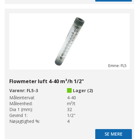
Emne: FL5
Flowmeter luft 4-40 m³/h 1/2"
Varenr:
FL5-3
Lager (2)
Måleinterval:
4-40
Måleenhed:
m³/t
Dia 1 (mm):
32
Gevind 1:
1/2"
Nøjagtighed %:
4
SE MERE
SE MERE