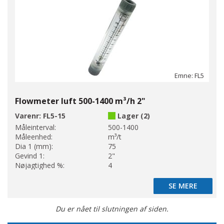
Emne: FL5
Flowmeter luft 500-1400 m³/h 2"
Varenr:
FL5-15
Lager (2)
Måleinterval:
500-1400
Måleenhed:
m³/t
Dia 1 (mm):
75
Gevind 1:
2"
Nøjagtighed %:
4
SE MERE
SE MERE
Du er nået til slutningen af siden.