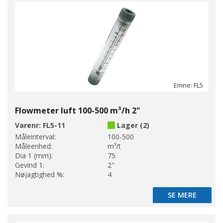
Emne: FL5
Flowmeter luft 100-500 m³/h 2"
Varenr:
FL5-11
Lager (2)
Måleinterval:
100-500
Måleenhed:
m³/t
Dia 1 (mm):
75
Gevind 1:
2"
Nøjagtighed %:
4
SE MERE
SE MERE