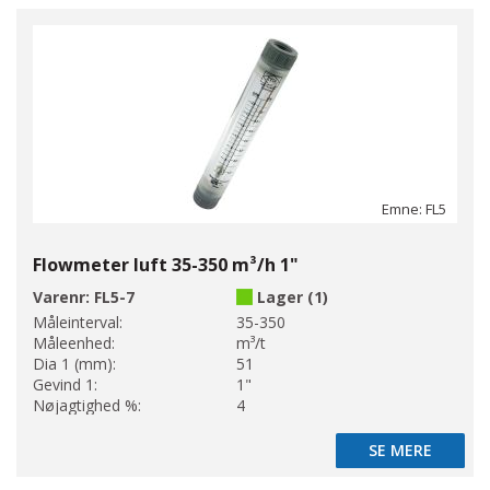
Emne: FL5
Flowmeter luft 35-350 m³/h 1"
Varenr:
FL5-7
Lager (1)
Måleinterval:
35-350
Måleenhed:
m³/t
Dia 1 (mm):
51
Gevind 1:
1"
Nøjagtighed %:
4
SE MERE
SE MERE