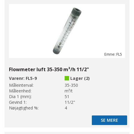
Emne: FL5
Flowmeter luft 35-350 m³/h 11/2"
Varenr:
FL5-9
Lager (2)
Måleinterval:
35-350
Måleenhed:
m³/t
Dia 1 (mm):
51
Gevind 1:
11/2"
Nøjagtighed %:
4
SE MERE
SE MERE