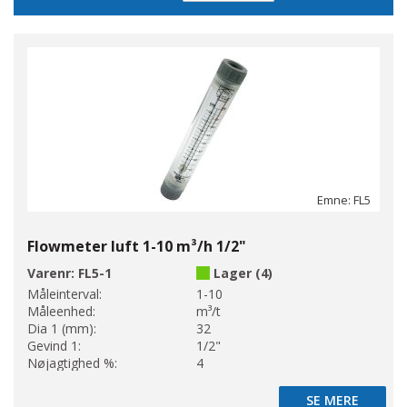
Emne: FL5
Flowmeter luft 1-10 m³/h 1/2"
Varenr:
FL5-1
Lager (4)
Måleinterval:
1-10
Måleenhed:
m³/t
Dia 1 (mm):
32
Gevind 1:
1/2"
Nøjagtighed %:
4
SE MERE
SE MERE