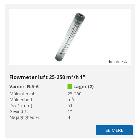
Emne: FL5
Flowmeter luft 25-250 m³/h 1"
Varenr:
FL5-6
Lager (2)
Måleinterval:
25-250
Måleenhed:
m³/t
Dia 1 (mm):
51
Gevind 1:
1"
Nøjagtighed %:
4
SE MERE
SE MERE