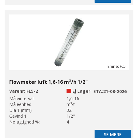
Emne: FL5
Flowmeter luft 1,6-16 m³/h 1/2"
Varenr:
FL5-2
Ej Lager
ETA:
21-08-2026
Måleinterval:
1,6-16
Måleenhed:
m³/t
Dia 1 (mm):
32
Gevind 1:
1/2"
Nøjagtighed %:
4
SE MERE
SE MERE