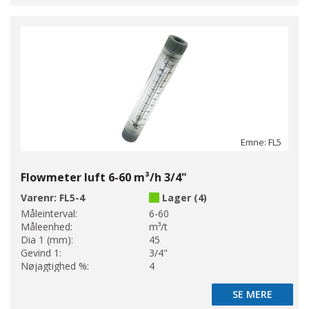
Emne: FL5
Flowmeter luft 6-60 m³/h 3/4"
Varenr:
FL5-4
Lager (4)
Måleinterval:
6-60
Måleenhed:
m³/t
Dia 1 (mm):
45
Gevind 1:
3/4"
Nøjagtighed %:
4
SE MERE
SE MERE