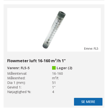
Emne: FL5
Flowmeter luft 16-160 m³/h 1"
Varenr:
FL5-5
Lager (2)
Måleinterval:
16-160
Måleenhed:
m³/t
Dia 1 (mm):
51
Gevind 1:
1"
Nøjagtighed %:
4
SE MERE
SE MERE