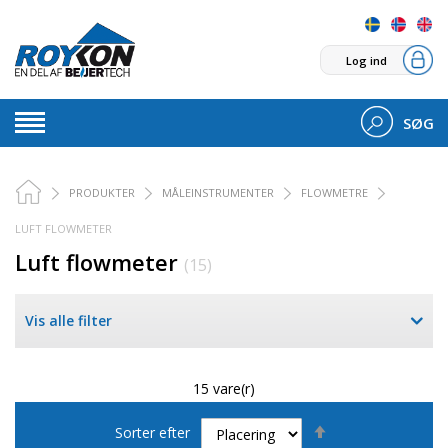
Log ind
SØG
PRODUKTER
MÅLEINSTRUMENTER
FLOWMETRE
LUFT FLOWMETER
Luft flowmeter
(15)
Vis alle filter
15 vare(r)
Faldende
Sorter efter
orden