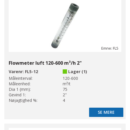
Emne: FL5
Flowmeter luft 120-600 m³/h 2"
Varenr:
FL5-12
Lager (1)
Måleinterval:
120-600
Måleenhed:
m³/t
Dia 1 (mm):
75
Gevind 1:
2"
Nøjagtighed %:
4
SE MERE
SE MERE