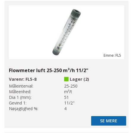
Emne: FL5
Flowmeter luft 25-250 m³/h 11/2"
Varenr:
FL5-8
Lager (2)
Måleinterval:
25-250
Måleenhed:
m³/t
Dia 1 (mm):
51
Gevind 1:
11/2"
Nøjagtighed %:
4
SE MERE
SE MERE