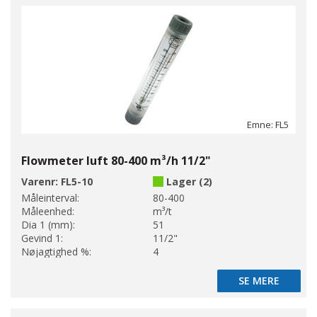
Emne: FL5
Flowmeter luft 80-400 m³/h 11/2"
Varenr:
FL5-10
Lager (2)
Måleinterval:
80-400
Måleenhed:
m³/t
Dia 1 (mm):
51
Gevind 1:
11/2"
Nøjagtighed %:
4
SE MERE
SE MERE