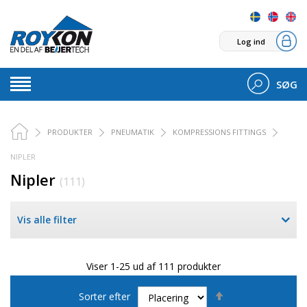
Log ind
SØG
PRODUKTER
PNEUMATIK
KOMPRESSIONS FITTINGS
NIPLER
Nipler
(111)
Vis alle filter
Viser 1-25 ud af 111 produkter
Faldende
Sorter efter
orden