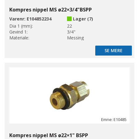
Kompres nippel MS ø22×3/4"BSPP
Varenr:
E104852234
Lager (7)
Dia 1 (mm):
22
Gevind 1:
3/4"
Materiale:
Messing
SE MERE
SE MERE
Emne: E10485
Kompres nippel MS ø22×1" BSPP