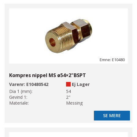
Emne: E10480
Kompres nippel MS ø54×2"BSPT
Varenr:
E10480542
Ej Lager
Dia 1 (mm):
54
Gevind 1:
2"
Materiale:
Messing
SE MERE
SE MERE