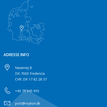
ADRESSE INFO
Navervej 8
DK-7000 Fredericia
CVR: DK 17 82 28 37
+45 75 945 955
post@roykon.dk