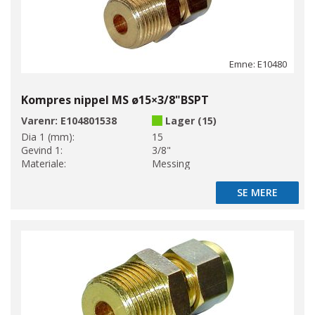
Emne: E10480
Kompres nippel MS ø15×3/8"BSPT
Varenr:
E104801538
Lager (15)
Dia 1 (mm):
15
Gevind 1:
3/8"
Materiale:
Messing
SE MERE
SE MERE