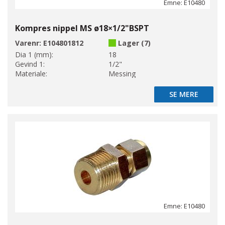
Emne: E10480
Kompres nippel MS ø18×1/2"BSPT
Varenr:
E104801812
Lager (7)
Dia 1 (mm):
18
Gevind 1:
1/2"
Materiale:
Messing
SE MERE
SE MERE
Emne: E10480