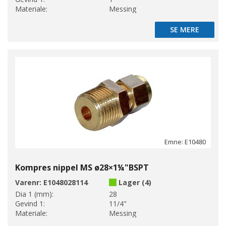
Materiale:
Messing
SE MERE
SE MERE
Emne: E10480
Kompres nippel MS ø28×1¼"BSPT
Varenr:
E1048028114
Lager (4)
Dia 1 (mm):
28
Gevind 1:
11/4"
Materiale:
Messing