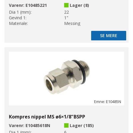
Varenr:
E10485221
Lager (8)
Dia 1 (mm):
22
Gevind 1:
1"
Materiale:
Messing
SE MERE
SE MERE
Emne: E10485N
Kompres nippel MS ø6×1/8"BSPP
Varenr:
E10485618N
Lager (185)
Dia 1 (mm):
6