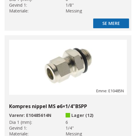
Gevind 1:
1/8"
Materiale:
Messing
SE MERE
SE MERE
Emne: E10485N
Kompres nippel MS ø6×1/4"BSPP
Varenr:
E10485614N
Lager (12)
Dia 1 (mm):
6
Gevind 1:
1/4"
Materiale:
Messing