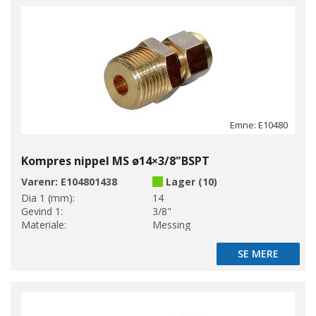
Emne: E10480
Kompres nippel MS ø14×3/8"BSPT
Varenr:
E104801438
Lager (10)
Dia 1 (mm):
14
Gevind 1:
3/8"
Materiale:
Messing
SE MERE
SE MERE