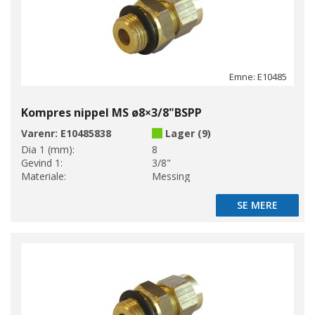
Emne: E10485
Kompres nippel MS ø8×3/8"BSPP
Varenr:
E10485838
Lager (9)
Dia 1 (mm):
8
Gevind 1:
3/8"
Materiale:
Messing
SE MERE
SE MERE