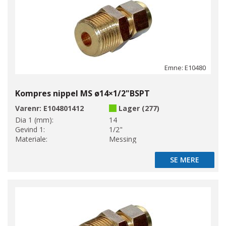
Emne: E10480
Kompres nippel MS ø14×1/2"BSPT
Varenr:
E104801412
Lager (277)
Dia 1 (mm):
14
Gevind 1:
1/2"
Materiale:
Messing
SE MERE
SE MERE