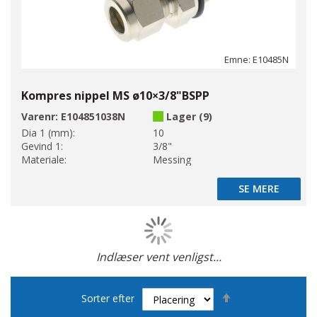
Emne: E10485N
Kompres nippel MS ø10×3/8"BSPP
Varenr:
E104851038N
Lager (9)
Dia 1 (mm):
10
Gevind 1:
3/8"
Materiale:
Messing
SE MERE
SE MERE
Indlæser vent venligst...
Side
Faldende
Sorter efter
orden