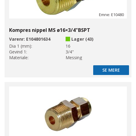
Emne: E10480
Kompres nippel MS ø16×3/4"BSPT
Varenr:
E104801634
Lager (43)
Dia 1 (mm):
16
Gevind 1:
3/4"
Materiale:
Messing
SE MERE
SE MERE