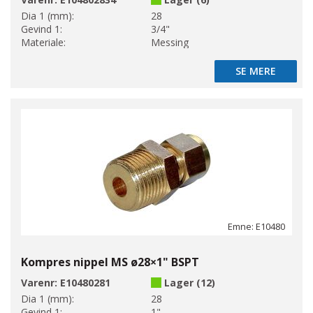
Dia 1 (mm):
28
Gevind 1:
3/4"
Materiale:
Messing
SE MERE
SE MERE
Emne: E10480
Kompres nippel MS ø28×1" BSPT
Varenr:
E10480281
Lager (12)
Dia 1 (mm):
28
Gevind 1:
1"