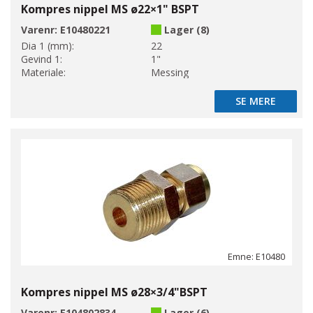
Kompres nippel MS ø22×1" BSPT
Varenr:
E10480221
Lager (8)
Dia 1 (mm):
22
Gevind 1:
1"
Materiale:
Messing
SE MERE
SE MERE
Emne: E10480
Kompres nippel MS ø28×3/4"BSPT
Varenr:
E104802834
Lager (6)