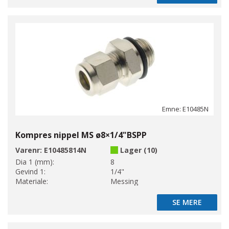
Emne: E10485N
Kompres nippel MS ø8×1/4"BSPP
Varenr:
E10485814N
Lager (10)
Dia 1 (mm):
8
Gevind 1:
1/4"
Materiale:
Messing
SE MERE
SE MERE