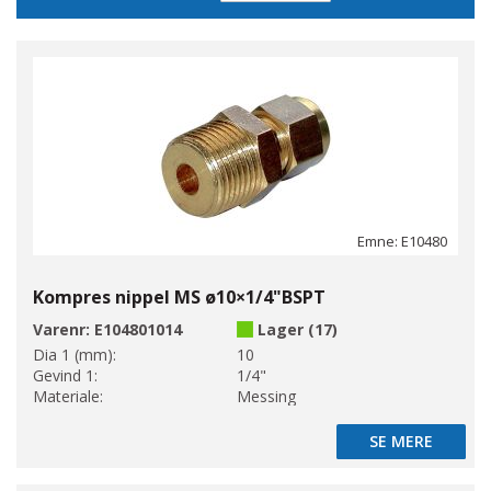
Emne: E10480
Kompres nippel MS ø10×1/4"BSPT
Varenr:
E104801014
Lager (17)
Dia 1 (mm):
10
Gevind 1:
1/4"
Materiale:
Messing
SE MERE
SE MERE