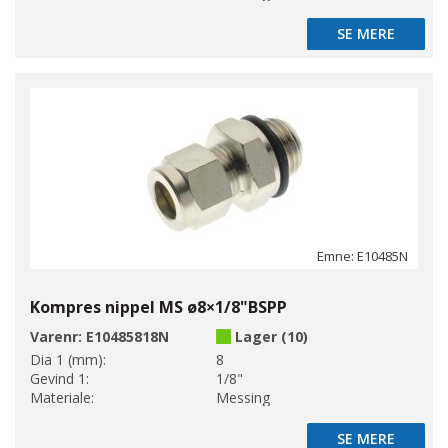
SE MERE
SE MERE
Emne: E10485N
Kompres nippel MS ø8×1/8"BSPP
Varenr:
E10485818N
Lager (10)
Dia 1 (mm):
8
Gevind 1:
1/8"
Materiale:
Messing
SE MERE
SE MERE