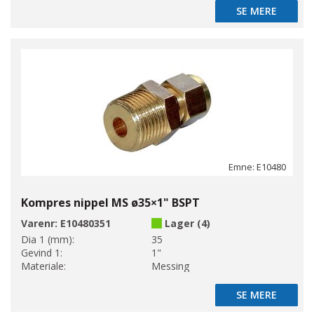
SE MERE
SE MERE
Emne: E10480
Kompres nippel MS ø35×1" BSPT
Varenr:
E10480351
Lager (4)
Dia 1 (mm):
35
Gevind 1:
1"
Materiale:
Messing
SE MERE
SE MERE