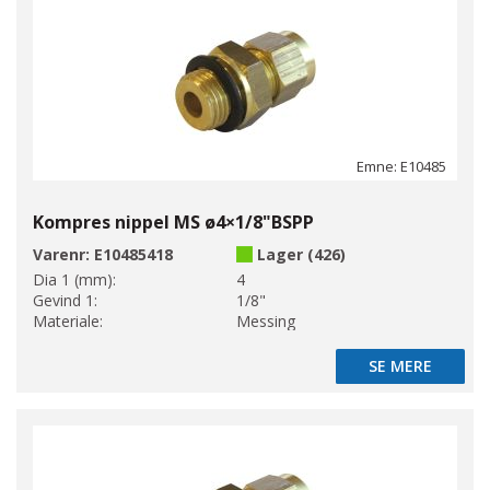
Emne: E10485
Kompres nippel MS ø4×1/8"BSPP
Varenr:
E10485418
Lager (426)
Dia 1 (mm):
4
Gevind 1:
1/8"
Materiale:
Messing
SE MERE
SE MERE