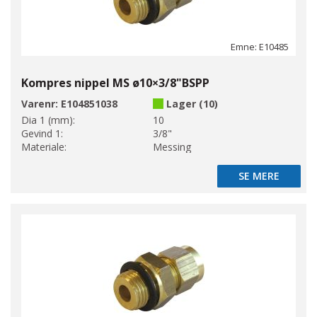
Emne: E10485
Kompres nippel MS ø10×3/8"BSPP
Varenr:
E104851038
Lager (10)
Dia 1 (mm):
10
Gevind 1:
3/8"
Materiale:
Messing
SE MERE
SE MERE