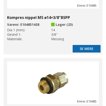
Emne: E10485
Kompres nippel MS ø14×3/8"BSPP
Varenr:
E104851438
Lager (23)
Dia 1 (mm):
14
Gevind 1:
3/8"
Materiale:
Messing
SE MERE
SE MERE
Emne: E10485