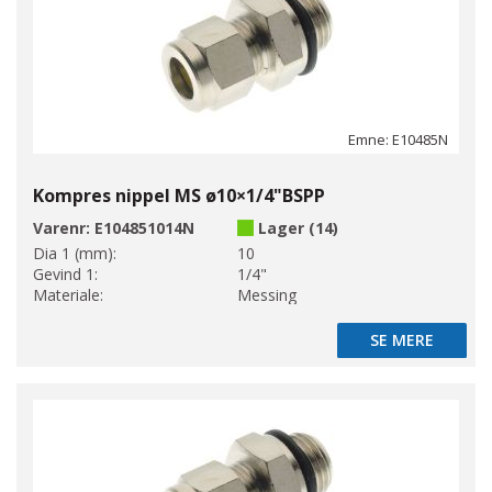
Emne: E10485N
Kompres nippel MS ø10×1/4"BSPP
Varenr:
E104851014N
Lager (14)
Dia 1 (mm):
10
Gevind 1:
1/4"
Materiale:
Messing
SE MERE
SE MERE