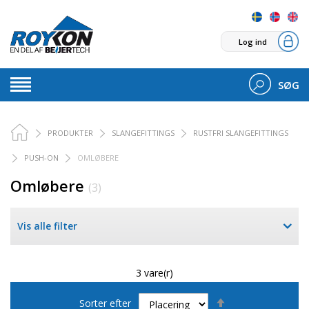
Log ind
SØG
PRODUKTER
SLANGEFITTINGS
RUSTFRI SLANGEFITTINGS
PUSH-ON
OMLØBERE
Omløbere
(3)
Vis alle filter
3 vare(r)
Faldende
Sorter efter
orden