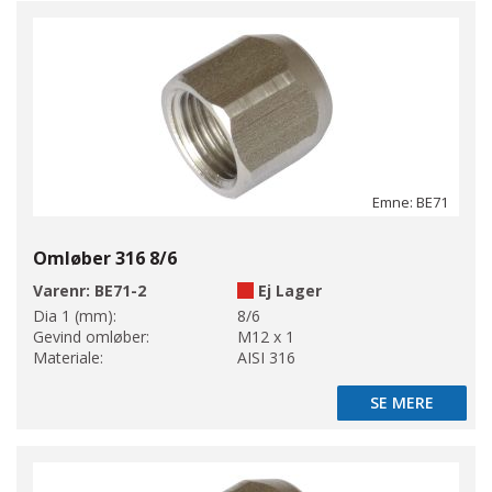
Emne: BE71
Omløber 316 8/6
Varenr:
BE71-2
Ej Lager
Dia 1 (mm):
8/6
Gevind omløber:
M12 x 1
Materiale:
AISI 316
SE MERE
SE MERE