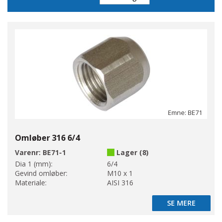
Emne: BE71
Omløber 316 6/4
Varenr:
BE71-1
Lager (8)
Dia 1 (mm):
6/4
Gevind omløber:
M10 x 1
Materiale:
AISI 316
SE MERE
SE MERE