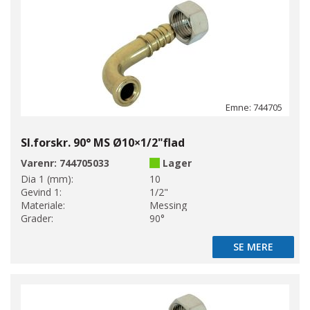
Emne: 744705
Sl.forskr. 90° MS Ø10×1/2"flad
Varenr:
744705033
Lager
Dia 1 (mm):
10
Gevind 1:
1/2"
Materiale:
Messing
Grader:
90°
SE MERE
SE MERE