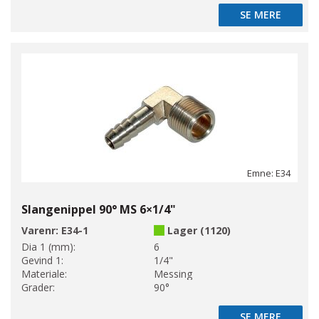
SE MERE
SE MERE
Emne: E34
Slangenippel 90° MS 6×1/4"
Varenr:
E34-1
Lager (1120)
Dia 1 (mm):
6
Gevind 1:
1/4"
Materiale:
Messing
Grader:
90°
SE MERE
SE MERE