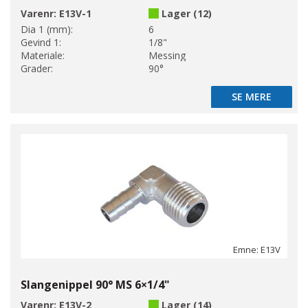
Varenr:
E13V-1
Lager (12)
Dia 1 (mm):
6
Gevind 1:
1/8"
Materiale:
Messing
Grader:
90°
SE MERE
SE MERE
Emne: E13V
Slangenippel 90° MS 6×1/4"
Varenr:
E13V-2
Lager (14)