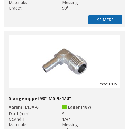
Materiale:
Messing
Grader:
90°
SE MERE
SE MERE
Emne: E13V
Slangenippel 90° MS 9×1/4"
Varenr:
E13V-6
Lager (187)
Dia 1 (mm):
9
Gevind 1:
1/4"
Materiale:
Messing