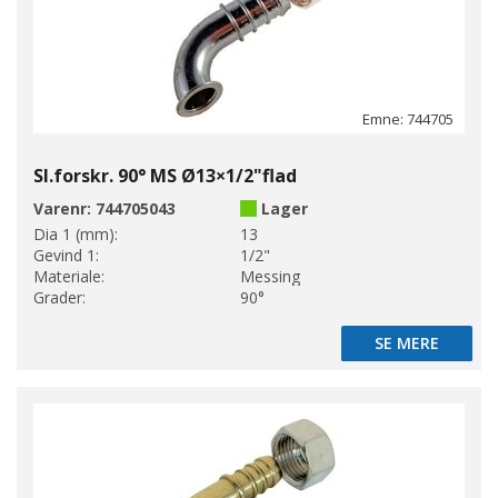
Emne: 744705
Sl.forskr. 90° MS Ø13×1/2"flad
Varenr:
744705043
Lager
Dia 1 (mm):
13
Gevind 1:
1/2"
Materiale:
Messing
Grader:
90°
SE MERE
SE MERE