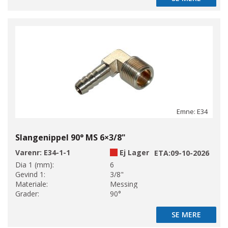
Emne: E34
Slangenippel 90° MS 6×3/8"
Varenr:
E34-1-1
Ej Lager
ETA:
09-10-2026
Dia 1 (mm):
6
Gevind 1:
3/8"
Materiale:
Messing
Grader:
90°
SE MERE
SE MERE