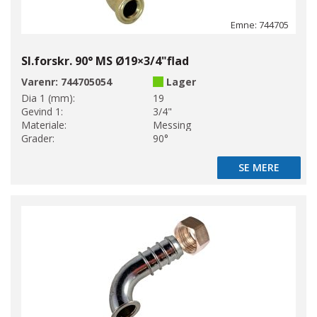
Emne: 744705
Sl.forskr. 90° MS Ø19×3/4"flad
Varenr:
744705054
Lager
Dia 1 (mm):
19
Gevind 1:
3/4"
Materiale:
Messing
Grader:
90°
SE MERE
SE MERE