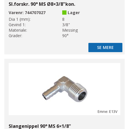
Sl.forskr. 90° MS Ø8×3/8"kon.
Varenr:
744707027
Lager
Dia 1 (mm):
8
Gevind 1:
3/8"
Materiale:
Messing
Grader:
90°
SE MERE
SE MERE
Emne: E13V
Slangenippel 90° MS 6×1/8"