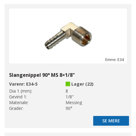
Emne: E34
Slangenippel 90° MS 8×1/8"
Varenr:
E34-5
Lager (22)
Dia 1 (mm):
8
Gevind 1:
1/8"
Materiale:
Messing
Grader:
90°
SE MERE
SE MERE