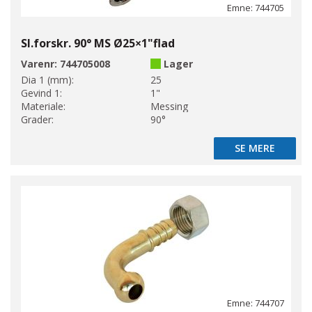
Emne: 744705
Sl.forskr. 90° MS Ø25×1"flad
Varenr:
744705008
Lager
Dia 1 (mm):
25
Gevind 1:
1"
Materiale:
Messing
Grader:
90°
SE MERE
SE MERE
Emne: 744707