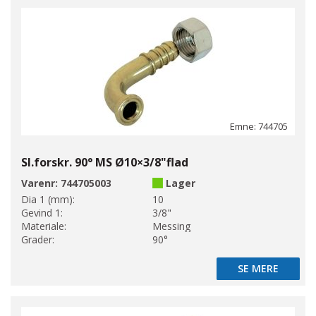
Emne: 744705
Sl.forskr. 90° MS Ø10×3/8"flad
Varenr:
744705003
Lager
Dia 1 (mm):
10
Gevind 1:
3/8"
Materiale:
Messing
Grader:
90°
SE MERE
SE MERE