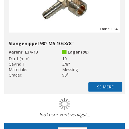
Emne: E34
Slangenippel 90° MS 10×3/8"
Varenr:
E34-13
Lager (98)
Dia 1 (mm):
10
Gevind 1:
3/8"
Materiale:
Messing
Grader:
90°
SE MERE
SE MERE
Indlæser vent venligst...
Side
Faldende