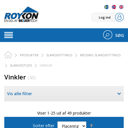
Log ind
SØG
PRODUKTER
SLANGEFITTINGS
MESSING SLANGEFITTINGS
SLANGESTUDS
VINKLER
Vinkler
(49)
Vis alle filter
Viser 1-25 ud af 49 produkter
Faldende
Sorter efter
orden