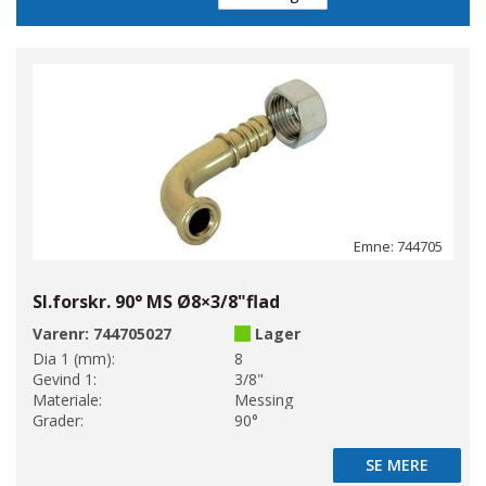
Emne: 744705
Sl.forskr. 90° MS Ø8×3/8"flad
Varenr:
744705027
Lager
Dia 1 (mm):
8
Gevind 1:
3/8"
Materiale:
Messing
Grader:
90°
SE MERE
SE MERE