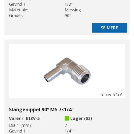
Gevind 1:
1/8"
Materiale:
Messing
Grader:
90°
SE MERE
SE MERE
Emne: E13V
Slangenippel 90° MS 7×1/4"
Varenr:
E13V-5
Lager (83)
Dia 1 (mm):
7
Gevind 1:
1/4"