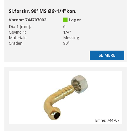
Sl.forskr. 90° MS Ø6×1/4"kon.
Varenr:
744707002
Lager
Dia 1 (mm):
6
Gevind 1:
1/4"
Materiale:
Messing
Grader:
90°
SE MERE
SE MERE
Emne: 744707