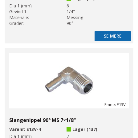
Dia 1 (mm):
6
Gevind 1:
1/4"
Materiale:
Messing
Grader:
90°
SE MERE
SE MERE
Emne: E13V
Slangenippel 90° MS 7×1/8"
Varenr:
E13V-4
Lager (137)
Dia 1 (mm):
7