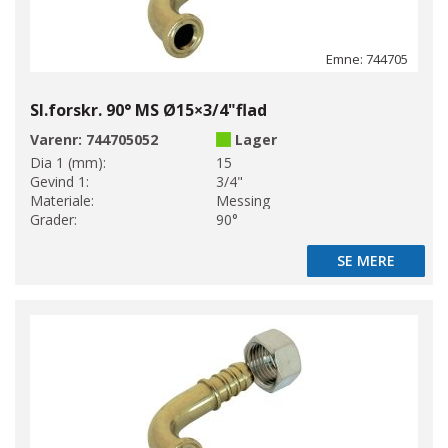
Emne: 744705
Sl.forskr. 90° MS Ø15×3/4"flad
Varenr:
744705052
Lager
Dia 1 (mm):
15
Gevind 1:
3/4"
Materiale:
Messing
Grader:
90°
SE MERE
SE MERE