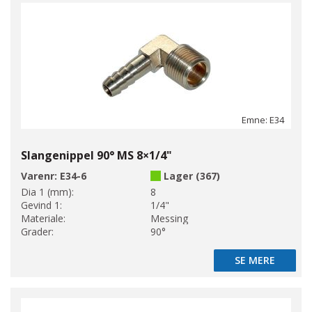
Emne: E34
Slangenippel 90° MS 8×1/4"
Varenr:
E34-6
Lager (367)
Dia 1 (mm):
8
Gevind 1:
1/4"
Materiale:
Messing
Grader:
90°
SE MERE
SE MERE