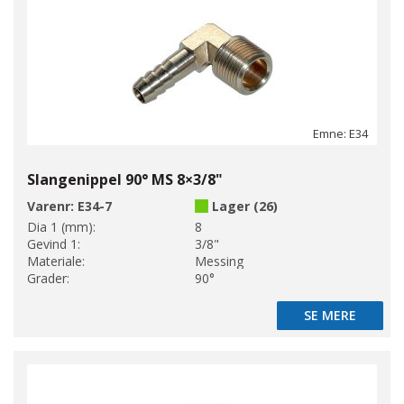
Emne: E34
Slangenippel 90° MS 8×3/8"
Varenr:
E34-7
Lager (26)
Dia 1 (mm):
8
Gevind 1:
3/8"
Materiale:
Messing
Grader:
90°
SE MERE
SE MERE