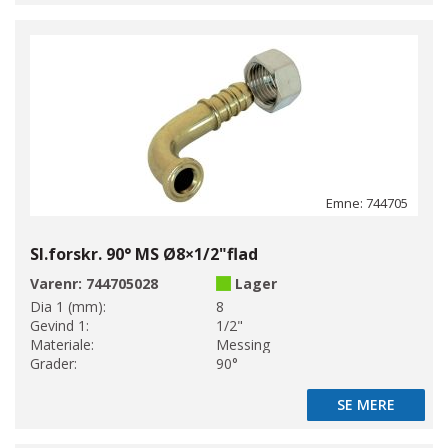
Emne: 744705
Sl.forskr. 90° MS Ø8×1/2"flad
Varenr:
744705028
Lager
Dia 1 (mm):
8
Gevind 1:
1/2"
Materiale:
Messing
Grader:
90°
SE MERE
SE MERE