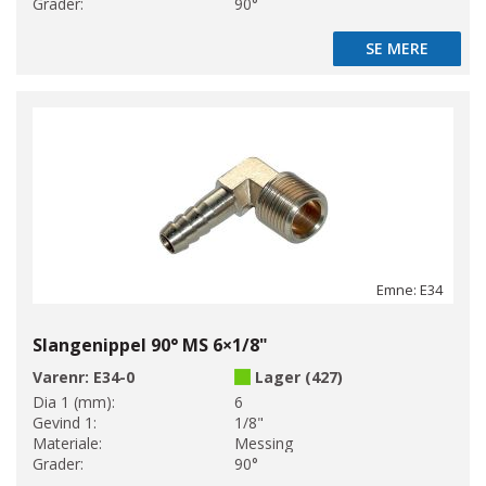
Grader:
90°
SE MERE
SE MERE
Emne: E34
Slangenippel 90° MS 6×1/8"
Varenr:
E34-0
Lager (427)
Dia 1 (mm):
6
Gevind 1:
1/8"
Materiale:
Messing
Grader:
90°