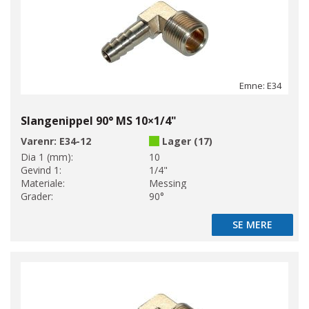
Emne: E34
Slangenippel 90° MS 10×1/4"
Varenr:
E34-12
Lager (17)
Dia 1 (mm):
10
Gevind 1:
1/4"
Materiale:
Messing
Grader:
90°
SE MERE
SE MERE