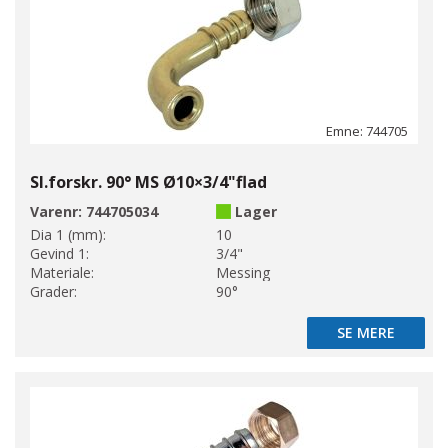
Emne: 744705
Sl.forskr. 90° MS Ø10×3/4"flad
Varenr:
744705034
Lager
Dia 1 (mm):
10
Gevind 1:
3/4"
Materiale:
Messing
Grader:
90°
SE MERE
SE MERE