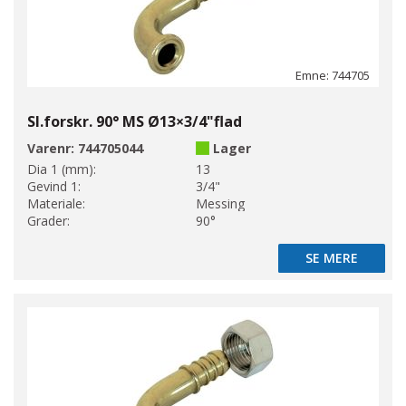
Emne: 744705
Sl.forskr. 90° MS Ø13×3/4"flad
Varenr:
744705044
Lager
Dia 1 (mm):
13
Gevind 1:
3/4"
Materiale:
Messing
Grader:
90°
SE MERE
SE MERE