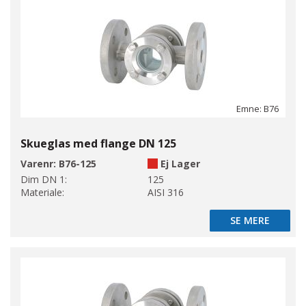
Emne: B76
Skueglas med flange DN 125
Varenr:
B76-125
Ej Lager
Dim DN 1:
125
Materiale:
AISI 316
SE MERE
SE MERE