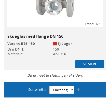
Emne: B76
Skueglas med flange DN 150
Varenr:
B76-150
Ej Lager
Dim DN 1:
150
Materiale:
AISI 316
SE MERE
SE MERE
Du er nået til slutningen af siden.
Faldende
Sorter efter
orden