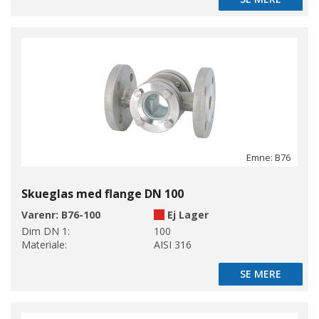
SE MERE
Emne: B76
Skueglas med flange DN 100
Varenr:
B76-100
Ej Lager
Dim DN 1:
100
Materiale:
AISI 316
SE MERE
SE MERE