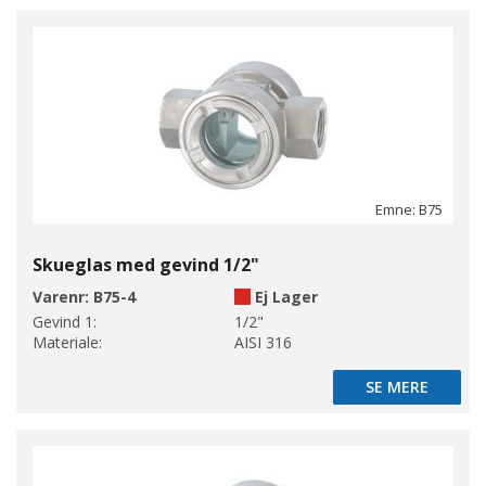
Emne: B75
Skueglas med gevind 1/2"
Varenr:
B75-4
Ej Lager
Gevind 1:
1/2"
Materiale:
AISI 316
SE MERE
SE MERE