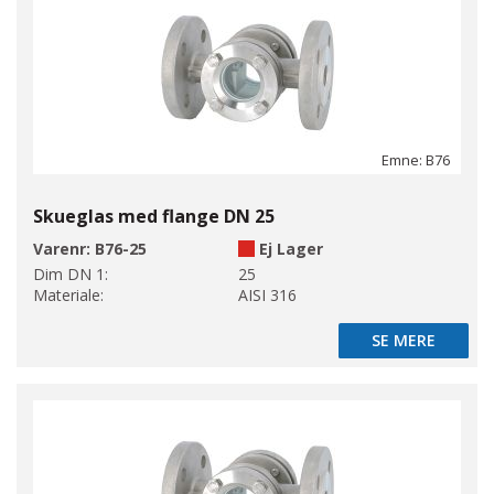
Emne: B76
Skueglas med flange DN 25
Varenr:
B76-25
Ej Lager
Dim DN 1:
25
Materiale:
AISI 316
SE MERE
SE MERE