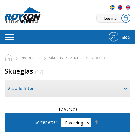
Log ind
SØG
PRODUKTER
MÅLEINSTRUMENTER
SKUEGLAS
Skueglas
(17)
Vis alle filter
17 vare(r)
Faldende
Sorter efter
orden