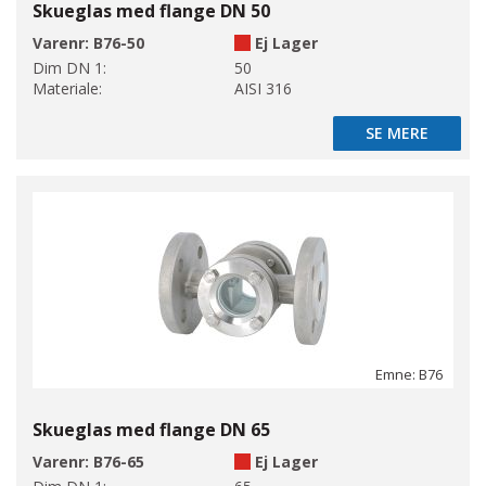
Skueglas med flange DN 50
Varenr:
B76-50
Ej Lager
Dim DN 1:
50
Materiale:
AISI 316
SE MERE
SE MERE
Emne: B76
Skueglas med flange DN 65
Varenr:
B76-65
Ej Lager