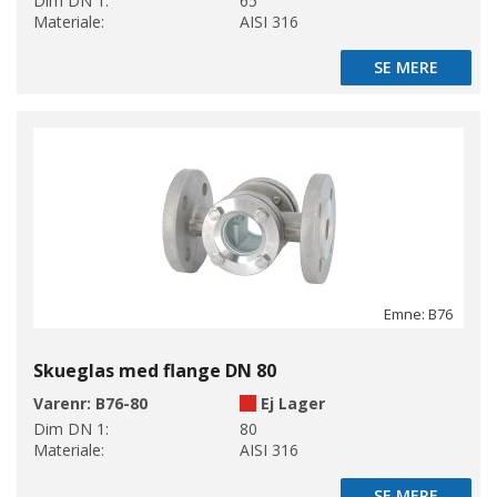
Dim DN 1:
65
Materiale:
AISI 316
SE MERE
SE MERE
Emne: B76
Skueglas med flange DN 80
Varenr:
B76-80
Ej Lager
Dim DN 1:
80
Materiale:
AISI 316
SE MERE