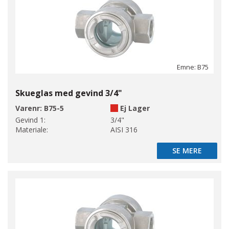
Emne: B75
Skueglas med gevind 3/4"
Varenr:
B75-5
Ej Lager
Gevind 1:
3/4"
Materiale:
AISI 316
SE MERE
SE MERE