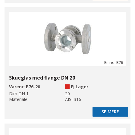
Emne: B76
Skueglas med flange DN 20
Varenr:
B76-20
Ej Lager
Dim DN 1:
20
Materiale:
AISI 316
SE MERE
SE MERE