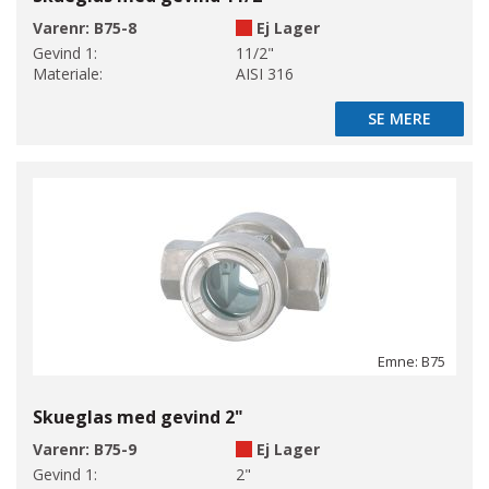
Varenr:
B75-8
Ej Lager
Gevind 1:
11/2"
Materiale:
AISI 316
SE MERE
SE MERE
Emne: B75
Skueglas med gevind 2"
Varenr:
B75-9
Ej Lager
Gevind 1:
2"