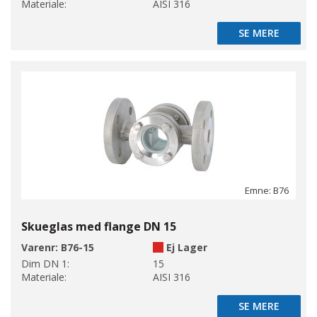
Materiale:
AISI 316
SE MERE
SE MERE
Emne: B76
Skueglas med flange DN 15
Varenr:
B76-15
Ej Lager
Dim DN 1:
15
Materiale:
AISI 316
SE MERE
SE MERE