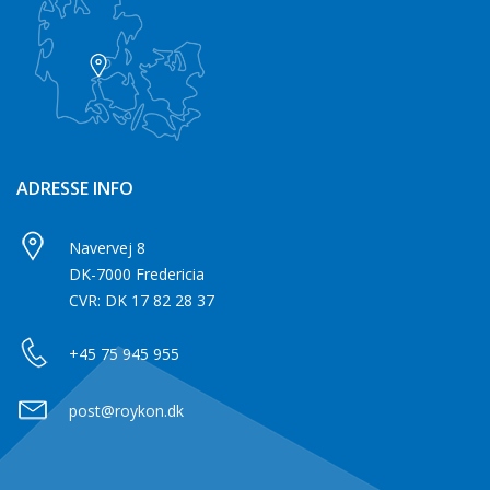
ADRESSE INFO
Navervej 8
DK-7000 Fredericia
CVR: DK 17 82 28 37
+45 75 945 955
post@roykon.dk