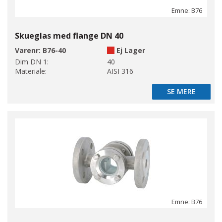
Emne: B76
Skueglas med flange DN 40
Varenr:
B76-40
Ej Lager
Dim DN 1:
40
Materiale:
AISI 316
SE MERE
SE MERE
Emne: B76