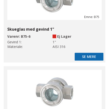
Emne: B75
Skueglas med gevind 1"
Varenr:
B75-6
Ej Lager
Gevind 1:
1"
Materiale:
AISI 316
SE MERE
SE MERE