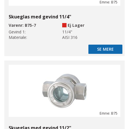
Emne: B75
Skueglas med gevind 11/4"
Varenr:
B75-7
Ej Lager
Gevind 1:
11/4"
Materiale:
AISI 316
SE MERE
SE MERE
Emne: B75
Skueglas med gevind 11/2"