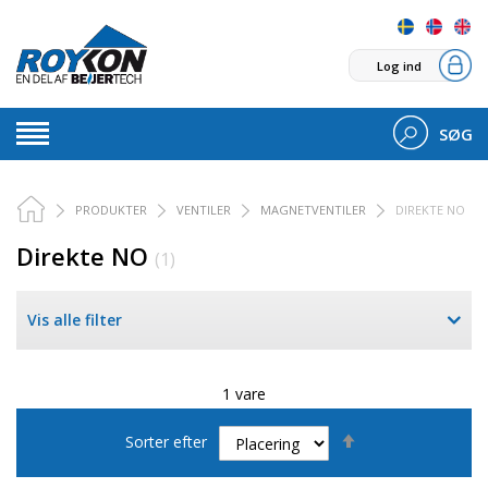
Log ind
SØG
PRODUKTER
VENTILER
MAGNETVENTILER
DIREKTE NO
Direkte NO
(1)
Vis alle filter
1 vare
Faldende
Sorter efter
orden