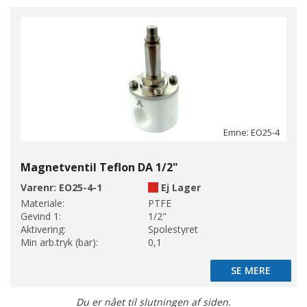
Emne: EO25-4
Magnetventil Teflon DA 1/2"
Varenr:
EO25-4-1
Ej Lager
Materiale:
PTFE
Gevind 1:
1/2"
Aktivering:
Spolestyret
Min arb.tryk (bar):
0,1
SE MERE
SE MERE
Du er nået til slutningen af siden.