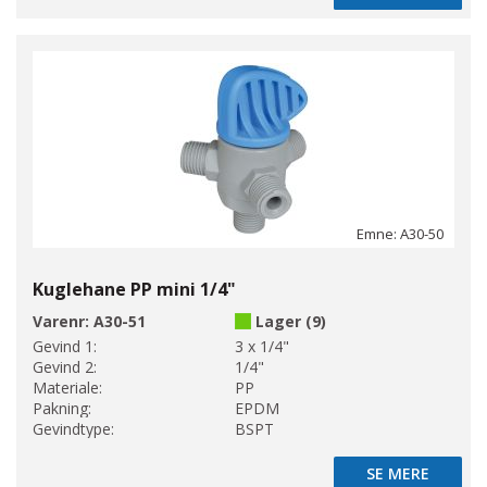
Emne: A30-50
Kuglehane PP mini 1/4"
Varenr:
A30-51
Lager (9)
Gevind 1:
3 x 1/4"
Gevind 2:
1/4"
Materiale:
PP
Pakning:
EPDM
Gevindtype:
BSPT
SE MERE
SE MERE