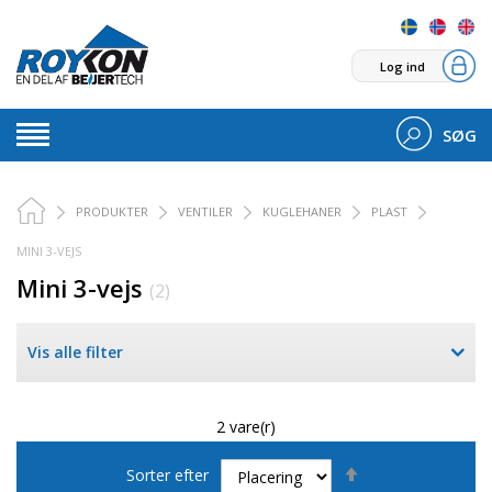
Log ind
SØG
PRODUKTER
VENTILER
KUGLEHANER
PLAST
MINI 3-VEJS
Mini 3-vejs
(2)
Vis alle filter
2 vare(r)
Faldende
Sorter efter
orden