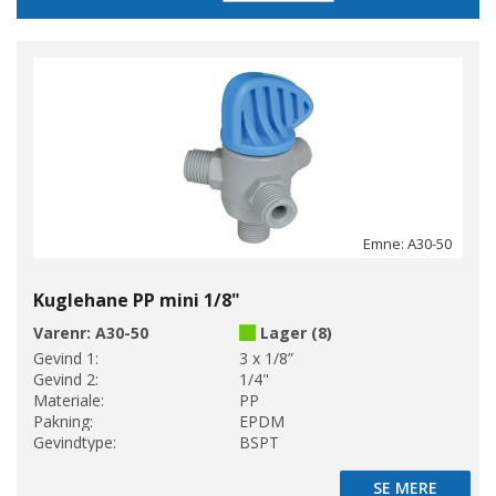
Emne: A30-50
Kuglehane PP mini 1/8"
Varenr:
A30-50
Lager (8)
Gevind 1:
3 x 1/8”
Gevind 2:
1/4"
Materiale:
PP
Pakning:
EPDM
Gevindtype:
BSPT
SE MERE
SE MERE