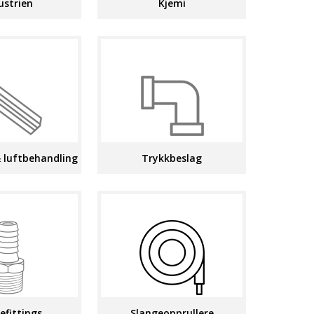
ustrien
Kjemi
 luftbehandling
Trykkbeslag
efittings
Slangeopprullere