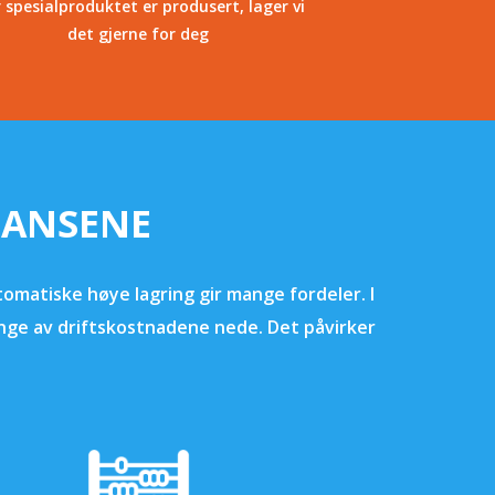
 spesialproduktet er produsert, lager vi
det gjerne for deg
TANSENE
omatiske høye lagring gir mange fordeler. I
mange av driftskostnadene nede. Det påvirker