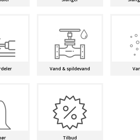
rdeler
Vand & spildevand
Van
hør
Tilbud