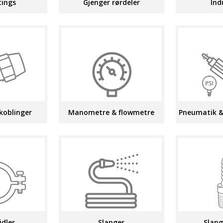
tings
Gjenger rørdeler
Ind
koblinger
Manometre & flowmetre
Pneumatik &
idler
Slanger
Slang