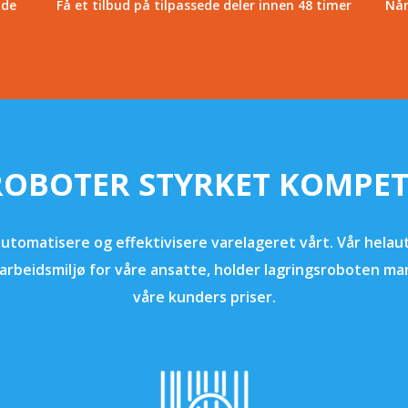
dde
Få et tilbud på tilpassede deler innen 48 timer
Når
ROBOTER STYRKET KOMPE
tomatisere og effektivisere varelageret vårt. Vår helaut
t arbeidsmiljø for våre ansatte, holder lagringsroboten 
våre kunders priser.