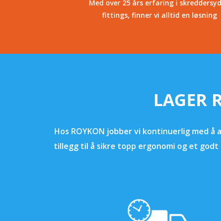
Med over 25 års erfaring i skreddersy
fittings, finner vi alltid en løsning
LAGER 
Hos ROYKON jobber vi kontinuerlig med å au
tillegg til å sikre topp ergonomi og et god