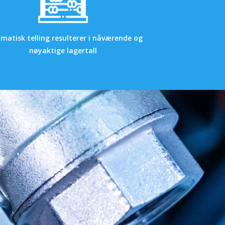
matisk telling resulterer i nåværende og
nøyaktige lagertall