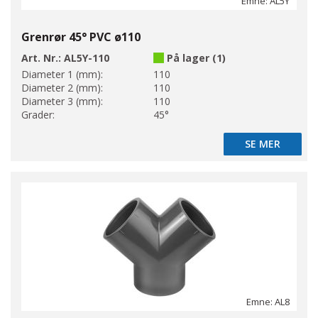
Emne: AL5Y
Grenrør 45° PVC ø110
Art. Nr.:
AL5Y-110
På lager (1)
Diameter 1 (mm):
110
Diameter 2 (mm):
110
Diameter 3 (mm):
110
Grader:
45°
SE MER
SE MER
Emne: AL8