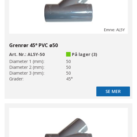
Emne: AL5Y
Grenrør 45° PVC ø50
Art. Nr.:
AL5Y-50
På lager (3)
Diameter 1 (mm):
50
Diameter 2 (mm):
50
Diameter 3 (mm):
50
Grader:
45°
SE MER
SE MER