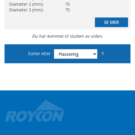
Diameter 2 (mm):
75
Diameter 3 (mm):
75
SE MER
SE MER
Du har kommet til slutten av siden.
Set
Sorter etter
Descending
Direction