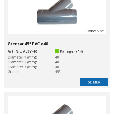
Emne: AL5Y
Grenrør 45° PVC ø40
Art. Nr.:
AL5Y-40
På lager (14)
Diameter 1 (mm):
40
Diameter 2 (mm):
40
Diameter 3 (mm):
40
Grader:
45°
SE MER
SE MER