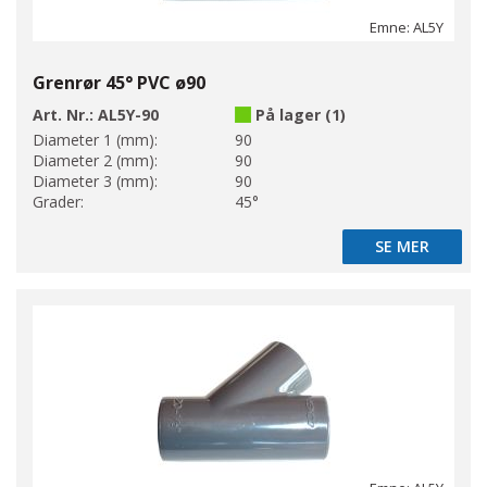
Emne: AL5Y
Grenrør 45° PVC ø90
Art. Nr.:
AL5Y-90
På lager (1)
Diameter 1 (mm):
90
Diameter 2 (mm):
90
Diameter 3 (mm):
90
Grader:
45°
SE MER
SE MER