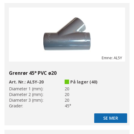
Emne: AL5Y
Grenrør 45° PVC ø20
Art. Nr.:
AL5Y-20
På lager (40)
Diameter 1 (mm):
20
Diameter 2 (mm):
20
Diameter 3 (mm):
20
Grader:
45°
SE MER
SE MER