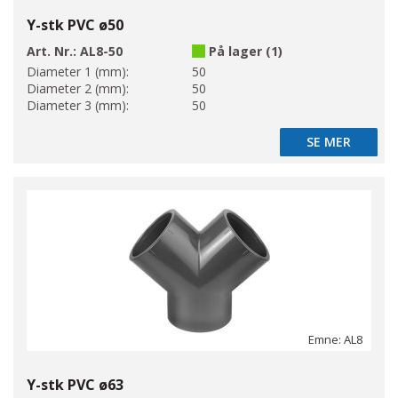
Y-stk PVC ø50
Art. Nr.:
AL8-50
På lager (1)
Diameter 1 (mm):
50
Diameter 2 (mm):
50
Diameter 3 (mm):
50
SE MER
SE MER
Emne: AL8
Y-stk PVC ø63