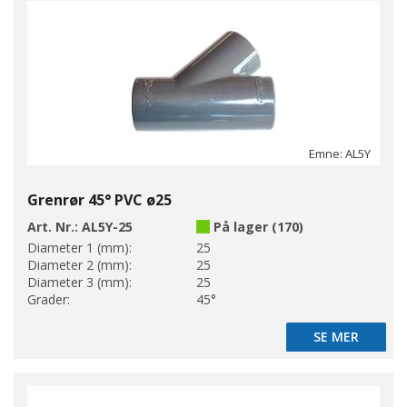
Emne: AL5Y
Grenrør 45° PVC ø25
Art. Nr.:
AL5Y-25
På lager (170)
Diameter 1 (mm):
25
Diameter 2 (mm):
25
Diameter 3 (mm):
25
Grader:
45°
SE MER
SE MER