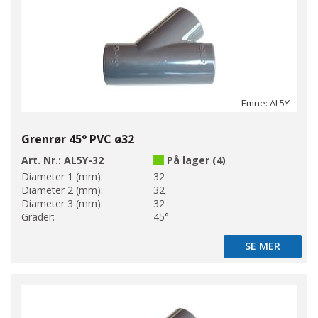
Emne: AL5Y
Grenrør 45° PVC ø32
Art. Nr.:
AL5Y-32
På lager (4)
Diameter 1 (mm):
32
Diameter 2 (mm):
32
Diameter 3 (mm):
32
Grader:
45°
SE MER
SE MER