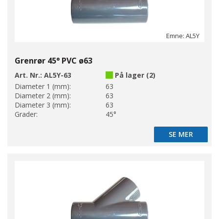
Emne: AL5Y
Grenrør 45° PVC ø63
Art. Nr.:
AL5Y-63
På lager (2)
Diameter 1 (mm):
63
Diameter 2 (mm):
63
Diameter 3 (mm):
63
Grader:
45°
SE MER
SE MER