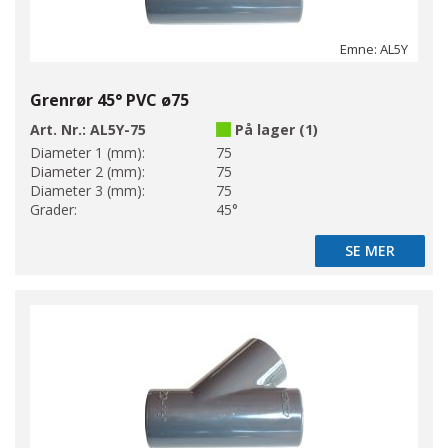
Emne: AL5Y
Grenrør 45° PVC ø75
Art. Nr.:
AL5Y-75
På lager (1)
Diameter 1 (mm):
75
Diameter 2 (mm):
75
Diameter 3 (mm):
75
Grader:
45°
SE MER
SE MER