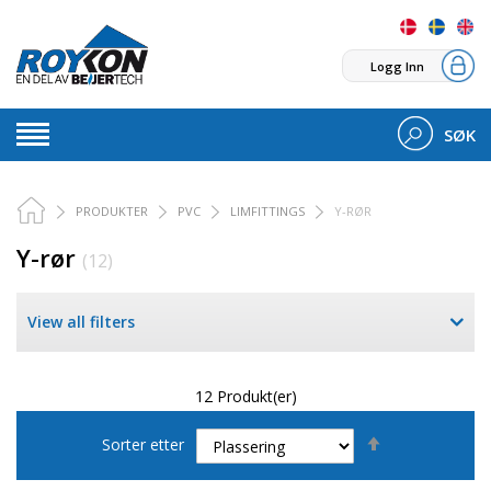
Logg Inn
SØK
PRODUKTER
PVC
LIMFITTINGS
Y-RØR
Y-rør
(12)
View all filters
12 Produkt(er)
Set
Sorter etter
Descending
Direction