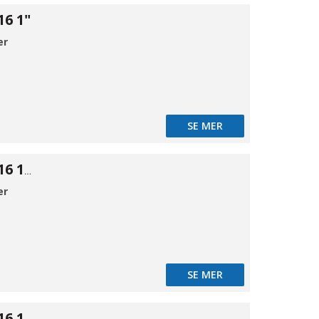
16 1"
er
SE MER
Firkant prop 316 11/4"
er
SE MER