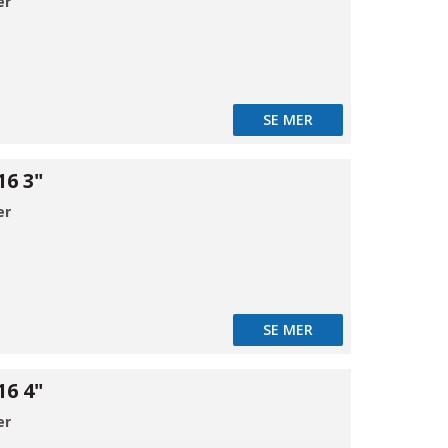
er
SE MER
16 3"
er
SE MER
16 4"
er