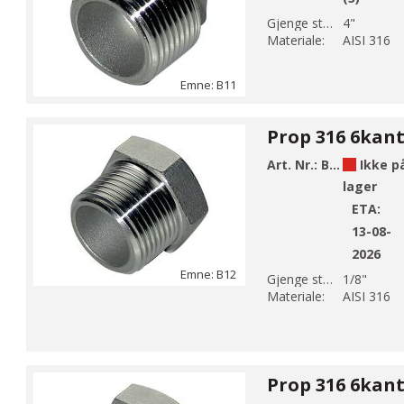
Gjenge str 1:
4"
Materiale:
AISI 316
Emne: B11
Art. Nr.:
B12-1
Ikke p
lager
ETA:
13-08-
2026
Emne: B12
Gjenge str 1:
1/8"
Materiale:
AISI 316