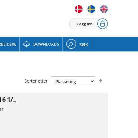
Logg Inn
BEIDERE
DOWNLOADS
SØK
Set
Sorter etter
Descending
Direction
Firkant prop 316 1/8"
er