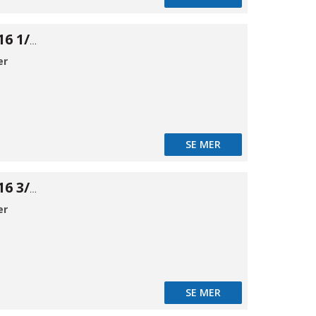
Firkant prop 316 1/2"
er
SE MER
Firkant prop 316 3/4"
er
SE MER