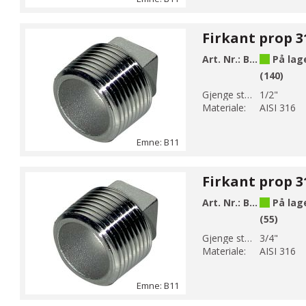
Art. Nr.:
B11-4
På lag
(140)
Gjenge str 1:
1/2"
Materiale:
AISI 316
Emne: B11
Art. Nr.:
B11-5
På lag
(55)
Gjenge str 1:
3/4"
Materiale:
AISI 316
Emne: B11