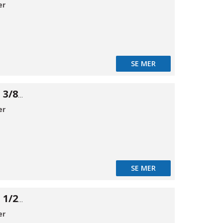
er
SE MER
Prop 316 6kant 3/8" BSPT
er
SE MER
Prop 316 6kant 1/2" BSPT
er