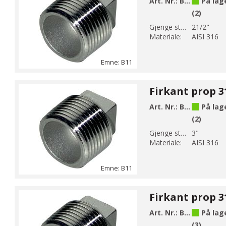
Art. Nr.:
B11-10
På lag
(2)
Gjenge str 1:
21/2"
Materiale:
AISI 316
Emne: B11
Firkant prop 3
Art. Nr.:
B11-11
På lag
(2)
Gjenge str 1:
3"
Materiale:
AISI 316
Emne: B11
Firkant prop 3
Art. Nr.:
B11-12
På lag
(3)