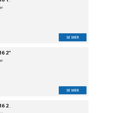
Firkant prop 316 11/2"
er
SE MER
16 2"
er
SE MER
Firkant prop 316 21/2"