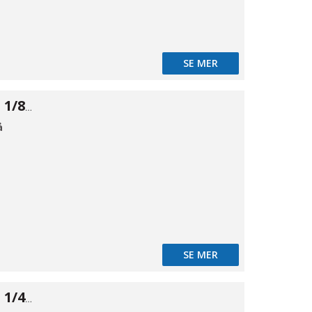
SE MER
Prop 316 6kant 1/8" BSPT
å
SE MER
Prop 316 6kant 1/4" BSPT