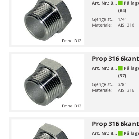
Art. Nr.:
B12-2
På lag
(64)
Gjenge str 1:
1/4"
Materiale:
AISI 316
Emne: B12
Art. Nr.:
B12-3
På lag
(37)
Gjenge str 1:
3/8"
Materiale:
AISI 316
Emne: B12
Art. Nr.:
B12-4
På lag