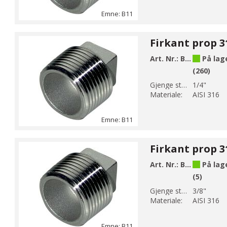
Emne: B11
Art. Nr.:
B11-2
På lag
(260)
Gjenge str 1:
1/4"
Materiale:
AISI 316
Emne: B11
Art. Nr.:
B11-3
På lag
(5)
Gjenge str 1:
3/8"
Materiale:
AISI 316
Emne: B11