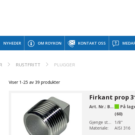
NYHEDER
OM ROYKON
KONTAKT OSS
MEDAR
R
RUSTFRITT
PLUGGER
Viser 1-25 av 39 produkter
Art. Nr.:
B11-1
På lag
(60)
Gjenge str 1:
1/8"
Materiale:
AISI 316