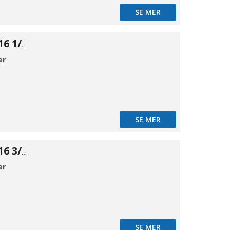
SE MER
Firkant prop 316 1/4"
er
SE MER
Firkant prop 316 3/8"
er
SE MER