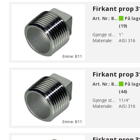
Firkant prop 3
Art. Nr.:
B11-6
På lag
(19)
Gjenge str 1:
1"
Materiale:
AISI 316
Emne: B11
Art. Nr.:
B11-7
På lag
(44)
Gjenge str 1:
11/4"
Materiale:
AISI 316
Emne: B11