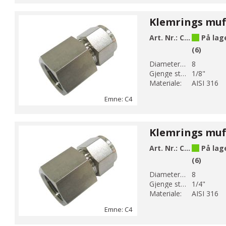
Art. Nr.:
C4-5
På lag
(6)
Diameter 1 (mm):
8
Gjenge str 1:
1/8"
Materiale:
AISI 316
Emne: C4
Art. Nr.:
C4-6
På lag
(6)
Diameter 1 (mm):
8
Gjenge str 1:
1/4"
Materiale:
AISI 316
Emne: C4