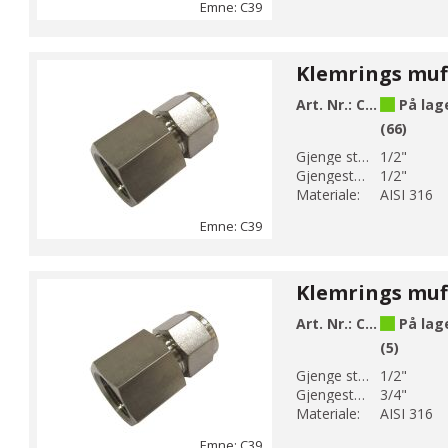
Emne: C39
Art. Nr.:
C39-14
På lag
(66)
Gjenge str 1:
1/2"
Gjengestørrelse 2:
1/2"
Materiale:
AISI 316
Emne: C39
Art. Nr.:
C39-14-1
På lag
(5)
Gjenge str 1:
1/2"
Gjengestørrelse 2:
3/4"
Materiale:
AISI 316
Emne: C39