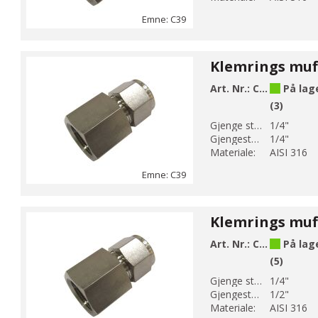
Emne: C39
Art. Nr.:
C39-6
På lag
(3)
Gjenge str 1:
1/4"
Gjengestørrelse 2:
1/4"
Materiale:
AISI 316
Emne: C39
Art. Nr.:
C39-8
På lag
(5)
Gjenge str 1:
1/4"
Gjengestørrelse 2:
1/2"
Materiale:
AISI 316