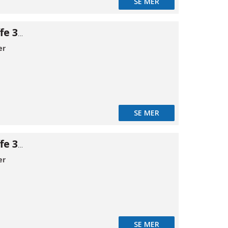
SE MER
Klemrings muffe 316 6×1/8"BSPP
er
SE MER
Klemrings muffe 316 6×1/4"BSPP
er
SE MER