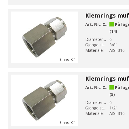
Art. Nr.:
C4-3
På lag
(14)
Diameter 1 (mm):
6
Gjenge str 1:
3/8"
Materiale:
AISI 316
Emne: C4
Art. Nr.:
C4-4
På lag
(5)
Diameter 1 (mm):
6
Gjenge str 1:
1/2"
Materiale:
AISI 316
Emne: C4