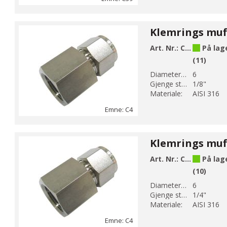
Art. Nr.:
C4-1
På lag
(11)
Diameter 1 (mm):
6
Gjenge str 1:
1/8"
Materiale:
AISI 316
Emne: C4
Art. Nr.:
C4-2
På lag
(10)
Diameter 1 (mm):
6
Gjenge str 1:
1/4"
Materiale:
AISI 316
Emne: C4