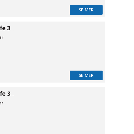
SE MER
Klemrings muffe 316 ø1/4×1/4"NPT
er
SE MER
Klemrings muffe 316 ø1/4×1/2"NPT
er