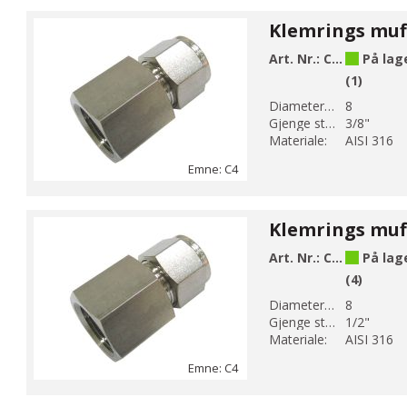
Art. Nr.:
C4-7
På lag
(1)
Diameter 1 (mm):
8
Gjenge str 1:
3/8"
Materiale:
AISI 316
Emne: C4
Art. Nr.:
C4-8
På lag
(4)
Diameter 1 (mm):
8
Gjenge str 1:
1/2"
Materiale:
AISI 316
Emne: C4