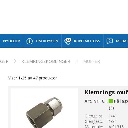
NYHEDER
OM ROYKON
KONTAKT OSS
MEDAR
NGER
KLEMRINGSKOBLINGER
MUFFER
Viser 1-25 av 47 produkter
Art. Nr.:
C39-5
På lag
(3)
Gjenge str 1:
1/4"
Gjengestørrelse 2:
1/8"
Materiale:
AISI 316