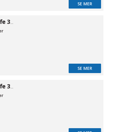
SE MER
Klemrings muffe 316 ø1/2×1/2"NPT
er
SE MER
Klemrings muffe 316 ø1/2×3/4"NPT
er