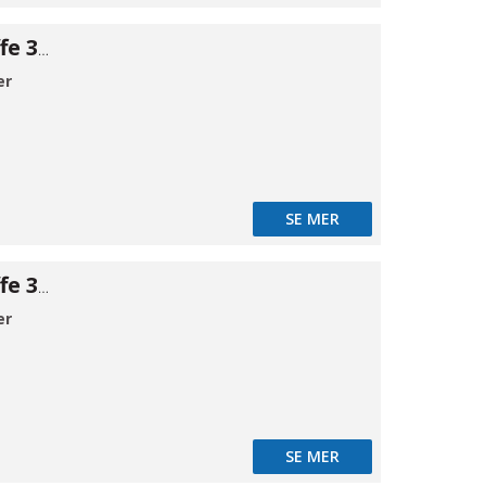
Klemrings muffe 316 8×1/8"BSPP
er
SE MER
Klemrings muffe 316 8×1/4"BSPP
er
SE MER