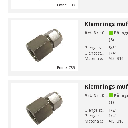
Emne: C39
Art. Nr.:
C39-9
På lag
(8)
Gjenge str 1:
3/8"
Gjengestørrelse 2:
1/4"
Materiale:
AISI 316
Emne: C39
Art. Nr.:
C39-12
På lag
(1)
Gjenge str 1:
1/2"
Gjengestørrelse 2:
1/4"
Materiale:
AISI 316