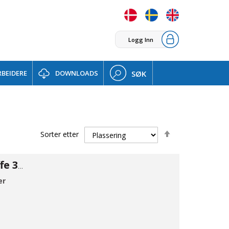
Logg Inn
BEIDERE
DOWNLOADS
SØK
Set
Sorter etter
Descending
Direction
Klemrings muffe 316 ø1/4×1/8"NPT
er