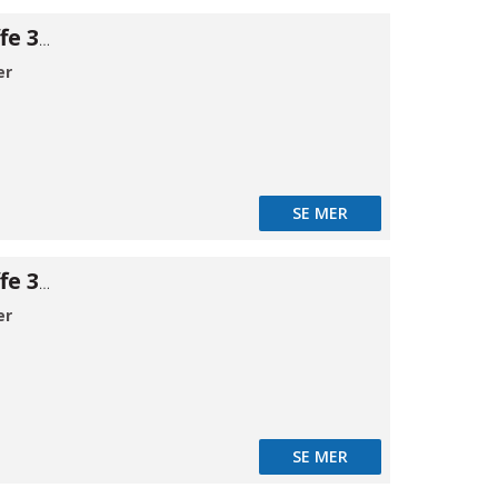
Klemrings muffe 316 8×3/8"BSPP
er
SE MER
Klemrings muffe 316 8×1/2"BSPP
er
SE MER