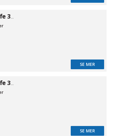
Klemrings muffe 316 6×3/8"BSPP
er
SE MER
Klemrings muffe 316 6×1/2"BSPP
er
SE MER