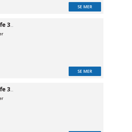
SE MER
Klemrings muffe 316 ø3/8×1/4"NPT
er
SE MER
Klemrings muffe 316 ø1/2×1/4"NPT
er