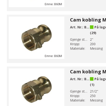
Emne: B60M
Art. Nr.:
B60-9M
På lag
(29)
Gjenge str 1:
2"
Kropp:
200
Materiale:
Messing
Emne: B60M
Art. Nr.:
B60-10M
På lag
(1)
Gjenge str 1:
21/2"
Kropp:
250
Materiale:
Messing