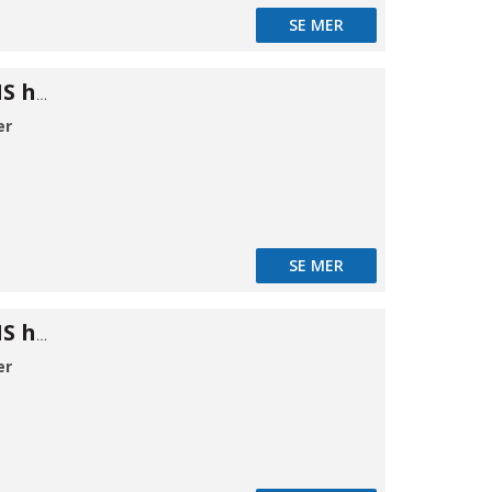
SE MER
Cam kobling MS han A 2"
er
SE MER
Cam kobling MS han A 21/2"
er