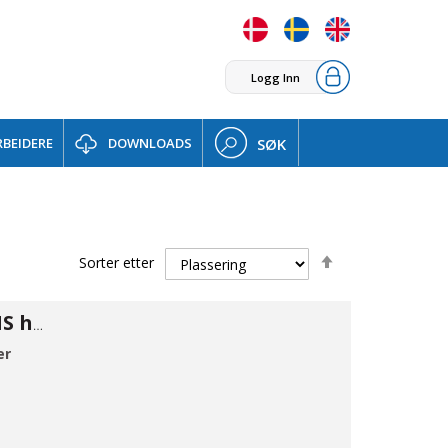
Logg Inn
BEIDERE
DOWNLOADS
SØK
Set
Sorter etter
Descending
Direction
Cam kobling MS han A 3/4"
er