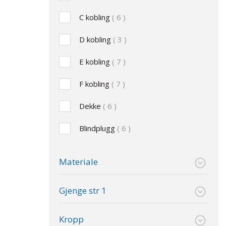
C kobling
6
D kobling
3
E kobling
7
F kobling
7
Dekke
6
Blindplugg
6
Materiale
Gjenge str 1
Kropp