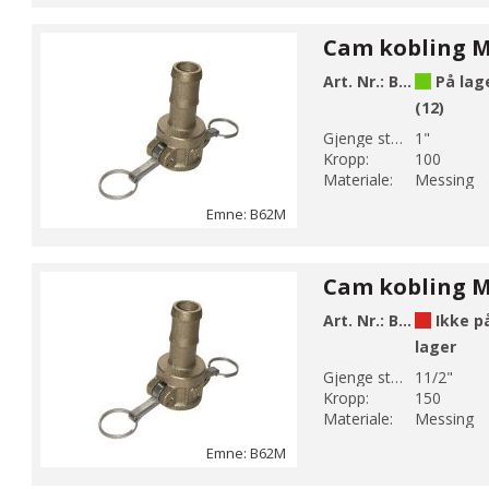
Art. Nr.:
B62-6M
På lag
(12)
Gjenge str 1:
1"
Kropp:
100
Materiale:
Messing
Emne: B62M
Art. Nr.:
B62-8M
Ikke p
lager
Gjenge str 1:
11/2"
Kropp:
150
Materiale:
Messing
Emne: B62M