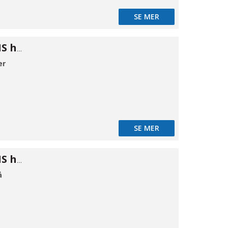
SE MER
Cam kobling MS han A 1"
er
SE MER
Cam kobling MS han A 11/2"
å