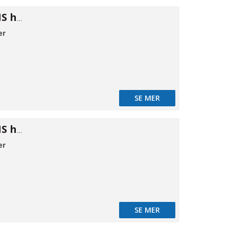
Cam kobling MS hun C 2"
er
SE MER
Cam kobling MS hun C 21/2"
er
SE MER