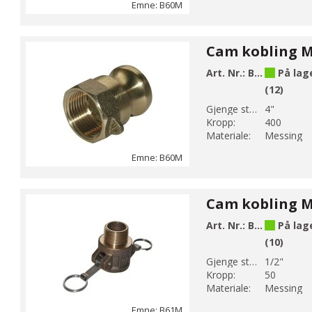
Emne: B60M
Art. Nr.:
B60-12M
På lag
(12)
Gjenge str 1:
4"
Kropp:
400
Materiale:
Messing
Emne: B60M
Art. Nr.:
B61-4M
På lag
(10)
Gjenge str 1:
1/2"
Kropp:
50
Materiale:
Messing
Emne: B61M