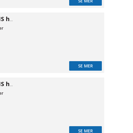
SE MER
Cam kobling MS hun B 1"
er
SE MER
Cam kobling MS hun B 2"
er
SE MER