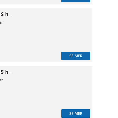
Cam kobling MS hun B 21/2"
er
SE MER
Cam kobling MS hun C 1/2"
er
SE MER