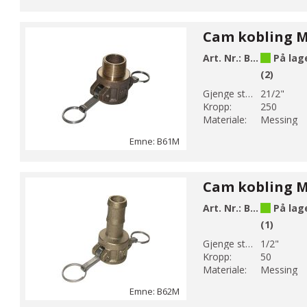
Art. Nr.:
B61-10M
På lag
(2)
Gjenge str 1:
21/2"
Kropp:
250
Materiale:
Messing
Emne: B61M
Art. Nr.:
B62-4M
På lag
(1)
Gjenge str 1:
1/2"
Kropp:
50
Materiale:
Messing
Emne: B62M