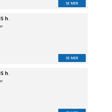
SE MER
Cam kobling MS han A 4"
er
SE MER
Cam kobling MS hun B 1/2"
er