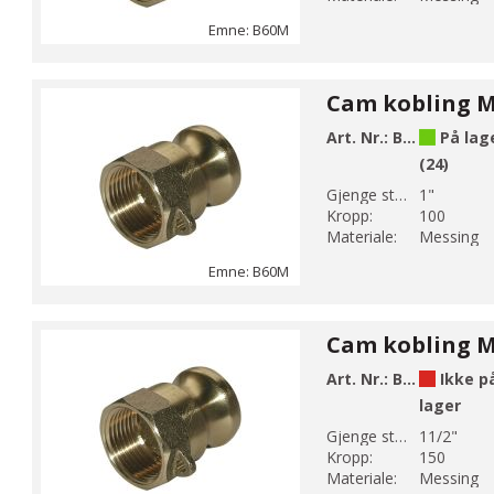
Emne: B60M
Art. Nr.:
B60-6M
På lag
(24)
Gjenge str 1:
1"
Kropp:
100
Materiale:
Messing
Emne: B60M
Art. Nr.:
B60-8M
Ikke p
lager
Gjenge str 1:
11/2"
Kropp:
150
Materiale:
Messing