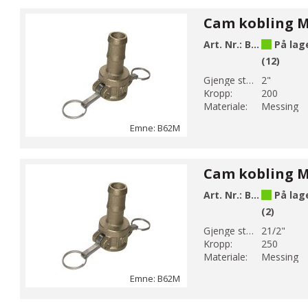
Art. Nr.:
B62-9M
På lag
(12)
Gjenge str 1:
2"
Kropp:
200
Materiale:
Messing
Emne: B62M
Art. Nr.:
B62-10M
På lag
(2)
Gjenge str 1:
21/2"
Kropp:
250
Materiale:
Messing
Emne: B62M