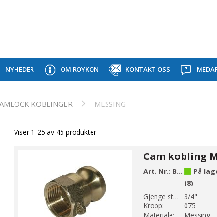
NYHEDER
OM ROYKON
KONTAKT OSS
MEDAR
AMLOCK KOBLINGER
MESSING
Viser 1-25 av 45 produkter
Art. Nr.:
B60-5M
På lag
(8)
Gjenge str 1:
3/4"
Kropp:
075
Materiale:
Messing