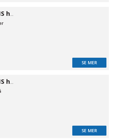
Cam kobling MS hun C 1"
er
SE MER
Cam kobling MS hun C 11/2"
å
SE MER