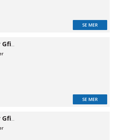
SE MER
Flangeadapter Gfix DN80-78/103
er
SE MER
Flangeadapter Gfix DN80/100-87/117
er