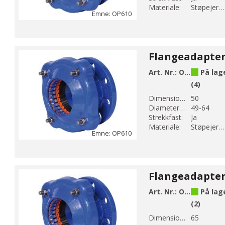
Materiale:
Støpejern EN-GJS-500-7
Emne: OP610
Art. Nr.:
OP610-64
På lag
(4)
Dimension DN 1:
50
Diameter 1 (mm):
49-64
Strekkfast:
Ja
Materiale:
Støpejern EN-GJS-500-7
Emne: OP610
Art. Nr.:
OP610-83
På lag
(2)
Dimension DN 1:
65