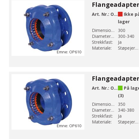
Art. Nr.:
OP610-340
Ikke p
lager
Dimension DN 1:
300
Diameter 1 (mm):
300-340
Strekkfast:
Ja
Materiale:
Støpejern EN-GJS-500-7
Emne: OP610
Art. Nr.:
OP610-380
På lag
(3)
Dimension DN 1:
350
Diameter 1 (mm):
340-380
Strekkfast:
Ja
Materiale:
Støpejern EN-GJS-500-7
Emne: OP610