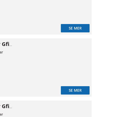
SE MER
Flangeadapter Gfix DN100-100/130
er
SE MER
Flangeadapter Gfix DN125-117/147
er