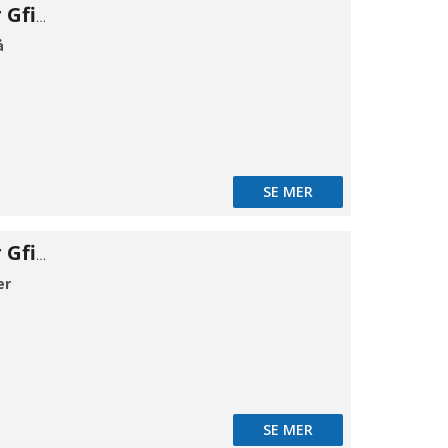
Flangeadapter Gfix DN300-300/340
å
SE MER
Flangeadapter Gfix DN350-340/380
er
SE MER