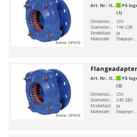
Art. Nr.:
OP610-228
På lag
(1)
Dimension DN 1:
200
Diameter 1 (mm):
198-228
Strekkfast:
Ja
Materiale:
Støpejern EN-GJS-500-7
Emne: OP610
Art. Nr.:
OP610-285
På lag
(2)
Dimension DN 1:
250
Diameter 1 (mm):
245-285
Strekkfast:
Ja
Materiale:
Støpejern EN-GJS-500-7
Emne: OP610