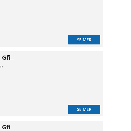
SE MER
Flangeadapter Gfix DN150-152/182
er
SE MER
Flangeadapter Gfix DN200-198/228