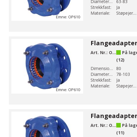
Diameter 1 (mm):
63-83
Strekkfast:
Ja
Materiale:
Støpejern EN-GJS-500-7
Emne: OP610
Art. Nr.:
OP610-103
På lag
(12)
Dimension DN 1:
80
Diameter 1 (mm):
78-103
Strekkfast:
Ja
Materiale:
Støpejern EN-GJS-500-7
Emne: OP610
Art. Nr.:
OP610-117
På lag
(11)