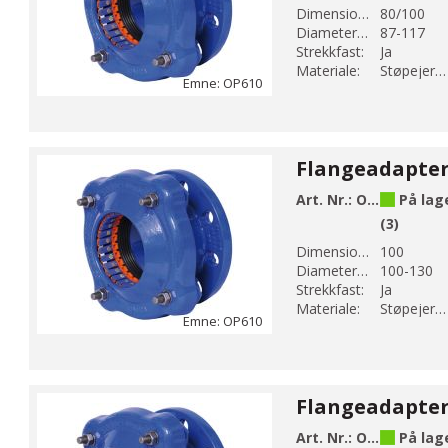
Dimension DN 1:
80/100
Diameter 1 (mm):
87-117
Strekkfast:
Ja
Materiale:
Støpejern EN-GJS-500-7
Emne: OP610
Art. Nr.:
OP610-130
På lag
(3)
Dimension DN 1:
100
Diameter 1 (mm):
100-130
Strekkfast:
Ja
Materiale:
Støpejern EN-GJS-500-7
Emne: OP610
Art. Nr.:
OP610-147
På lag