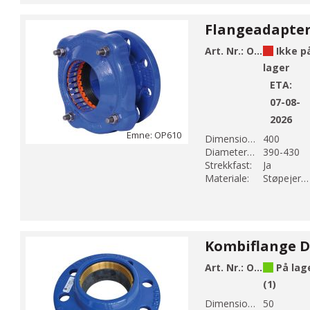
Art. Nr.:
OP610-430
Ikke p
lager
ETA:
07-08-
2026
Emne: OP610
Dimension DN 1:
400
Diameter 1 (mm):
390-430
Strekkfast:
Ja
Materiale:
Støpejern EN-GJS-500-7
Art. Nr.:
OP620-63
På lag
(1)
Dimension DN 1:
50