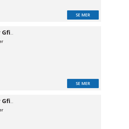
SE MER
Flangeadapter Gfix DN50-49/64
er
SE MER
Flangeadapter Gfix DN65-63/83
er