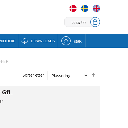
Logg Inn
BEIDERE
DOWNLOADS
SØK
FFER
Set
Sorter etter
Descending
Direction
Flangeadapter Gfix DN50-39/52
er