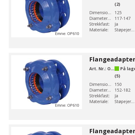
(2)
Dimension DN 1:
125
Diameter 1 (mm):
117-147
Strekkfast:
Ja
Materiale:
Støpejern EN-GJS-500-7
Emne: OP610
Art. Nr.:
OP610-182
På lag
(5)
Dimension DN 1:
150
Diameter 1 (mm):
152-182
Strekkfast:
Ja
Materiale:
Støpejern EN-GJS-500-7
Emne: OP610