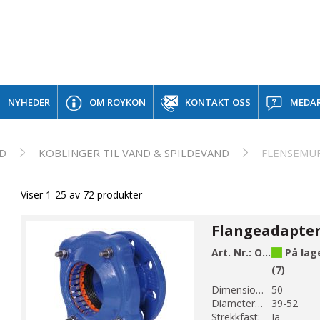
NYHEDER
OM ROYKON
KONTAKT OSS
MEDAR
ND
KOBLINGER TIL VAND & SPILDEVAND
FLENSEMU
Viser 1-25 av 72 produkter
Art. Nr.:
OP610-52
På lag
(7)
Dimension DN 1:
50
Diameter 1 (mm):
39-52
Strekkfast:
Ja