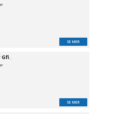
er
SE MER
Flangeadapter Gfix DN250-245/285
er
SE MER