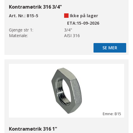
Kontramøtrik 316 3/4"
Art. Nr.:
B15-5
Ikke på lager
ETA:
15-09-2026
Gjenge str 1:
3/4"
Materiale:
AISI 316
SE MER
SE MER
Emne: B15
Kontramøtrik 316 1"