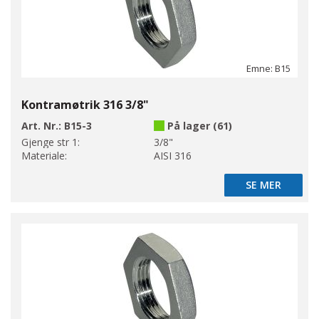
Emne: B15
Kontramøtrik 316 3/8"
Art. Nr.:
B15-3
På lager (61)
Gjenge str 1:
3/8"
Materiale:
AISI 316
SE MER
SE MER