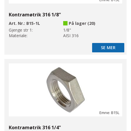
Kontramøtrik 316 1/8"
Art. Nr.:
B15-1L
På lager (20)
Gjenge str 1:
1/8"
Materiale:
AISI 316
SE MER
SE MER
Emne: B15L
Kontramøtrik 316 1/4"