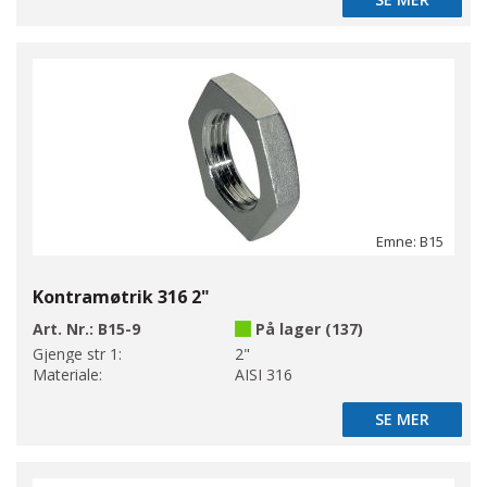
SE MER
Emne: B15
Kontramøtrik 316 2"
Art. Nr.:
B15-9
På lager (137)
Gjenge str 1:
2"
Materiale:
AISI 316
SE MER
SE MER