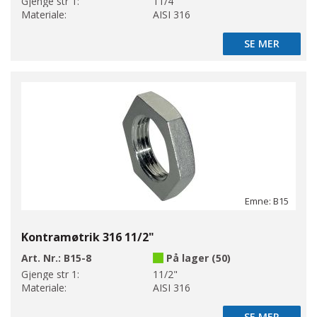
Gjenge str 1:
11/4"
Materiale:
AISI 316
SE MER
SE MER
Emne: B15
Kontramøtrik 316 11/2"
Art. Nr.:
B15-8
På lager (50)
Gjenge str 1:
11/2"
Materiale:
AISI 316
SE MER