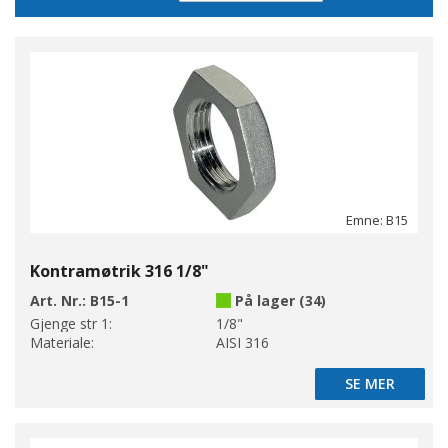
Direction
Emne: B15
Kontramøtrik 316 1/8"
Art. Nr.:
B15-1
På lager (34)
Gjenge str 1:
1/8"
Materiale:
AISI 316
SE MER
SE MER