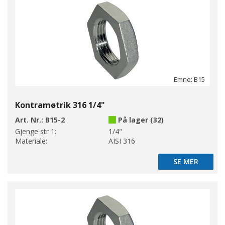
Emne: B15
Kontramøtrik 316 1/4"
Art. Nr.:
B15-2
På lager (32)
Gjenge str 1:
1/4"
Materiale:
AISI 316
SE MER
SE MER