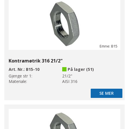
Emne: B15
Kontramøtrik 316 21/2"
Art. Nr.:
B15-10
På lager (51)
Gjenge str 1:
21/2"
Materiale:
AISI 316
SE MER
SE MER