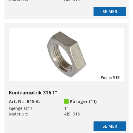
SE MER
SE MER
Emne: B15L
Kontramøtrik 316 1"
Art. Nr.:
B15-6L
På lager (11)
Gjenge str 1:
1"
Materiale:
AISI 316
SE MER
SE MER