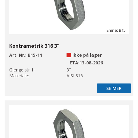
Emne: B15
Kontramøtrik 316 3"
Art. Nr.:
B15-11
Ikke på lager
ETA:
13-08-2026
Gjenge str 1:
3"
Materiale:
AISI 316
SE MER
SE MER