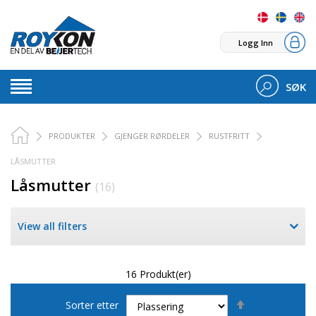
Logg Inn
SØK
PRODUKTER
GJENGER RØRDELER
RUSTFRITT
LÅSMUTTER
Låsmutter
(16)
View all filters
16 Produkt(er)
Set
Sorter etter
Descending