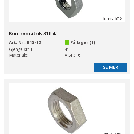
Emne: B15
Kontramøtrik 316 4"
Art. Nr.:
B15-12
På lager (1)
Gjenge str 1:
4"
Materiale:
AISI 316
SE MER
SE MER
Emne: B15L