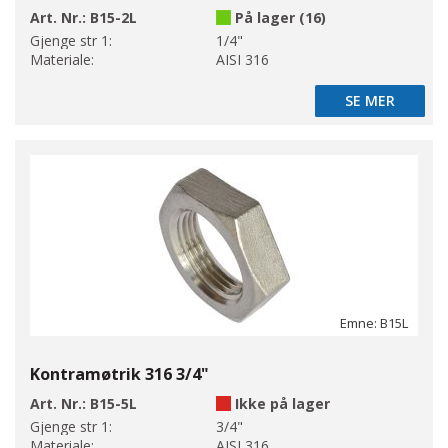
Art. Nr.:
B15-2L
På lager (16)
Gjenge str 1:
1/4"
Materiale:
AISI 316
SE MER
SE MER
Emne: B15L
Kontramøtrik 316 3/4"
Art. Nr.:
B15-5L
Ikke på lager
Gjenge str 1:
3/4"
Materiale:
AISI 316