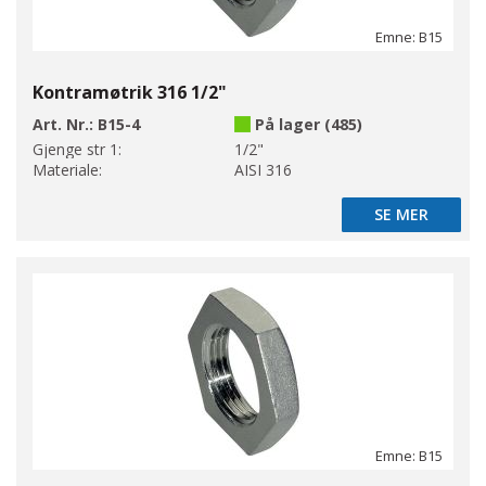
Emne: B15
Kontramøtrik 316 1/2"
Art. Nr.:
B15-4
På lager (485)
Gjenge str 1:
1/2"
Materiale:
AISI 316
SE MER
SE MER
Emne: B15