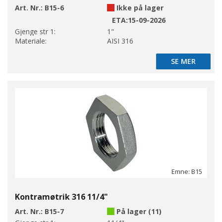
Art. Nr.:
B15-6
Ikke på lager
ETA:
15-09-2026
Gjenge str 1:
1"
Materiale:
AISI 316
SE MER
SE MER
Emne: B15
Kontramøtrik 316 11/4"
Art. Nr.:
B15-7
På lager (11)