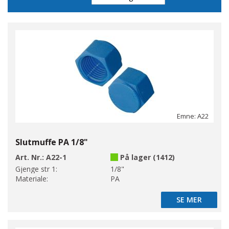
Direction
Emne: A22
Slutmuffe PA 1/8"
Art. Nr.:
A22-1
På lager (1412)
Gjenge str 1:
1/8"
Materiale:
PA
SE MER
SE MER