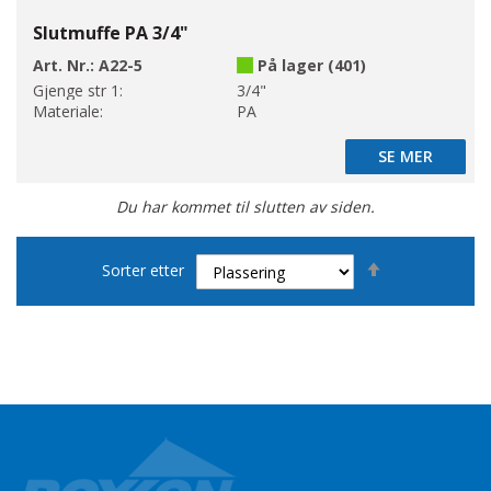
Slutmuffe PA 3/4"
Art. Nr.:
A22-5
På lager (401)
Gjenge str 1:
3/4"
Materiale:
PA
SE MER
SE MER
Du har kommet til slutten av siden.
Set
Sorter etter
Descending
Direction