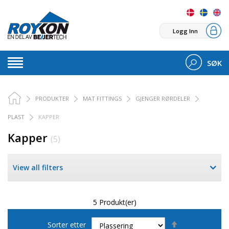
Logg Inn
SØK
PRODUKTER
MAT FITTINGS
GJENGER RØRDELER
PLAST
KAPPER
Kapper
(5)
View all filters
5 Produkt(er)
Set
Sorter etter
Descending