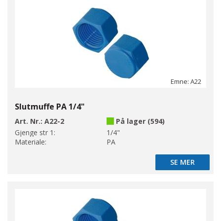
Emne: A22
Slutmuffe PA 1/4"
Art. Nr.:
A22-2
På lager (594)
Gjenge str 1:
1/4"
Materiale:
PA
SE MER
SE MER