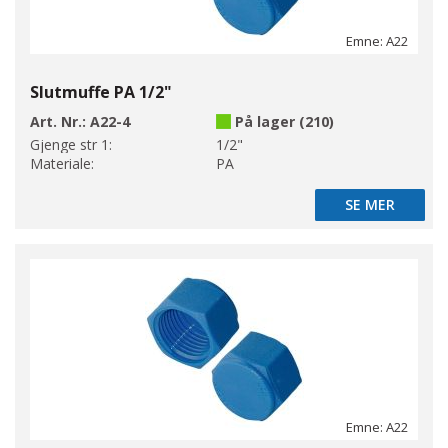
Emne: A22
Slutmuffe PA 1/2"
Art. Nr.:
A22-4
På lager (210)
Gjenge str 1:
1/2"
Materiale:
PA
SE MER
SE MER
Emne: A22