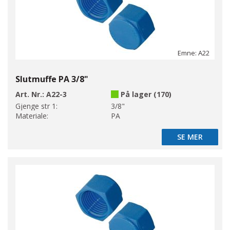
Emne: A22
Slutmuffe PA 3/8"
Art. Nr.:
A22-3
På lager (170)
Gjenge str 1:
3/8"
Materiale:
PA
SE MER
SE MER