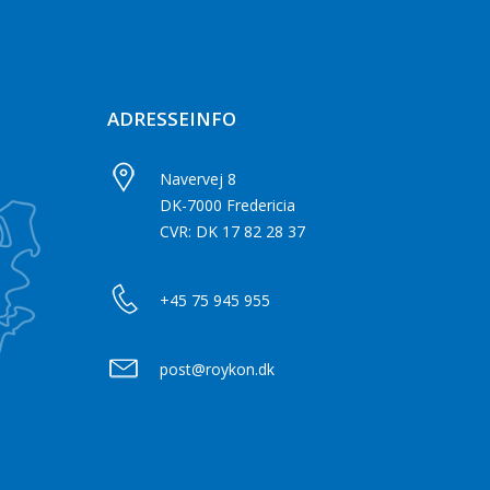
ADRESSEINFO
Navervej 8
DK-7000 Fredericia
CVR: DK 17 82 28 37
+45 75 945 955
post@roykon.dk