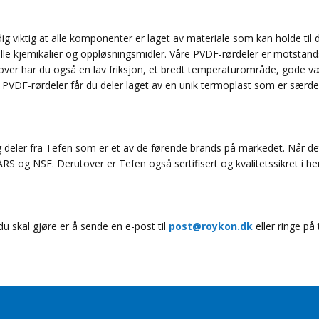
ig viktig at alle komponenter er laget av materiale som kan holde til d
lle kjemikalier og oppløsningsmidler. Våre PVDF-rørdeler er motstand
ver har du også en lav friksjon, et bredt temperaturområde, gode vær
 PVDF-rørdeler får du deler laget av en unik termoplast som er særdele
lig deler fra Tefen som er et av de førende brands på markedet. Når de
WARS og NSF. Derutover er Tefen også sertifisert og kvalitetssikret i h
 du skal gjøre er å sende en e-post til
post@roykon.dk
eller ringe på