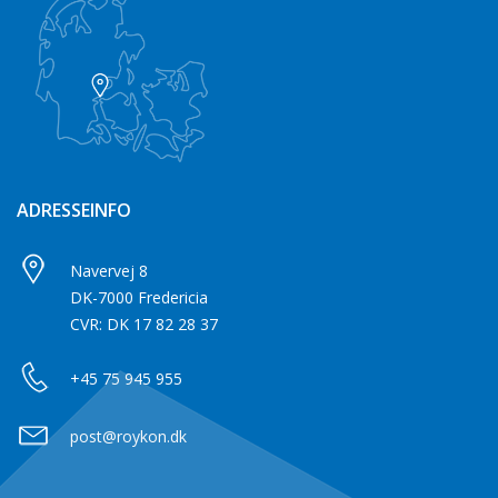
ADRESSEINFO
Navervej 8
DK-7000 Fredericia
CVR: DK 17 82 28 37
+45 75 945 955
post@roykon.dk