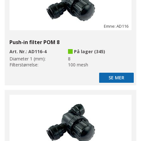
Emne: AD116
Push-in filter POM 8
Art. Nr.:
AD116-4
På lager (345)
Diameter 1 (mm):
8
Filterstørrelse:
100 mesh
SE MER
SE MER