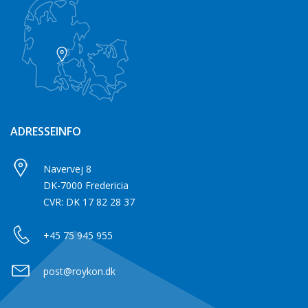
ADRESSEINFO
Navervej 8
DK-7000 Fredericia
CVR: DK 17 82 28 37
+45 75 945 955
post@roykon.dk