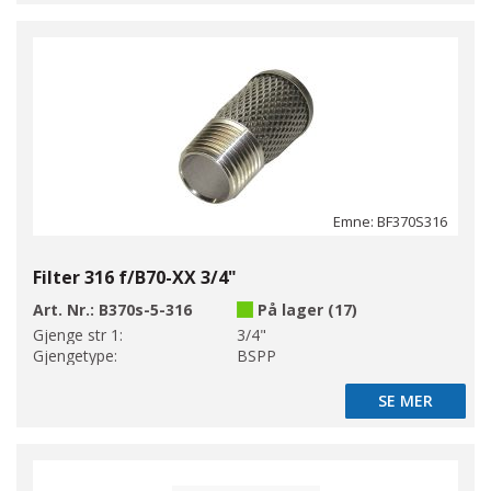
Emne: BF370S316
Filter 316 f/B70-XX 3/4"
Art. Nr.:
B370s-5-316
På lager (17)
Gjenge str 1:
3/4"
Gjengetype:
BSPP
SE MER
SE MER