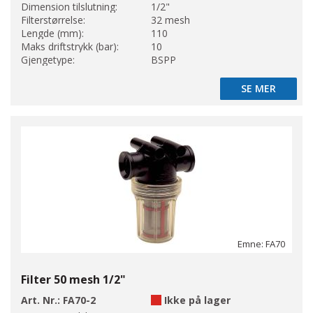
Dimension tilslutning:
1/2"
Filterstørrelse:
32 mesh
Lengde (mm):
110
Maks driftstrykk (bar):
10
Gjengetype:
BSPP
SE MER
SE MER
Emne: FA70
Filter 50 mesh 1/2"
Art. Nr.:
FA70-2
Ikke på lager