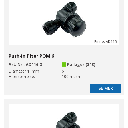
Emne: AD116
Push-in filter POM 6
Art. Nr.:
AD116-3
På lager (313)
Diameter 1 (mm):
6
Filterstørrelse:
100 mesh
SE MER
SE MER