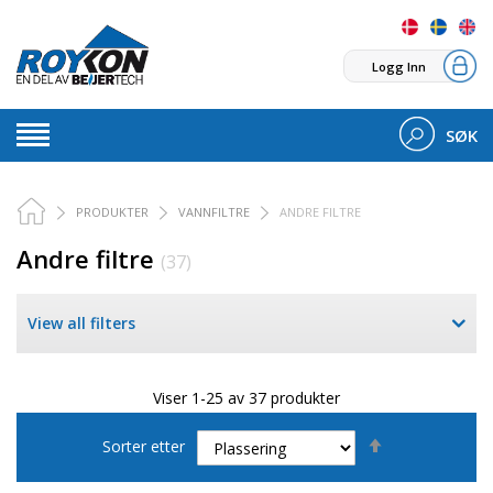
Logg Inn
SØK
PRODUKTER
VANNFILTRE
ANDRE FILTRE
Andre filtre
(37)
View all filters
Viser 1-25 av 37 produkter
Set
Sorter etter
Descending
Direction