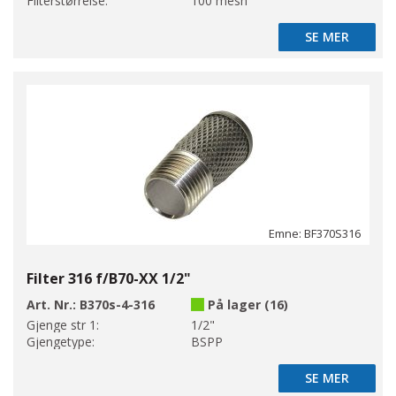
Filterstørrelse:
100 mesh
SE MER
SE MER
Emne: BF370S316
Filter 316 f/B70-XX 1/2"
Art. Nr.:
B370s-4-316
På lager (16)
Gjenge str 1:
1/2"
Gjengetype:
BSPP
SE MER
SE MER