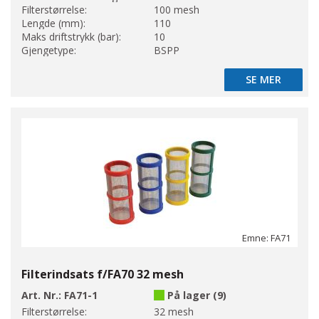
Filterstørrelse:
100 mesh
Lengde (mm):
110
Maks driftstrykk (bar):
10
Gjengetype:
BSPP
SE MER
SE MER
Emne: FA71
Filterindsats f/FA70 32 mesh
Art. Nr.:
FA71-1
På lager (9)
Filterstørrelse:
32 mesh