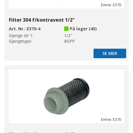
Emne: E370
Filter 304 f/kontravent 1/2"
Art. Nr.:
E370-4
På lager (45)
Gjenge str 1:
1/2"
Gjengetype:
BSPP
SE MER
SE MER
Emne: E370