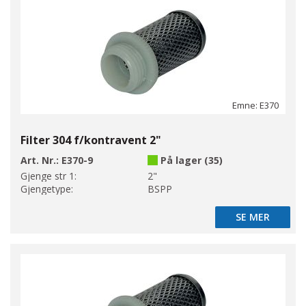
Emne: E370
Filter 304 f/kontravent 2"
Art. Nr.:
E370-9
På lager (35)
Gjenge str 1:
2"
Gjengetype:
BSPP
SE MER
SE MER