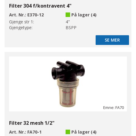
Filter 304 f/kontravent 4"
Art. Nr.:
E370-12
På lager (4)
Gjenge str 1:
4"
Gjengetype:
BSPP
SE MER
SE MER
Emne: FA70
Filter 32 mesh 1/2"
Art. Nr.:
FA70-1
På lager (4)