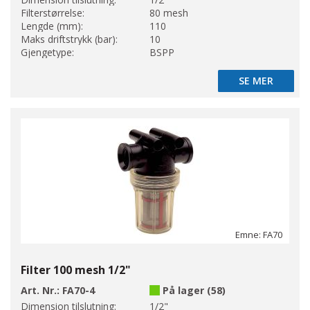
Filterstørrelse:
80 mesh
Lengde (mm):
110
Maks driftstrykk (bar):
10
Gjengetype:
BSPP
SE MER
SE MER
Emne: FA70
Filter 100 mesh 1/2"
Art. Nr.:
FA70-4
På lager (58)
Dimension tilslutning:
1/2"