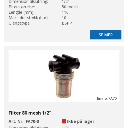
Dimension tilslutning:
1/2"
Filterstørrelse:
50 mesh
Lengde (mm):
110
Maks driftstrykk (bar):
10
Gjengetype:
BSPP
SE MER
SE MER
Emne: FA70
Filter 80 mesh 1/2"
Art. Nr.:
FA70-3
Ikke på lager
Dimension tilslutning:
1/2"