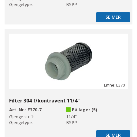
Gjengetype:
BSPP
SE MER
SE MER
Emne: E370
Filter 304 f/kontravent 11/4"
Art. Nr.:
E370-7
På lager (5)
Gjenge str 1:
11/4"
Gjengetype:
BSPP
SE MER
SE MER