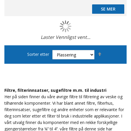
SE MER
SE MER
Laster Vennligst vent...
Page
Set
Sorter etter
Descending
Direction
Filtre, filterinnsatser, sugefiltre m.m. til industri
Her på siden finner du våre øvrige filtre til filtrering av veske og
tilhørende komponenter. Vi har blant annet filtre, filterhus,
filterinnsatser, sugefiltre og andre enheter som er relevante for
deg som leter etter et filter til bruk i industrielle applikasjoner. I
vårt utvalg finner du komponenter med en rekke forskjellige
gjengerstørrelser fra ¼’’ til 4’’. våre filtre på denne side har