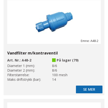
Emne: A48-2
Vandfilter m/kontraventil
Art. Nr.:
A48-2
På lager (79)
Diameter 1 (mm):
8/6
Diameter 2 (mm):
8/6
Filterstørrelse:
100 mesh
Maks driftstrykk (bar):
14
SE MER
SE MER