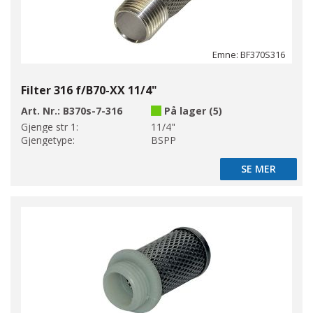
Emne: BF370S316
Filter 316 f/B70-XX 11/4"
Art. Nr.:
B370s-7-316
På lager (5)
Gjenge str 1:
11/4"
Gjengetype:
BSPP
SE MER
SE MER