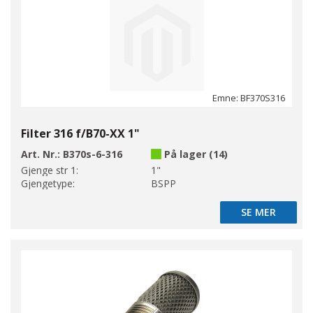
Emne: BF370S316
Filter 316 f/B70-XX 1"
Art. Nr.:
B370s-6-316
På lager (14)
Gjenge str 1:
1"
Gjengetype:
BSPP
SE MER
SE MER