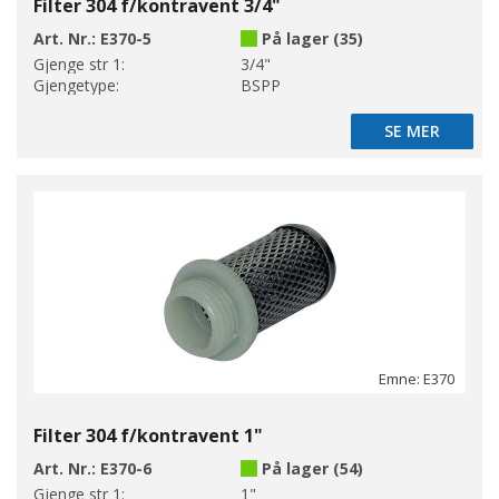
Filter 304 f/kontravent 3/4"
Art. Nr.:
E370-5
På lager (35)
Gjenge str 1:
3/4"
Gjengetype:
BSPP
SE MER
SE MER
Emne: E370
Filter 304 f/kontravent 1"
Art. Nr.:
E370-6
På lager (54)
Gjenge str 1:
1"