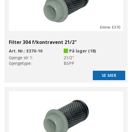
Emne: E370
Filter 304 f/kontravent 21/2"
Art. Nr.:
E370-10
På lager (18)
Gjenge str 1:
21/2"
Gjengetype:
BSPP
SE MER
SE MER