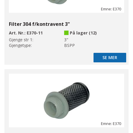
Emne: E370
Filter 304 f/kontravent 3"
Art. Nr.:
E370-11
På lager (12)
Gjenge str 1:
3"
Gjengetype:
BSPP
SE MER
SE MER
Emne: E370