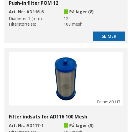
Push-in filter POM 12
Art. Nr.:
AD116-6
På lager (8)
Diameter 1 (mm):
12
Filterstørrelse:
100 mesh
SE MER
SE MER
Emne: AD117
Filter indsats for AD116 100 Mesh
Art. Nr.:
AD117-1
På lager (9)