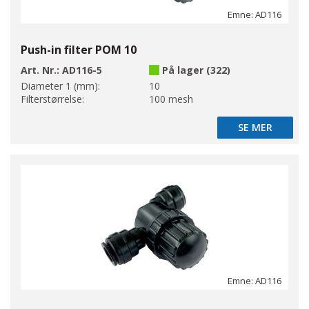
Emne: AD116
Push-in filter POM 10
Art. Nr.:
AD116-5
På lager (322)
Diameter 1 (mm):
10
Filterstørrelse:
100 mesh
SE MER
SE MER
Emne: AD116