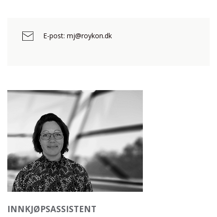
E-post: mj@roykon.dk
INNKJØPSASSISTENT