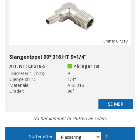
Emne: CP218
Slangenippel 90° 316 HT 9×1/4"
Art. Nr.:
CP218-5
På lager (8)
Diameter 1 (mm):
9
Gjenge str 1:
1/4"
Materiale:
AISI 316
Grader:
90°
SE MER
SE MER
Du har kommet til slutten av siden.
Set
Sorter etter
Descending