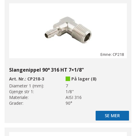
Emne: CP218
Slangenippel 90° 316 HT 7×1/8"
Art. Nr.:
CP218-3
På lager (8)
Diameter 1 (mm):
7
Gjenge str 1:
1/8"
Materiale:
AISI 316
Grader:
90°
SE MER
SE MER