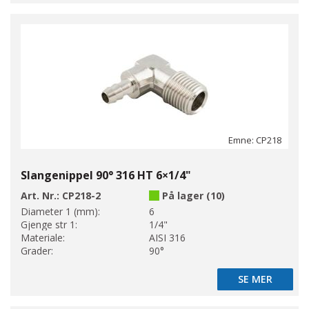
Emne: CP218
Slangenippel 90° 316 HT 6×1/4"
Art. Nr.:
CP218-2
På lager (10)
Diameter 1 (mm):
6
Gjenge str 1:
1/4"
Materiale:
AISI 316
Grader:
90°
SE MER
SE MER