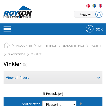
Logg Inn
SØK
PRODUKTER
MAT FITTINGS
SLANGEFITTINGS
RUSTFRI
SLANGESPISS
VINKLER
Vinkler
(5)
View all filters
5 Produkt(er)
Set
Sorter etter
Descending