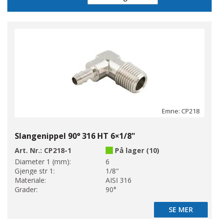
Direction
Emne: CP218
Slangenippel 90° 316 HT 6×1/8"
Art. Nr.:
CP218-1
På lager (10)
Diameter 1 (mm):
6
Gjenge str 1:
1/8"
Materiale:
AISI 316
Grader:
90°
SE MER
SE MER