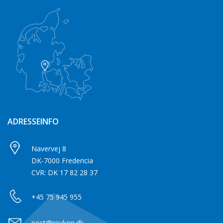
ADRESSEINFO
Navervej 8
DK-7000 Fredericia
CVR: DK 17 82 28 37
+45 75 945 955
post@roykon.dk