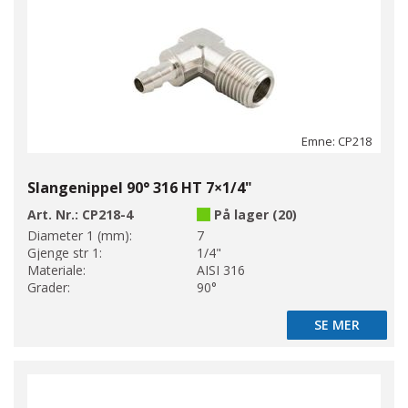
Emne: CP218
Slangenippel 90° 316 HT 7×1/4"
Art. Nr.:
CP218-4
På lager (20)
Diameter 1 (mm):
7
Gjenge str 1:
1/4"
Materiale:
AISI 316
Grader:
90°
SE MER
SE MER