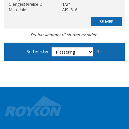
Gjengestørrelse 2:
1/2"
Materiale:
AISI 316
SE MER
SE MER
Du har kommet til slutten av siden.
Set
Sorter etter
Descending
Direction