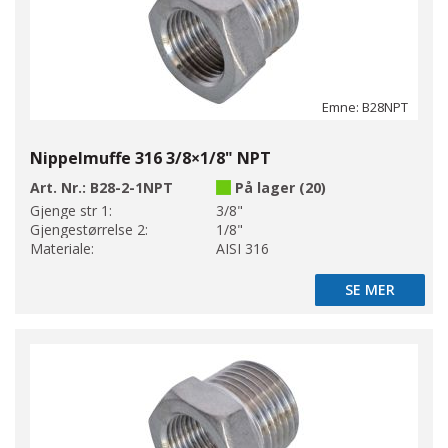
Emne: B28NPT
Nippelmuffe 316 3/8×1/8" NPT
Art. Nr.:
B28-2-1NPT
På lager (20)
Gjenge str 1:
3/8"
Gjengestørrelse 2:
1/8"
Materiale:
AISI 316
SE MER
SE MER