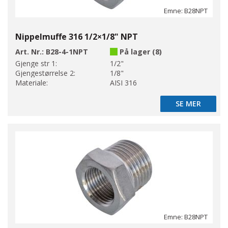
Emne: B28NPT
Nippelmuffe 316 1/2×1/8" NPT
Art. Nr.:
B28-4-1NPT
På lager (8)
Gjenge str 1:
1/2"
Gjengestørrelse 2:
1/8"
Materiale:
AISI 316
SE MER
SE MER
Emne: B28NPT