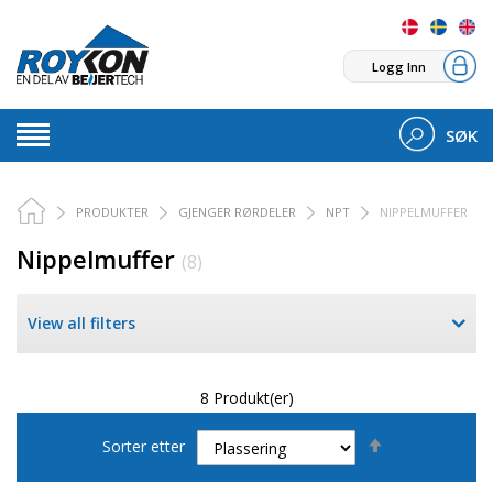
Logg Inn
SØK
PRODUKTER
GJENGER RØRDELER
NPT
NIPPELMUFFER
Nippelmuffer
(8)
View all filters
8 Produkt(er)
Set
Sorter etter
Descending
Direction