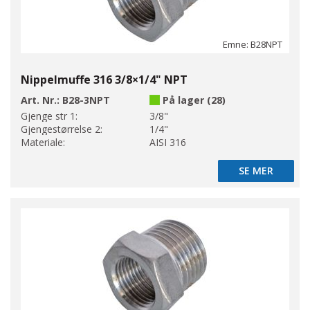
Emne: B28NPT
Nippelmuffe 316 3/8×1/4" NPT
Art. Nr.:
B28-3NPT
På lager (28)
Gjenge str 1:
3/8"
Gjengestørrelse 2:
1/4"
Materiale:
AISI 316
SE MER
SE MER