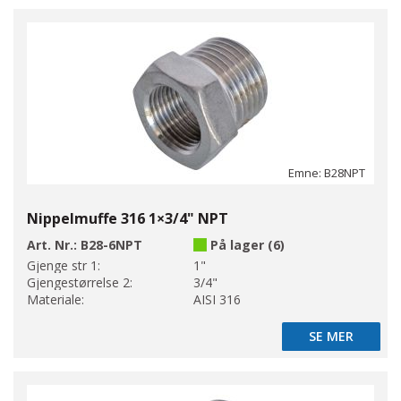
Emne: B28NPT
Nippelmuffe 316 1×3/4" NPT
Art. Nr.:
B28-6NPT
På lager (6)
Gjenge str 1:
1"
Gjengestørrelse 2:
3/4"
Materiale:
AISI 316
SE MER
SE MER