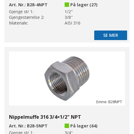
Art. Nr.:
B28-4NPT
På lager (27)
Gjenge str 1:
1/2"
Gjengestørrelse 2:
3/8"
Materiale:
AISI 316
SE MER
SE MER
Emne: B28NPT
Nippelmuffe 316 3/4×1/2" NPT
Art. Nr.:
B28-5NPT
På lager (64)
Gjenge str 1:
3/4"