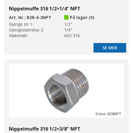
Nippelmuffe 316 1/2×1/4" NPT
Art. Nr.:
B28-4-2NPT
På lager (5)
Gjenge str 1:
1/2"
Gjengestørrelse 2:
1/4"
Materiale:
AISI 316
SE MER
SE MER
Emne: B28NPT
Nippelmuffe 316 1/2×3/8" NPT