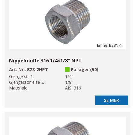
Emne: B28NPT
Nippelmuffe 316 1/4×1/8" NPT
Art. Nr.:
B28-2NPT
På lager (50)
Gjenge str 1:
1/4"
Gjengestørrelse 2:
1/8"
Materiale:
AISI 316
SE MER
SE MER