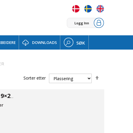
Logg Inn
BEIDERE
DOWNLOADS
SØK
ER
Set
Sorter etter
Descending
Direction
ISO Red. 316 26,9×21,3*2
er