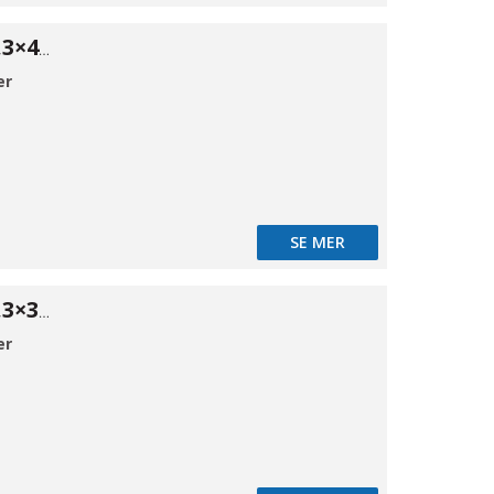
ISO Red. 316 60,3×42,4*2
er
SE MER
ISO Red. 316 60,3×33,7*2
er