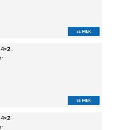
SE MER
ISO Red. 316 42,4×26,9*2
er
SE MER
ISO Red. 316 42,4×21,3*2
er