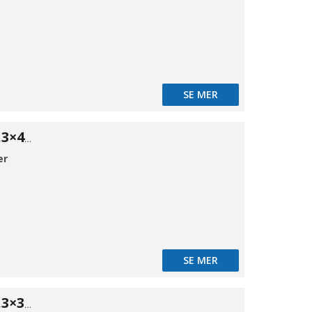
SE MER
ISO Red. 316 48,3×42,4*2
er
SE MER
ISO Red. 316 48,3×33,7*2