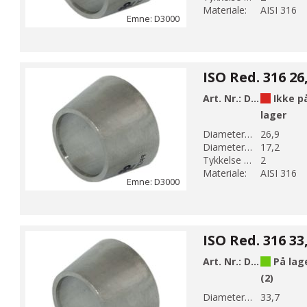
Materiale:
AISI 316
Emne: D3000
Art. Nr.:
D3002
Ikke p
lager
Diameter 1 (mm):
26,9
Diameter 2 (mm):
17,2
Tykkelse (mm):
2
Materiale:
AISI 316
Emne: D3000
Art. Nr.:
D3003
På lag
(2)
Diameter 1 (mm):
33,7