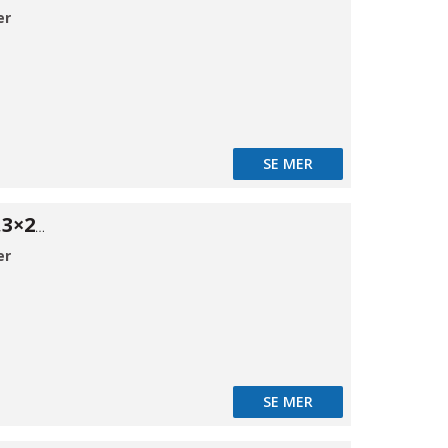
er
SE MER
ISO Red. 316 48,3×26,9*2
er
SE MER