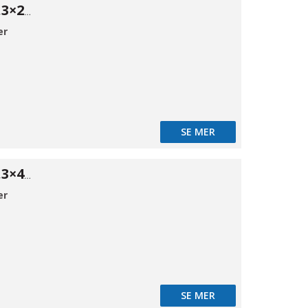
ISO Red. 316 48,3×21,3*2
er
SE MER
ISO Red. 316 60,3×48,3*2
er
SE MER