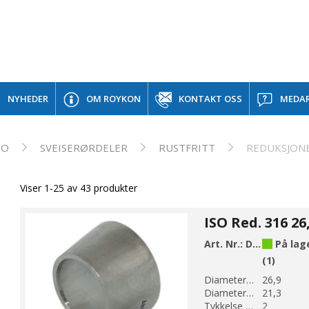
NYHEDER
OM ROYKON
KONTAKT OSS
MEDAR
NO
SVEISERØRDELER
RUSTFRITT
REDUKSJON
Viser 1-25 av 43 produkter
Art. Nr.:
D3001
På lag
(1)
Diameter 1 (mm):
26,9
Diameter 2 (mm):
21,3
Tykkelse (mm):
2