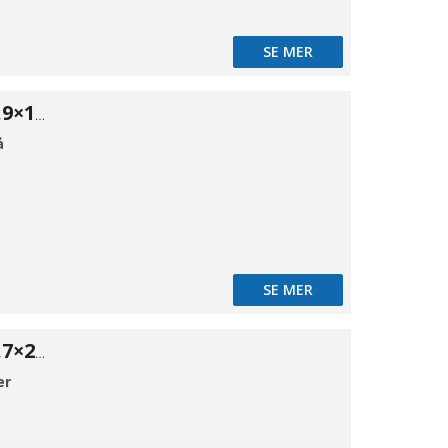
SE MER
ISO Red. 316 26,9×17,2*2
å
SE MER
ISO Red. 316 33,7×26,9*2
er