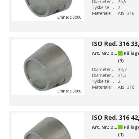
Diameter 2 (mm):
26,9
Tykkelse (mm):
2
Materiale:
AISI 316
Emne: D3000
Art. Nr.:
D3004
På lag
(3)
Diameter 1 (mm):
33,7
Diameter 2 (mm):
21,3
Tykkelse (mm):
2
Materiale:
AISI 316
Emne: D3000
Art. Nr.:
D3005
På lag
(1)