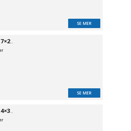
SE MER
ISO Red. 316 33,7×21,3*2
er
SE MER
ISO Red. 316 42,4×33,7*2
er