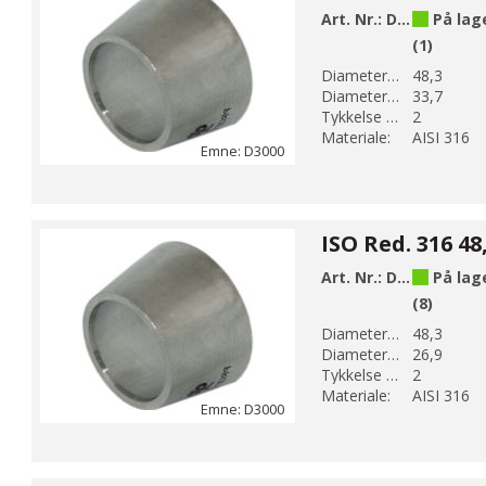
Art. Nr.:
D3009
På lag
(1)
Diameter 1 (mm):
48,3
Diameter 2 (mm):
33,7
Tykkelse (mm):
2
Materiale:
AISI 316
Emne: D3000
Art. Nr.:
D3010
På lag
(8)
Diameter 1 (mm):
48,3
Diameter 2 (mm):
26,9
Tykkelse (mm):
2
Materiale:
AISI 316
Emne: D3000