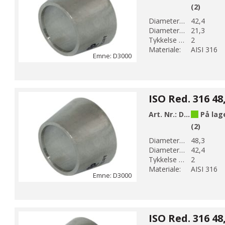
(2)
Diameter 1 (mm):
42,4
Diameter 2 (mm):
21,3
Tykkelse (mm):
2
Materiale:
AISI 316
Emne: D3000
Art. Nr.:
D3008
På lag
(2)
Diameter 1 (mm):
48,3
Diameter 2 (mm):
42,4
Tykkelse (mm):
2
Materiale:
AISI 316
Emne: D3000