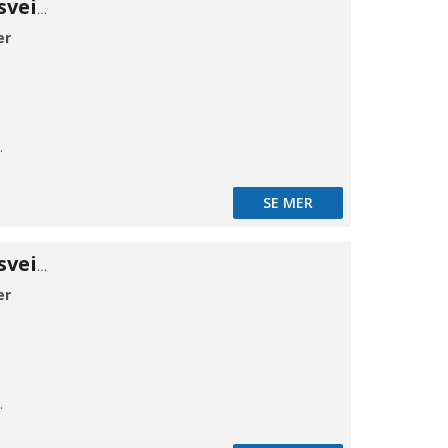
Kuleventil 316 sveiseender 33,7
er
mløb
SE MER
Kuleventil 316 sveiseender 42,4
er
mløb