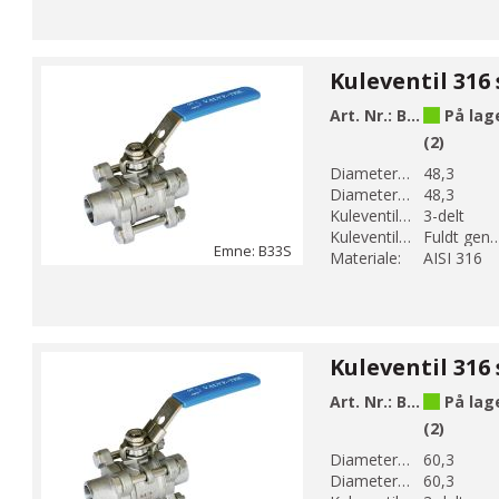
Art. Nr.:
B33S-8
På lag
(2)
Diameter 1 (mm):
48,3
Diameter 2 (mm):
48,3
Kuleventil modell:
3-delt
Kuleventil løp:
Fuldt genne
Emne: B33S
Materiale:
AISI 316
Art. Nr.:
B33S-9
På lag
(2)
Diameter 1 (mm):
60,3
Diameter 2 (mm):
60,3