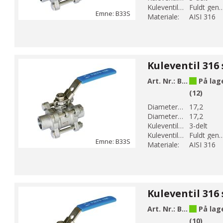
Kuleventil løp:
Fuldt genne
Emne: B33S
Materiale:
AISI 316
Art. Nr.:
B33S-3
På lag
(12)
Diameter 1 (mm):
17,2
Diameter 2 (mm):
17,2
Kuleventil modell:
3-delt
Kuleventil løp:
Fuldt genne
Emne: B33S
Materiale:
AISI 316
Art. Nr.:
B33S-4
På lag
(10)