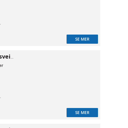
mløb
SE MER
Kuleventil 316 sveiseender 26,9
er
mløb
SE MER