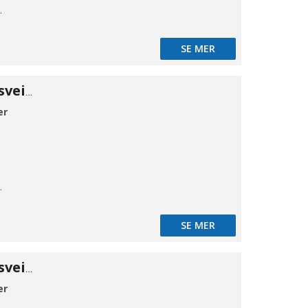
mløb
SE MER
Kuleventil 316 sveiseender 17,2
er
mløb
SE MER
Kuleventil 316 sveiseender 21,3
er