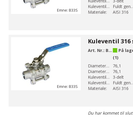
Kuleventil modell:
3-delt
Kuleventil løp:
Fuldt genne
Emne: B33S
Materiale:
AISI 316
Art. Nr.:
B33S-10
På lag
(1)
Diameter 1 (mm):
76,1
Diameter 2 (mm):
76,1
Kuleventil modell:
3-delt
Kuleventil løp:
Fuldt genne
Emne: B33S
Materiale:
AISI 316
Du har kommet til slut