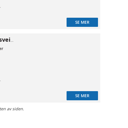
mløb
SE MER
Kuleventil 316 sveiseender 76,1
er
mløb
SE MER
ten av siden.