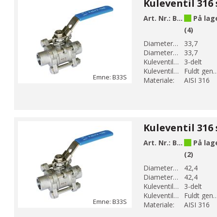
Art. Nr.:
B33S-6
På lag
(4)
Diameter 1 (mm):
33,7
Diameter 2 (mm):
33,7
Kuleventil modell:
3-delt
Kuleventil løp:
Fuldt genne
Emne: B33S
Materiale:
AISI 316
Art. Nr.:
B33S-7
På lag
(2)
Diameter 1 (mm):
42,4
Diameter 2 (mm):
42,4
Kuleventil modell:
3-delt
Kuleventil løp:
Fuldt genne
Emne: B33S
Materiale:
AISI 316