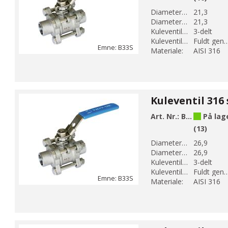
Diameter 1 (mm):
21,3
Diameter 2 (mm):
21,3
Kuleventil modell:
3-delt
Kuleventil løp:
Fuldt genne
Emne: B33S
Materiale:
AISI 316
Art. Nr.:
B33S-5
På lag
(13)
Diameter 1 (mm):
26,9
Diameter 2 (mm):
26,9
Kuleventil modell:
3-delt
Kuleventil løp:
Fuldt genne
Emne: B33S
Materiale:
AISI 316