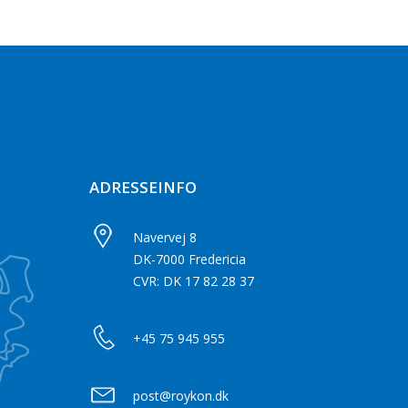
ADRESSEINFO
Navervej 8
DK-7000 Fredericia
CVR: DK 17 82 28 37
+45 75 945 955
post@roykon.dk