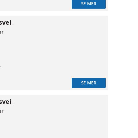
SE MER
Kuleventil 316 sveiseender 48,3
er
mløb
SE MER
Kuleventil 316 sveiseender 60,3
er