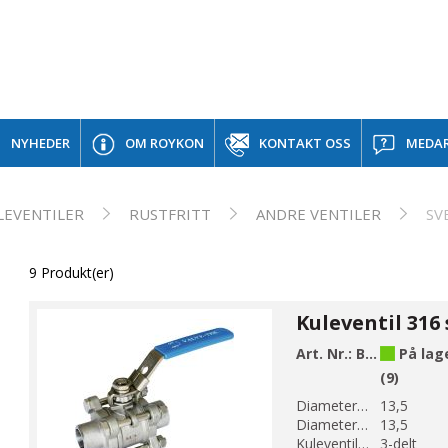
NYHEDER
OM ROYKON
KONTAKT OSS
MEDAR
LEVENTILER
RUSTFRITT
ANDRE VENTILER
SV
9 Produkt(er)
Art. Nr.:
B33S-2
På lag
(9)
Diameter 1 (mm):
13,5
Diameter 2 (mm):
13,5
Kuleventil modell:
3-delt