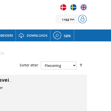
Logg Inn
BEIDERE
DOWNLOADS
SØK
EIS
Set
Sorter etter
Descending
Direction
Kuleventil 316 sveiseender 13,5
er