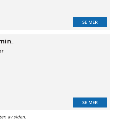
SE MER
Kuglehane PP mini 1/4"
er
SE MER
ten av siden.