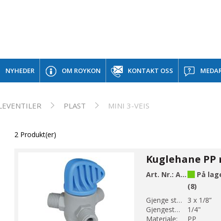
NYHEDER
OM ROYKON
KONTAKT OSS
MEDAR
LEVENTILER
PLAST
MINI 3-VEIS
2 Produkt(er)
Art. Nr.:
A30-50
På lag
(8)
Gjenge str 1:
3 x 1/8”
Gjengestørrelse 2:
1/4"
Materiale:
PP