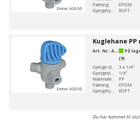
Pakning:
EPDM
Emne: A30-50
Gjengetype:
BSPT
Art. Nr.:
A30-51
På lag
(9)
Gjenge str 1:
3 x 1/4"
Gjengestørrelse 2:
1/4"
Materiale:
PP
Pakning:
EPDM
Emne: A30-50
Gjengetype:
BSPT
Du har kommet til slut