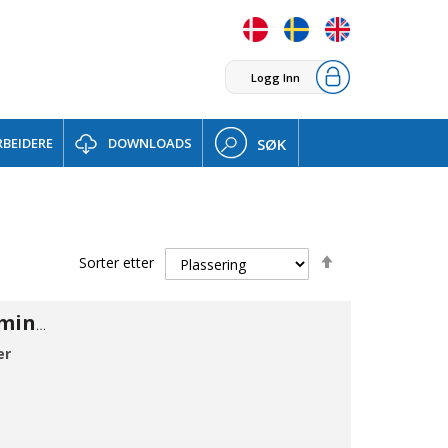
Logg Inn
BEIDERE
DOWNLOADS
SØK
Set
Sorter etter
Descending
Direction
Kuglehane PP mini 1/8"
er