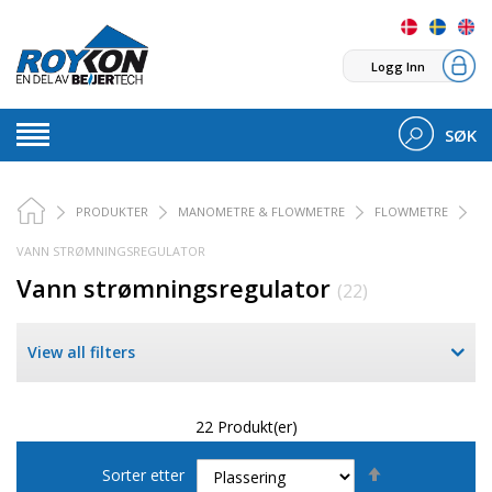
Logg Inn
SØK
PRODUKTER
MANOMETRE & FLOWMETRE
FLOWMETRE
VANN STRØMNINGSREGULATOR
Vann strømningsregulator
(22)
View all filters
22 Produkt(er)
Set
Sorter etter
Descending