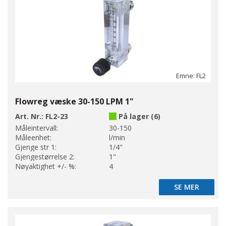
Emne: FL2
Flowreg væske 30-150 LPM 1"
Art. Nr.:
FL2-23
På lager (6)
Måleintervall:
30-150
Måleenhet:
l/min
Gjenge str 1:
1/4"
Gjengestørrelse 2:
1"
Nøyaktighet +/- %:
4
SE MER
SE MER