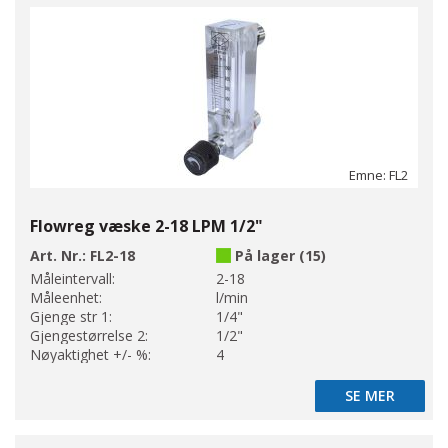
Emne: FL2
Flowreg væske 2-18 LPM 1/2"
Art. Nr.:
FL2-18
På lager (15)
Måleintervall:
2-18
Måleenhet:
l/min
Gjenge str 1:
1/4"
Gjengestørrelse 2:
1/2"
Nøyaktighet +/- %:
4
SE MER
SE MER