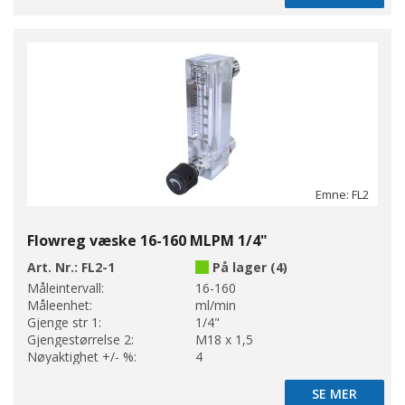
Emne: FL2
Flowreg væske 16-160 MLPM 1/4"
Art. Nr.:
FL2-1
På lager (4)
Måleintervall:
16-160
Måleenhet:
ml/min
Gjenge str 1:
1/4"
Gjengestørrelse 2:
M18 x 1,5
Nøyaktighet +/- %:
4
SE MER
SE MER