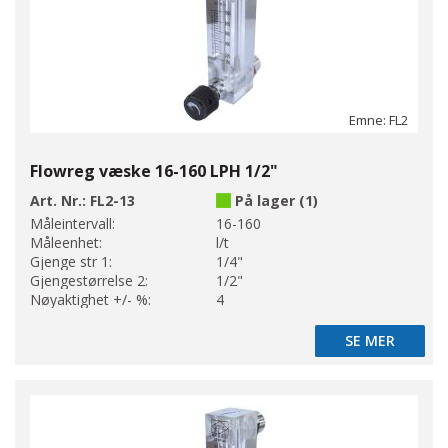
Emne: FL2
Flowreg væske 16-160 LPH 1/2"
Art. Nr.:
FL2-13
På lager (1)
Måleintervall:
16-160
Måleenhet:
l/t
Gjenge str 1:
1/4"
Gjengestørrelse 2:
1/2"
Nøyaktighet +/- %:
4
SE MER
SE MER