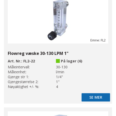
Emne: FL2
Flowreg væske 30-130 LPM 1"
Art. Nr.:
FL2-22
På lager (6)
Måleintervall:
30-130
Måleenhet:
l/min
Gjenge str 1:
1/4"
Gjengestørrelse 2:
1"
Nøyaktighet +/- %:
4
SE MER
SE MER