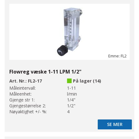
Emne: FL2
Flowreg væske 1-11 LPM 1/2"
Art. Nr.:
FL2-17
På lager (14)
Måleintervall:
1-11
Måleenhet:
l/min
Gjenge str 1:
1/4"
Gjengestørrelse 2:
1/2"
Nøyaktighet +/- %:
4
SE MER
SE MER