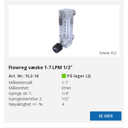
Emne: FL2
Flowreg væske 1-7 LPM 1/2"
Art. Nr.:
FL2-16
På lager (2)
Måleintervall:
1-7
Måleenhet:
l/min
Gjenge str 1:
1/4"
Gjengestørrelse 2:
1/2"
Nøyaktighet +/- %:
4
SE MER
SE MER