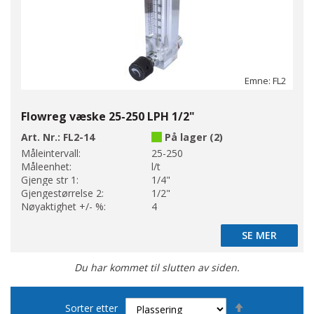
Emne: FL2
Flowreg væske 25-250 LPH 1/2"
Art. Nr.:
FL2-14
På lager (2)
Måleintervall:
25-250
Måleenhet:
l/t
Gjenge str 1:
1/4"
Gjengestørrelse 2:
1/2"
Nøyaktighet +/- %:
4
SE MER
SE MER
Du har kommet til slutten av siden.
Set
Sorter etter
Descending