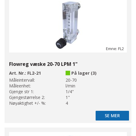
Emne: FL2
Flowreg væske 20-70 LPM 1"
Art. Nr.:
FL2-21
På lager (3)
Måleintervall:
20-70
Måleenhet:
l/min
Gjenge str 1:
1/4"
Gjengestørrelse 2:
1"
Nøyaktighet +/- %:
4
SE MER
SE MER