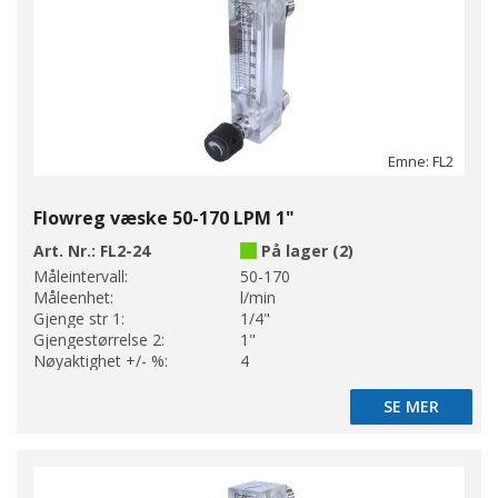
Emne: FL2
Flowreg væske 50-170 LPM 1"
Art. Nr.:
FL2-24
På lager (2)
Måleintervall:
50-170
Måleenhet:
l/min
Gjenge str 1:
1/4"
Gjengestørrelse 2:
1"
Nøyaktighet +/- %:
4
SE MER
SE MER