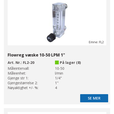
Emne: FL2
Flowreg væske 10-50 LPM 1"
Art. Nr.:
FL2-20
På lager (8)
Måleintervall:
10-50
Måleenhet:
l/min
Gjenge str 1:
1/4"
Gjengestørrelse 2:
1"
Nøyaktighet +/- %:
4
SE MER
SE MER