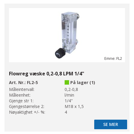
Emne: FL2
Flowreg væske 0,2-0,8 LPM 1/4"
Art. Nr.:
FL2-5
På lager (1)
Måleintervall:
0,2-0,8
Måleenhet:
l/min
Gjenge str 1:
1/4"
Gjengestørrelse 2:
M18 x 1,5
Nøyaktighet +/- %:
4
SE MER
SE MER