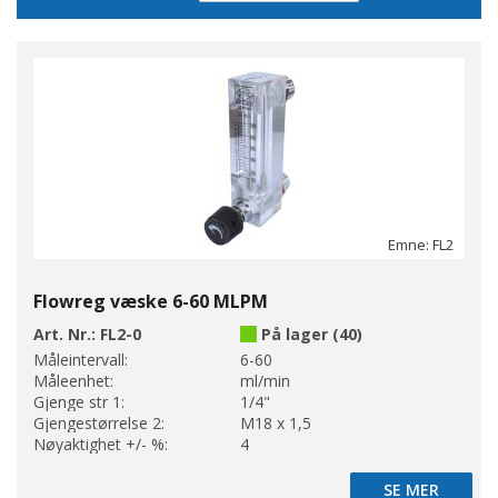
Direction
Emne: FL2
Flowreg væske 6-60 MLPM
Art. Nr.:
FL2-0
På lager (40)
Måleintervall:
6-60
Måleenhet:
ml/min
Gjenge str 1:
1/4"
Gjengestørrelse 2:
M18 x 1,5
Nøyaktighet +/- %:
4
SE MER
SE MER