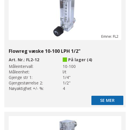
Emne: FL2
Flowreg væske 10-100 LPH 1/2"
Art. Nr.:
FL2-12
På lager (4)
Måleintervall:
10-100
Måleenhet:
l/t
Gjenge str 1:
1/4"
Gjengestørrelse 2:
1/2"
Nøyaktighet +/- %:
4
SE MER
SE MER