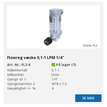
Emne: FL2
Flowreg væske 0,1-1 LPM 1/4"
Art. Nr.:
FL2-6
På lager (7)
Måleintervall:
0,1-1
Måleenhet:
l/min
Gjenge str 1:
1/4"
Gjengestørrelse 2:
M18 x 1,5
Nøyaktighet +/- %:
4
SE MER
SE MER