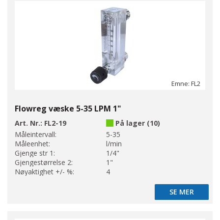
Emne: FL2
Flowreg væske 5-35 LPM 1"
Art. Nr.:
FL2-19
På lager (10)
Måleintervall:
5-35
Måleenhet:
l/min
Gjenge str 1:
1/4"
Gjengestørrelse 2:
1"
Nøyaktighet +/- %:
4
SE MER
SE MER