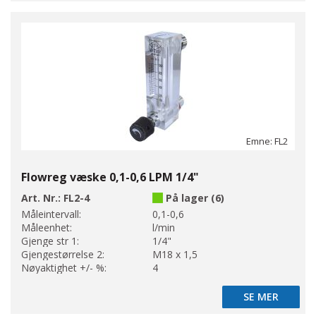
Emne: FL2
Flowreg væske 0,1-0,6 LPM 1/4"
Art. Nr.:
FL2-4
På lager (6)
Måleintervall:
0,1-0,6
Måleenhet:
l/min
Gjenge str 1:
1/4"
Gjengestørrelse 2:
M18 x 1,5
Nøyaktighet +/- %:
4
SE MER
SE MER