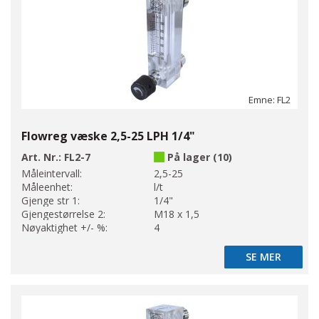
Emne: FL2
Flowreg væske 2,5-25 LPH 1/4"
Art. Nr.:
FL2-7
På lager (10)
Måleintervall:
2,5-25
Måleenhet:
l/t
Gjenge str 1:
1/4"
Gjengestørrelse 2:
M18 x 1,5
Nøyaktighet +/- %:
4
SE MER
SE MER