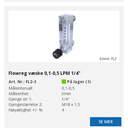
Emne: FL2
Flowreg væske 0,1-0,5 LPM 1/4"
Art. Nr.:
FL2-3
På lager (1)
Måleintervall:
0,1-0,5
Måleenhet:
l/min
Gjenge str 1:
1/4"
Gjengestørrelse 2:
M18 x 1,5
Nøyaktighet +/- %:
4
SE MER
SE MER