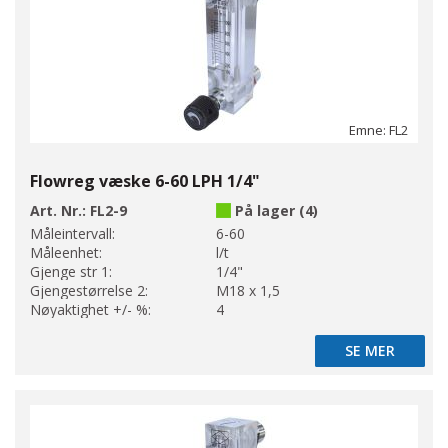
Emne: FL2
Flowreg væske 6-60 LPH 1/4"
Art. Nr.:
FL2-9
På lager (4)
Måleintervall:
6-60
Måleenhet:
l/t
Gjenge str 1:
1/4"
Gjengestørrelse 2:
M18 x 1,5
Nøyaktighet +/- %:
4
SE MER
SE MER