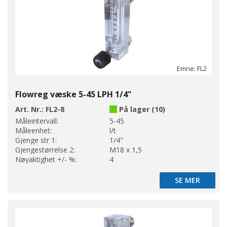
Emne: FL2
Flowreg væske 5-45 LPH 1/4"
Art. Nr.:
FL2-8
På lager (10)
Måleintervall:
5-45
Måleenhet:
l/t
Gjenge str 1:
1/4"
Gjengestørrelse 2:
M18 x 1,5
Nøyaktighet +/- %:
4
SE MER
SE MER