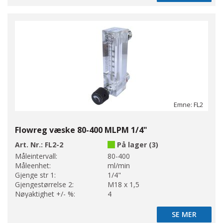
Emne: FL2
Flowreg væske 80-400 MLPM 1/4"
Art. Nr.:
FL2-2
På lager (3)
Måleintervall:
80-400
Måleenhet:
ml/min
Gjenge str 1:
1/4"
Gjengestørrelse 2:
M18 x 1,5
Nøyaktighet +/- %:
4
SE MER
SE MER