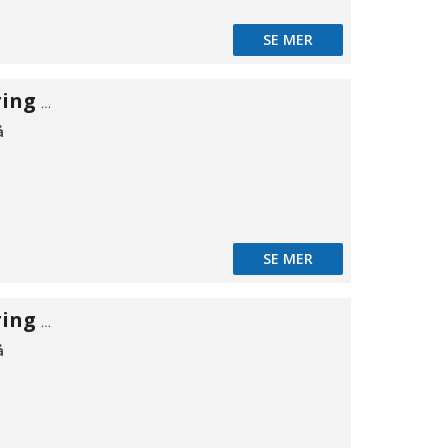
SE MER
Rørgennemføring EPDM 100 2-delt
å
SE MER
Rørgennemføring EPDM 100 2-delt
å