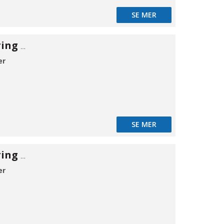
SE MER
Rørgennemføring EPDM 100 2-delt
er
SE MER
Rørgennemføring EPDM 100 2-delt
er