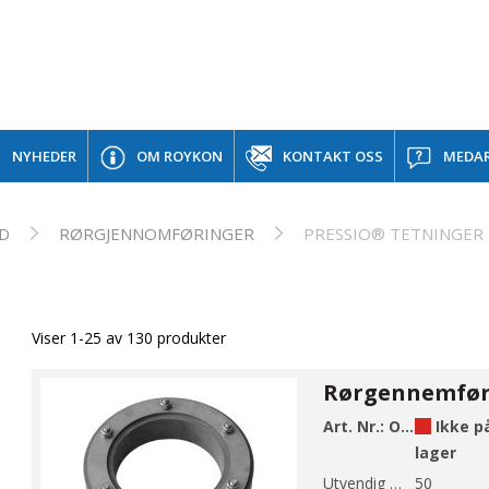
NYHEDER
OM ROYKON
KONTAKT OSS
MEDAR
ND
RØRGJENNOMFØRINGER
PRESSIO® TETNINGER
Viser 1-25 av 130 produkter
Art. Nr.:
OP1310-50-12
Ikke p
lager
Utvendig Ø (mm):
50