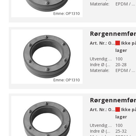
Materiale:
EPDM / AISI 304
Emne: OP1310
Art. Nr.:
OP1310-100-28
Ikke p
lager
Utvendig Ø (mm):
100
Indre Ø (mm):
20-28
Materiale:
EPDM / AISI 304
Emne: OP1310
Art. Nr.:
OP1310-100-32
Ikke p
lager
Utvendig Ø (mm):
100
Indre Ø (mm):
25-32