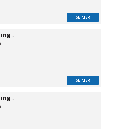
SE MER
Rørgennemføring EPDM 80 2-delt
å
SE MER
Rørgennemføring EPDM 80 2-delt
å