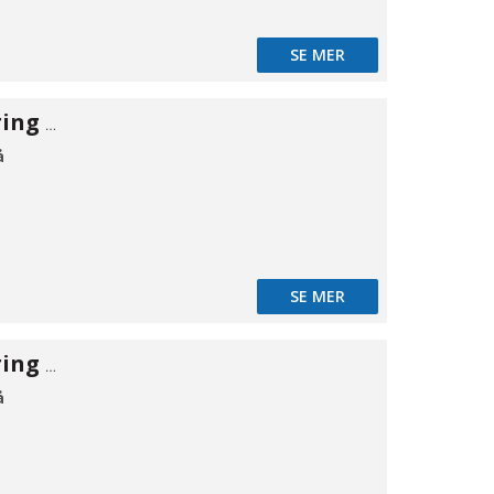
SE MER
Rørgennemføring EPDM 100 2-delt
å
SE MER
Rørgennemføring EPDM 100 2-delt
å