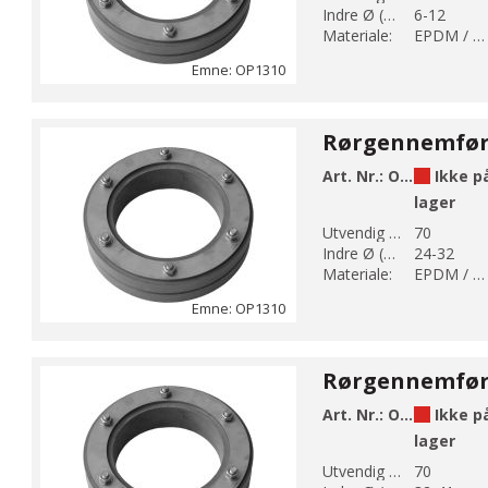
Indre Ø (mm):
6-12
Materiale:
EPDM / AISI 304
Emne: OP1310
Art. Nr.:
OP1310-70-32
Ikke p
lager
Utvendig Ø (mm):
70
Indre Ø (mm):
24-32
Materiale:
EPDM / AISI 304
Emne: OP1310
Art. Nr.:
OP1310-70-41
Ikke p
lager
Utvendig Ø (mm):
70