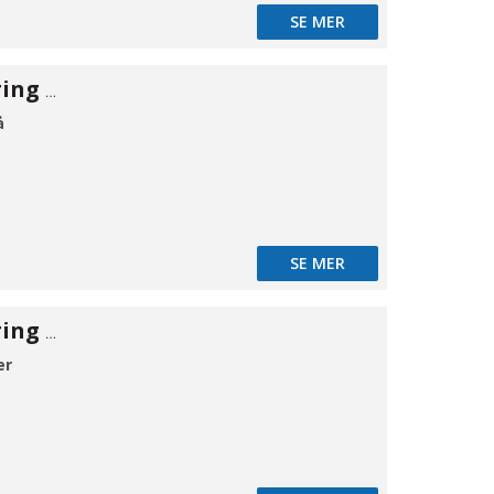
SE MER
Rørgennemføring EPDM 125 2-delt
å
SE MER
Rørgennemføring EPDM 125 2-delt
er