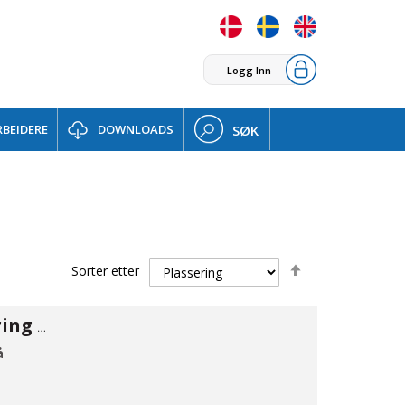
Logg Inn
BEIDERE
DOWNLOADS
SØK
Set
Sorter etter
Descending
Direction
Rørgennemføring EPDM 50 2-delt
å