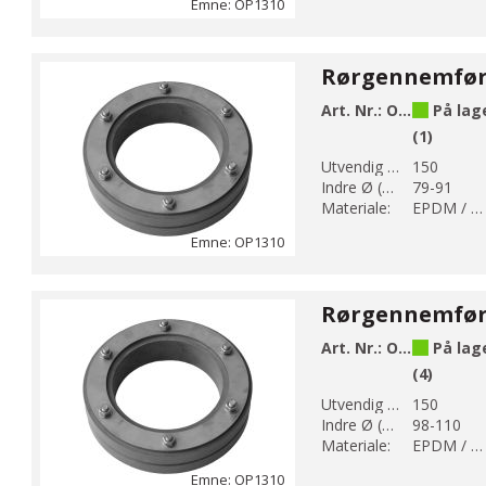
Emne: OP1310
Art. Nr.:
OP1310-150-91
På lag
(1)
Utvendig Ø (mm):
150
Indre Ø (mm):
79-91
Materiale:
EPDM / AISI 304
Emne: OP1310
Art. Nr.:
OP1310-150-110
På lag
(4)
Utvendig Ø (mm):
150
Indre Ø (mm):
98-110
Materiale:
EPDM / AISI 304
Emne: OP1310