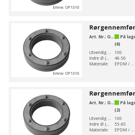
Emne: OP1310
Art. Nr.:
OP1310-100-56
På lag
(6)
Utvendig Ø (mm):
100
Indre Ø (mm):
46-56
Materiale:
EPDM / AISI 304
Emne: OP1310
Art. Nr.:
OP1310-100-65
På lag
(2)
Utvendig Ø (mm):
100
Indre Ø (mm):
55-65
Materiale:
EPDM / AISI 304