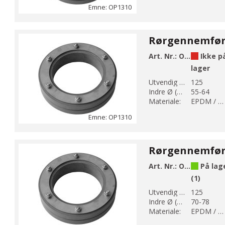
Emne: OP1310
Art. Nr.:
OP1310-125-64
Ikke p
lager
Utvendig Ø (mm):
125
Indre Ø (mm):
55-64
Materiale:
EPDM / AISI 304
Emne: OP1310
Art. Nr.:
OP1310-125-78
På lag
(1)
Utvendig Ø (mm):
125
Indre Ø (mm):
70-78
Materiale:
EPDM / AISI 304