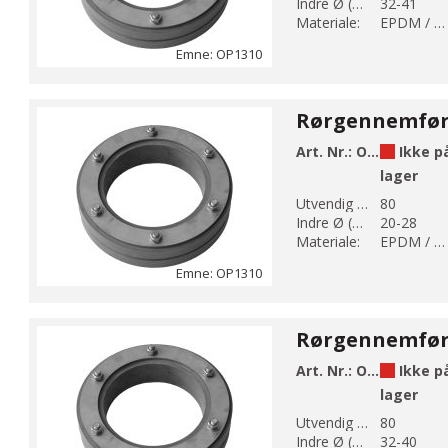
Indre Ø (mm):
32-41
Materiale:
EPDM / AISI 304
Emne: OP1310
Art. Nr.:
OP1310-80-28
Ikke p
lager
Utvendig Ø (mm):
80
Indre Ø (mm):
20-28
Materiale:
EPDM / AISI 304
Emne: OP1310
Art. Nr.:
OP1310-80-40
Ikke p
lager
Utvendig Ø (mm):
80
Indre Ø (mm):
32-40