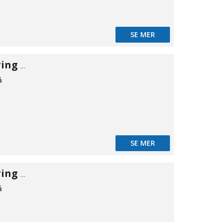
SE MER
Rørgennemføring EPDM 70 2-delt
å
SE MER
Rørgennemføring EPDM 70 2-delt
å