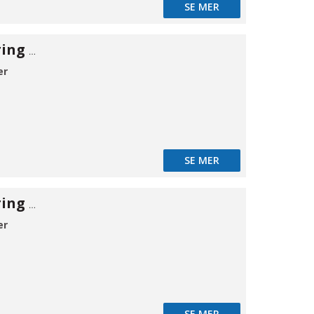
SE MER
Rørgennemføring EPDM 150 2-delt
er
SE MER
Rørgennemføring EPDM 150 2-delt
er
SE MER