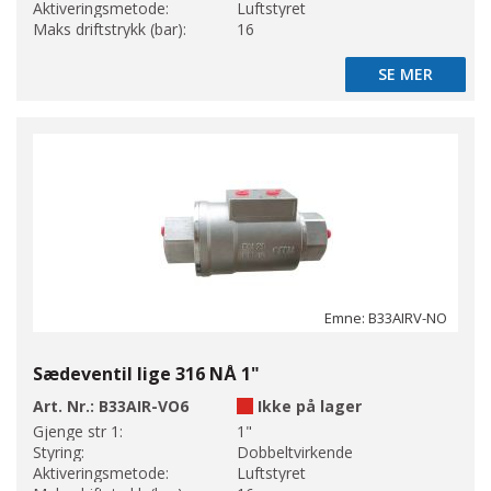
Aktiveringsmetode:
Luftstyret
Maks driftstrykk (bar):
16
SE MER
SE MER
Emne: B33AIRV-NO
Sædeventil lige 316 NÅ 1"
Art. Nr.:
B33AIR-VO6
Ikke på lager
Gjenge str 1:
1"
Styring:
Dobbeltvirkende
Aktiveringsmetode:
Luftstyret