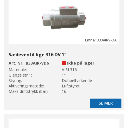
Emne: B33AIRV-DA
Sædeventil lige 316 DV 1"
Art. Nr.:
B33AIR-VD6
Ikke på lager
Materiale:
AISI 316
Gjenge str 1:
1"
Styring:
Dobbeltvirkende
Aktiveringsmetode:
Luftstyret
Maks driftstrykk (bar):
16
SE MER
SE MER