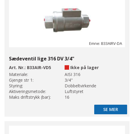
Emne: B33AIRV-DA
Sædeventil lige 316 DV 3/4"
Art. Nr.:
B33AIR-VD5
Ikke på lager
Materiale:
AISI 316
Gjenge str 1:
3/4"
Styring:
Dobbeltvirkende
Aktiveringsmetode:
Luftstyret
Maks driftstrykk (bar):
16
SE MER
SE MER