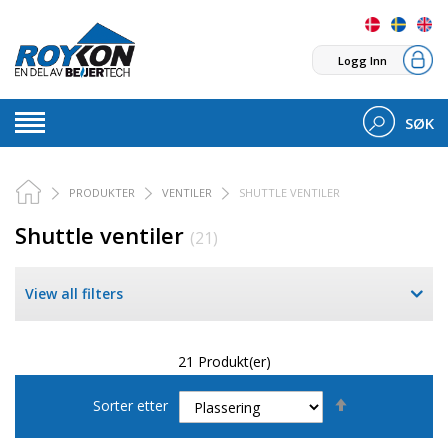
Logg Inn
SØK
PRODUKTER
VENTILER
SHUTTLE VENTILER
Shuttle ventiler
(21)
View all filters
21 Produkt(er)
Set
Sorter etter
Descending
Direction