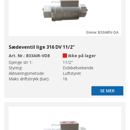
Emne: B33AIRV-DA
Sædeventil lige 316 DV 11/2"
Art. Nr.:
B33AIR-VD8
Ikke på lager
Gjenge str 1:
11/2"
Styring:
Dobbeltvirkende
Aktiveringsmetode:
Luftstyret
Maks driftstrykk (bar):
16
SE MER
SE MER