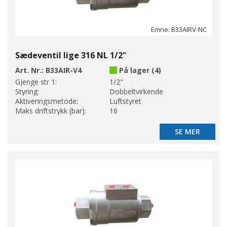
Emne: B33AIRV-NC
Sædeventil lige 316 NL 1/2"
Art. Nr.:
B33AIR-V4
På lager (4)
Gjenge str 1:
1/2"
Styring:
Dobbeltvirkende
Aktiveringsmetode:
Luftstyret
Maks driftstrykk (bar):
16
SE MER
SE MER