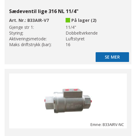
Sædeventil lige 316 NL 11/4"
Art. Nr.:
B33AIR-V7
På lager (2)
Gjenge str 1:
11/4"
Styring:
Dobbeltvirkende
Aktiveringsmetode:
Luftstyret
Maks driftstrykk (bar):
16
SE MER
SE MER
Emne: B33AIRV-NC