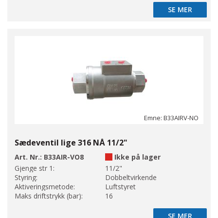
SE MER
SE MER
Emne: B33AIRV-NO
Sædeventil lige 316 NÅ 11/2"
Art. Nr.:
B33AIR-VO8
Ikke på lager
Gjenge str 1:
11/2"
Styring:
Dobbeltvirkende
Aktiveringsmetode:
Luftstyret
Maks driftstrykk (bar):
16
SE MER
SE MER