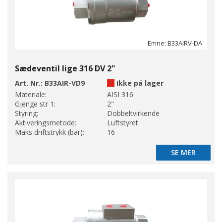
Emne: B33AIRV-DA
Sædeventil lige 316 DV 2"
Art. Nr.:
B33AIR-VD9
Ikke på lager
Materiale:
AISI 316
Gjenge str 1:
2"
Styring:
Dobbeltvirkende
Aktiveringsmetode:
Luftstyret
Maks driftstrykk (bar):
16
SE MER
SE MER