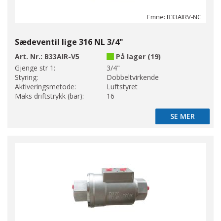
Emne: B33AIRV-NC
Sædeventil lige 316 NL 3/4"
Art. Nr.:
B33AIR-V5
På lager (19)
Gjenge str 1:
3/4"
Styring:
Dobbeltvirkende
Aktiveringsmetode:
Luftstyret
Maks driftstrykk (bar):
16
SE MER
SE MER