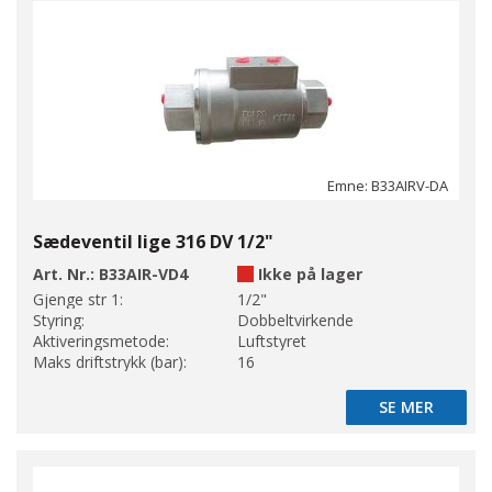
Emne: B33AIRV-DA
Sædeventil lige 316 DV 1/2"
Art. Nr.:
B33AIR-VD4
Ikke på lager
Gjenge str 1:
1/2"
Styring:
Dobbeltvirkende
Aktiveringsmetode:
Luftstyret
Maks driftstrykk (bar):
16
SE MER
SE MER