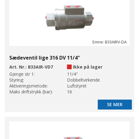
Emne: B33AIRV-DA
Sædeventil lige 316 DV 11/4"
Art. Nr.:
B33AIR-VD7
Ikke på lager
Gjenge str 1:
11/4"
Styring:
Dobbeltvirkende
Aktiveringsmetode:
Luftstyret
Maks driftstrykk (bar):
16
SE MER
SE MER