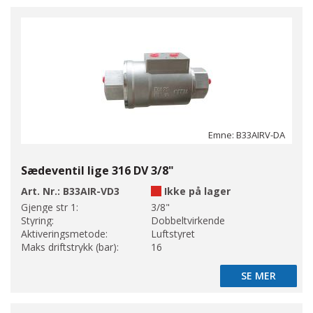
Emne: B33AIRV-DA
Sædeventil lige 316 DV 3/8"
Art. Nr.:
B33AIR-VD3
Ikke på lager
Gjenge str 1:
3/8"
Styring:
Dobbeltvirkende
Aktiveringsmetode:
Luftstyret
Maks driftstrykk (bar):
16
SE MER
SE MER