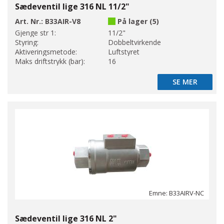
Sædeventil lige 316 NL 11/2"
Art. Nr.:
B33AIR-V8
På lager (5)
Gjenge str 1:
11/2"
Styring:
Dobbeltvirkende
Aktiveringsmetode:
Luftstyret
Maks driftstrykk (bar):
16
SE MER
SE MER
Emne: B33AIRV-NC
Sædeventil lige 316 NL 2"