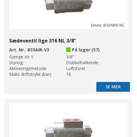
Emne: B33AIRV-NC
Sædeventil lige 316 NL 3/8"
Art. Nr.:
B33AIR-V3
På lager (57)
Gjenge str 1:
3/8"
Styring:
Dobbeltvirkende
Aktiveringsmetode:
Luftstyret
Maks driftstrykk (bar):
16
SE MER
SE MER