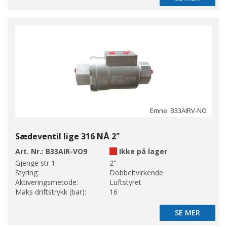
Emne: B33AIRV-NO
Sædeventil lige 316 NÅ 2"
Art. Nr.:
B33AIR-VO9
Ikke på lager
Gjenge str 1:
2"
Styring:
Dobbeltvirkende
Aktiveringsmetode:
Luftstyret
Maks driftstrykk (bar):
16
SE MER
SE MER