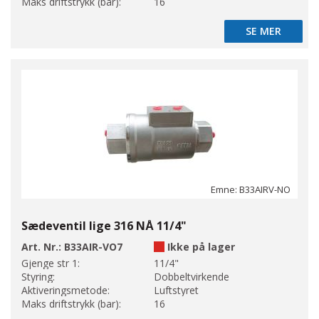
Maks driftstrykk (bar):
16
SE MER
SE MER
Emne: B33AIRV-NO
Sædeventil lige 316 NÅ 11/4"
Art. Nr.:
B33AIR-VO7
Ikke på lager
Gjenge str 1:
11/4"
Styring:
Dobbeltvirkende
Aktiveringsmetode:
Luftstyret
Maks driftstrykk (bar):
16