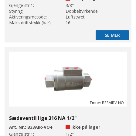
Gjenge str 1:
3/8"
Styring:
Dobbeltvirkende
Aktiveringsmetode:
Luftstyret
Maks driftstrykk (bar):
16
SE MER
SE MER
Emne: B33AIRV-NO
Sædeventil lige 316 NÅ 1/2"
Art. Nr.:
B33AIR-VO4
Ikke på lager
Gjenge str 1:
1/2"