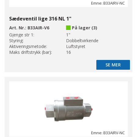
Emne: B33AIRV-NC
Sædeventil lige 316 NL 1"
Art. Nr.:
B33AIR-V6
På lager (3)
Gjenge str 1:
1"
Styring:
Dobbeltvirkende
Aktiveringsmetode:
Luftstyret
Maks driftstrykk (bar):
16
SE MER
SE MER
Emne: B33AIRV-NC