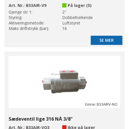
Art. Nr.:
B33AIR-V9
På lager (5)
Gjenge str 1:
2"
Styring:
Dobbeltvirkende
Aktiveringsmetode:
Luftstyret
Maks driftstrykk (bar):
16
SE MER
SE MER
Emne: B33AIRV-NO
Sædeventil lige 316 NÅ 3/8"
Art. Nr.:
B33AIR-VO3
Ikke på lager