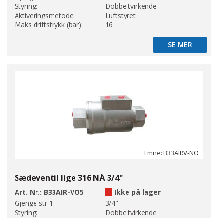
Styring:
Dobbeltvirkende
Aktiveringsmetode:
Luftstyret
Maks driftstrykk (bar):
16
SE MER
SE MER
Emne: B33AIRV-NO
Sædeventil lige 316 NÅ 3/4"
Art. Nr.:
B33AIR-VO5
Ikke på lager
Gjenge str 1:
3/4"
Styring:
Dobbeltvirkende