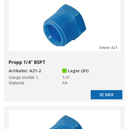
Emne: A21
Propp 1/4" BSPT
Artikelnr:
A21-2
Lager (81)
Gänga storlek 1:
1/4"
Material:
PA
SE MER
SE MER