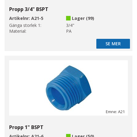
Propp 3/4" BSPT
Artikelnr:
A21-5
Lager (99)
Gänga storlek 1:
3/4"
Material:
PA
SE MER
SE MER
Emne: A21
Propp 1" BSPT
Artikelnr:
A21-6
Lager (50)