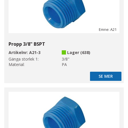
Emne: A21
Propp 3/8" BSPT
Artikelnr:
A21-3
Lager (638)
Gänga storlek 1:
3/8"
Material:
PA
SE MER
SE MER