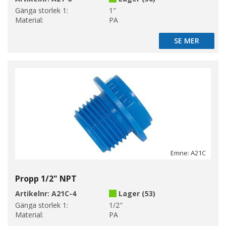
Gänga storlek 1:
1"
Material:
PA
SE MER
SE MER
Emne: A21C
Propp 1/2" NPT
Artikelnr:
A21C-4
Lager (53)
Gänga storlek 1:
1/2"
Material:
PA