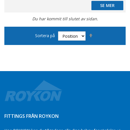
SE MER
SE MER
Du har kommit till slutet av sidan.
Sätt
Sortera på
fallande
sortering
FITTINGS FRÅN ROYKON