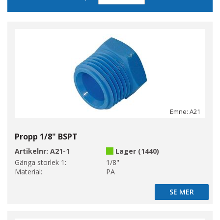
sortering
Emne: A21
Propp 1/8" BSPT
Artikelnr:
A21-1
Lager (1440)
Gänga storlek 1:
1/8"
Material:
PA
SE MER
SE MER