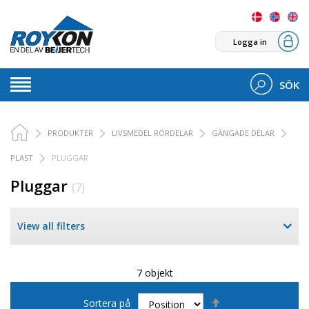
Logga in
SÖK
PRODUKTER
LIVSMEDEL RÖRDELAR
GÄNGADE DELAR
PLAST
PLUGGAR
Pluggar
(7)
View all filters
7 objekt
Sätt
Sortera på
fallande