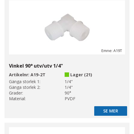
Emne: A19T
Vinkel 90° utv/utv 1/4"
Artikelnr:
A19-2T
Lager (21)
Gänga storlek 1:
1/4"
Gänga storlek 2:
1/4"
Grader:
90°
Material:
PVDF
SE MER
SE MER