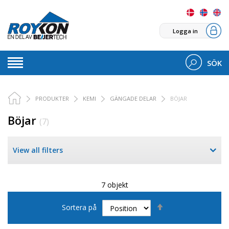
Logga in
SÖK
PRODUKTER
KEMI
GÄNGADE DELAR
BÖJAR
Böjar
(7)
View all filters
7 objekt
Sätt
Sortera på
fallande
sortering