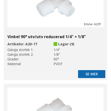
Emne: A20T
Vinkel 90° utv/utv reducerad 1/4" × 1/8"
Artikelnr:
A20-1T
Lager (9)
Gänga storlek 1:
1/4"
Gänga storlek 2:
1/8"
Grader:
90°
Material:
PVDF
SE MER
SE MER