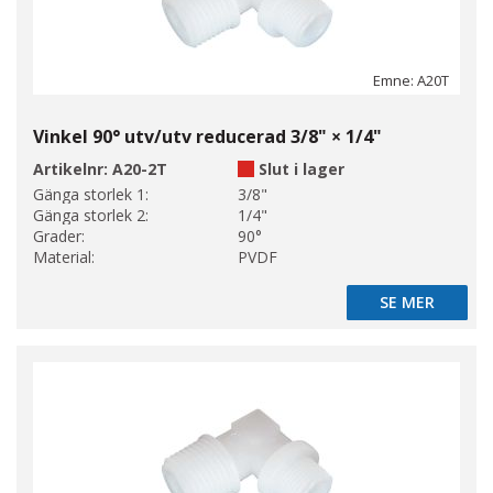
Emne: A20T
Vinkel 90° utv/utv reducerad 3/8" × 1/4"
Artikelnr:
A20-2T
Slut i lager
Gänga storlek 1:
3/8"
Gänga storlek 2:
1/4"
Grader:
90°
Material:
PVDF
SE MER
SE MER