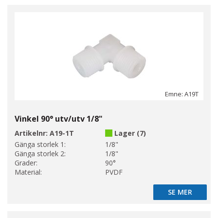
Emne: A19T
Vinkel 90° utv/utv 1/8"
Artikelnr:
A19-1T
Lager (7)
Gänga storlek 1:
1/8"
Gänga storlek 2:
1/8"
Grader:
90°
Material:
PVDF
SE MER
SE MER