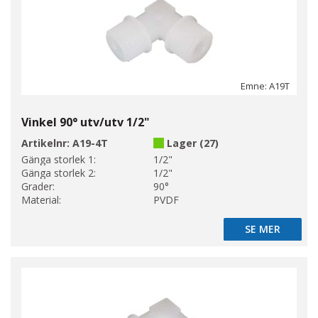
Emne: A19T
Vinkel 90° utv/utv 1/2"
Artikelnr:
A19-4T
Lager (27)
Gänga storlek 1:
1/2"
Gänga storlek 2:
1/2"
Grader:
90°
Material:
PVDF
SE MER
SE MER