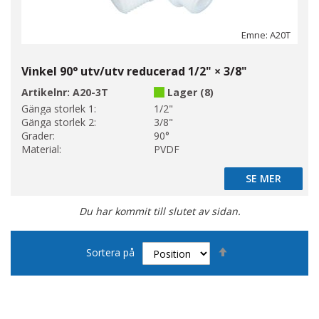
Emne: A20T
Vinkel 90° utv/utv reducerad 1/2" × 3/8"
Artikelnr:
A20-3T
Lager (8)
Gänga storlek 1:
1/2"
Gänga storlek 2:
3/8"
Grader:
90°
Material:
PVDF
SE MER
SE MER
Du har kommit till slutet av sidan.
Sätt
Sortera på
fallande
sortering