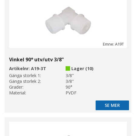
Emne: A19T
Vinkel 90° utv/utv 3/8"
Artikelnr:
A19-3T
Lager (10)
Gänga storlek 1:
3/8"
Gänga storlek 2:
3/8"
Grader:
90°
Material:
PVDF
SE MER
SE MER