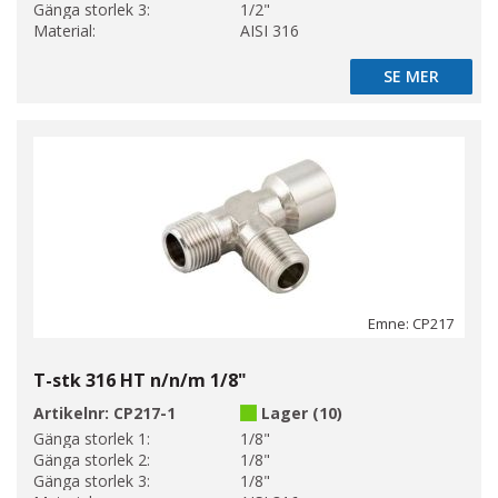
Gänga storlek 3:
1/2"
Material:
AISI 316
SE MER
SE MER
Emne: CP217
T-stk 316 HT n/n/m 1/8"
Artikelnr:
CP217-1
Lager (10)
Gänga storlek 1:
1/8"
Gänga storlek 2:
1/8"
Gänga storlek 3:
1/8"