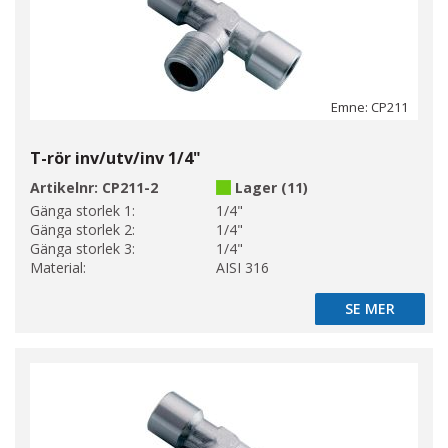
Emne: CP211
T-rör inv/utv/inv 1/4"
Artikelnr:
CP211-2
Lager (11)
Gänga storlek 1:
1/4"
Gänga storlek 2:
1/4"
Gänga storlek 3:
1/4"
Material:
AISI 316
SE MER
SE MER