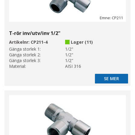
Emne: CP211
T-rör inv/utv/inv 1/2"
Artikelnr:
CP211-4
Lager (11)
Gänga storlek 1:
1/2"
Gänga storlek 2:
1/2"
Gänga storlek 3:
1/2"
Material:
AISI 316
SE MER
SE MER