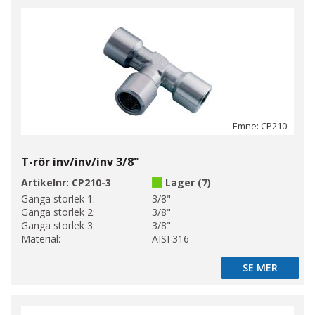
Emne: CP210
T-rör inv/inv/inv 3/8"
Artikelnr:
CP210-3
Lager (7)
Gänga storlek 1:
3/8"
Gänga storlek 2:
3/8"
Gänga storlek 3:
3/8"
Material:
AISI 316
SE MER
SE MER