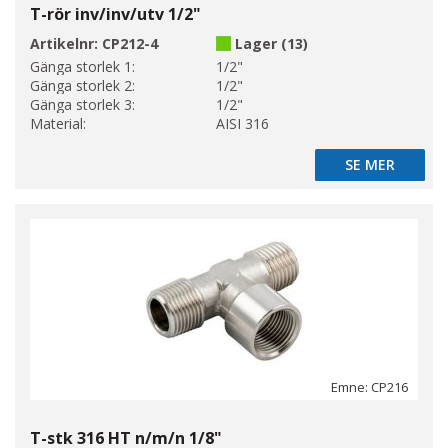
T-rör inv/inv/utv 1/2"
Artikelnr:
CP212-4
Lager (13)
Gänga storlek 1:
1/2"
Gänga storlek 2:
1/2"
Gänga storlek 3:
1/2"
Material:
AISI 316
SE MER
SE MER
Emne: CP216
T-stk 316 HT n/m/n 1/8"