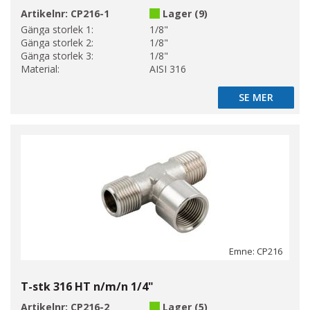
Artikelnr:
CP216-1
Lager (9)
Gänga storlek 1:
1/8"
Gänga storlek 2:
1/8"
Gänga storlek 3:
1/8"
Material:
AISI 316
SE MER
SE MER
Emne: CP216
T-stk 316 HT n/m/n 1/4"
Artikelnr:
CP216-2
Lager (5)