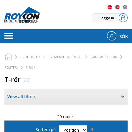
Logga in
SÖK
PRODUKTER
LIVSMEDEL RÖRDELAR
GÄNGADE DELAR
ROSTFRI
T-RÖR
T-rör
(20)
View all filters
20 objekt
Sätt
Sortera på
fallande