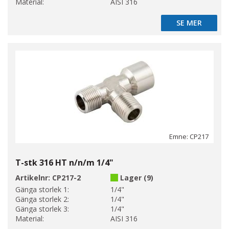
Material:
AISI 316
SE MER
SE MER
Emne: CP217
T-stk 316 HT n/n/m 1/4"
Artikelnr:
CP217-2
Lager (9)
Gänga storlek 1:
1/4"
Gänga storlek 2:
1/4"
Gänga storlek 3:
1/4"
Material:
AISI 316