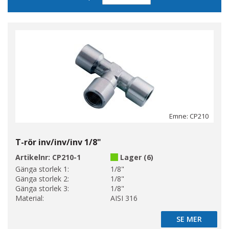
sortering
Emne: CP210
T-rör inv/inv/inv 1/8"
Artikelnr:
CP210-1
Lager (6)
Gänga storlek 1:
1/8"
Gänga storlek 2:
1/8"
Gänga storlek 3:
1/8"
Material:
AISI 316
SE MER
SE MER