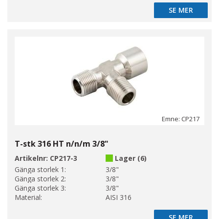
SE MER
SE MER
Emne: CP217
T-stk 316 HT n/n/m 3/8"
Artikelnr:
CP217-3
Lager (6)
Gänga storlek 1:
3/8"
Gänga storlek 2:
3/8"
Gänga storlek 3:
3/8"
Material:
AISI 316
SE MER
SE MER