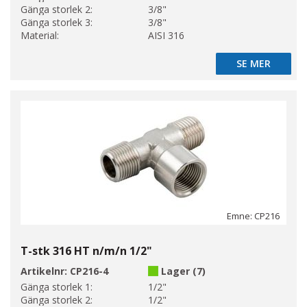
Gänga storlek 2:
3/8"
Gänga storlek 3:
3/8"
Material:
AISI 316
SE MER
SE MER
Emne: CP216
T-stk 316 HT n/m/n 1/2"
Artikelnr:
CP216-4
Lager (7)
Gänga storlek 1:
1/2"
Gänga storlek 2:
1/2"