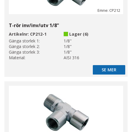
Emne: CP212
T-rör inv/inv/utv 1/8"
Artikelnr:
CP212-1
Lager (6)
Gänga storlek 1:
1/8"
Gänga storlek 2:
1/8"
Gänga storlek 3:
1/8"
Material:
AISI 316
SE MER
SE MER