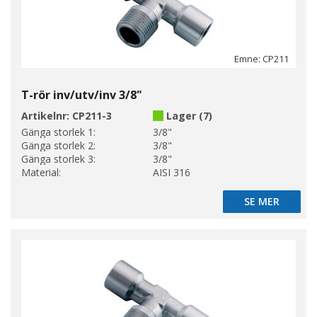
Emne: CP211
T-rör inv/utv/inv 3/8"
Artikelnr:
CP211-3
Lager (7)
Gänga storlek 1:
3/8"
Gänga storlek 2:
3/8"
Gänga storlek 3:
3/8"
Material:
AISI 316
SE MER
SE MER