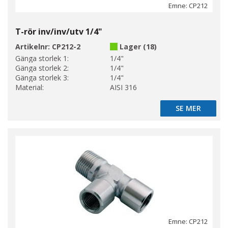
Emne: CP212
T-rör inv/inv/utv 1/4"
Artikelnr:
CP212-2
Lager (18)
Gänga storlek 1:
1/4"
Gänga storlek 2:
1/4"
Gänga storlek 3:
1/4"
Material:
AISI 316
SE MER
SE MER
Emne: CP212