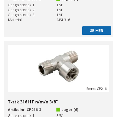
Gänga storlek 1:
1/4"
Gänga storlek 2:
1/4"
Gänga storlek 3:
1/4"
Material:
AISI 316
SE MER
SE MER
Emne: CP216
T-stk 316 HT n/m/n 3/8"
Artikelnr:
CP216-3
Lager (6)
Gänga storlek 1:
3/8"