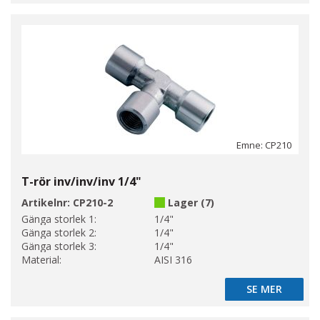
Emne: CP210
T-rör inv/inv/inv 1/4"
Artikelnr:
CP210-2
Lager (7)
Gänga storlek 1:
1/4"
Gänga storlek 2:
1/4"
Gänga storlek 3:
1/4"
Material:
AISI 316
SE MER
SE MER