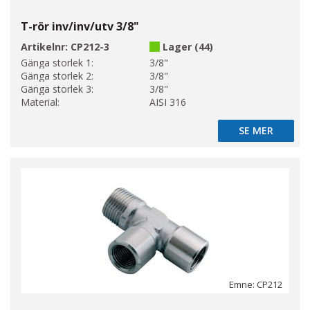
T-rör inv/inv/utv 3/8"
Artikelnr:
CP212-3
Lager (44)
Gänga storlek 1:
3/8"
Gänga storlek 2:
3/8"
Gänga storlek 3:
3/8"
Material:
AISI 316
SE MER
SE MER
Emne: CP212