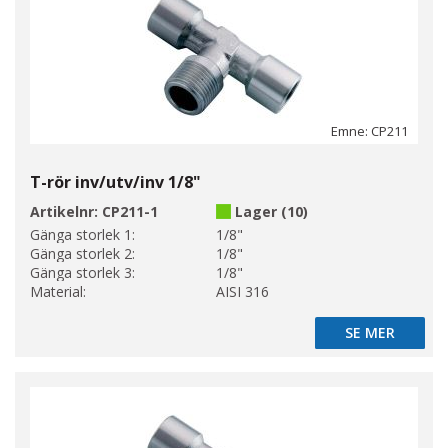
Emne: CP211
T-rör inv/utv/inv 1/8"
Artikelnr:
CP211-1
Lager (10)
Gänga storlek 1:
1/8"
Gänga storlek 2:
1/8"
Gänga storlek 3:
1/8"
Material:
AISI 316
SE MER
SE MER