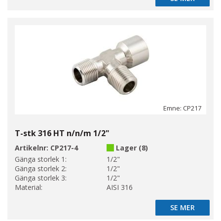
Emne: CP217
T-stk 316 HT n/n/m 1/2"
Artikelnr:
CP217-4
Lager (8)
Gänga storlek 1:
1/2"
Gänga storlek 2:
1/2"
Gänga storlek 3:
1/2"
Material:
AISI 316
SE MER
SE MER