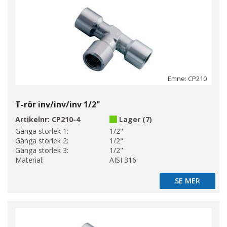
Emne: CP210
T-rör inv/inv/inv 1/2"
Artikelnr:
CP210-4
Lager (7)
Gänga storlek 1:
1/2"
Gänga storlek 2:
1/2"
Gänga storlek 3:
1/2"
Material:
AISI 316
SE MER
SE MER