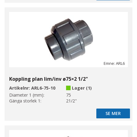
Emne: ARL6
Koppling plan lim/inv ø75×2 1/2"
Artikelnr:
ARL6-75-10
Lager (1)
Diameter 1 (mm):
75
Gänga storlek 1:
21/2"
SE MER
SE MER