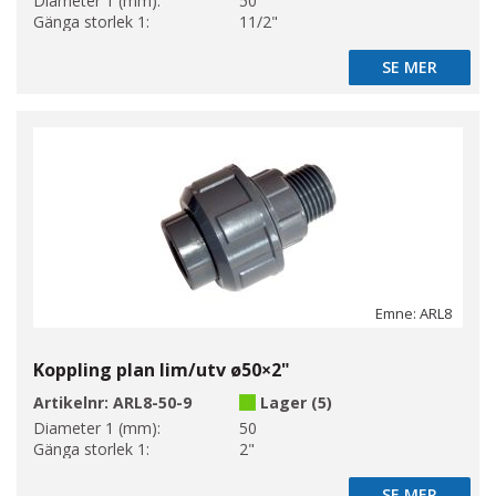
Diameter 1 (mm):
50
Gänga storlek 1:
11/2"
SE MER
SE MER
Emne: ARL8
Koppling plan lim/utv ø50×2"
Artikelnr:
ARL8-50-9
Lager (5)
Diameter 1 (mm):
50
Gänga storlek 1:
2"
SE MER