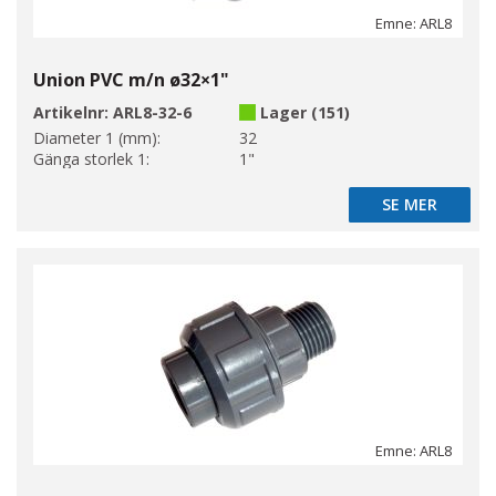
Emne: ARL8
Union PVC m/n ø32×1"
Artikelnr:
ARL8-32-6
Lager (151)
Diameter 1 (mm):
32
Gänga storlek 1:
1"
SE MER
SE MER
Emne: ARL8