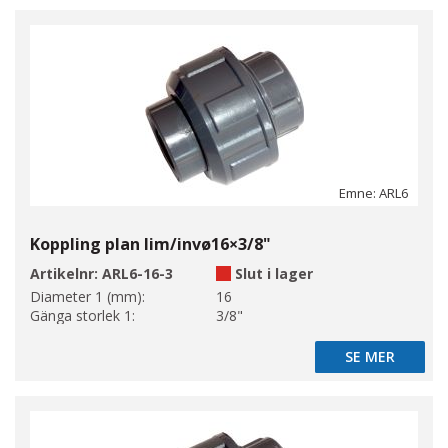
Emne: ARL6
Koppling plan lim/invø16×3/8"
Artikelnr:
ARL6-16-3
Slut i lager
Diameter 1 (mm):
16
Gänga storlek 1:
3/8"
SE MER
SE MER