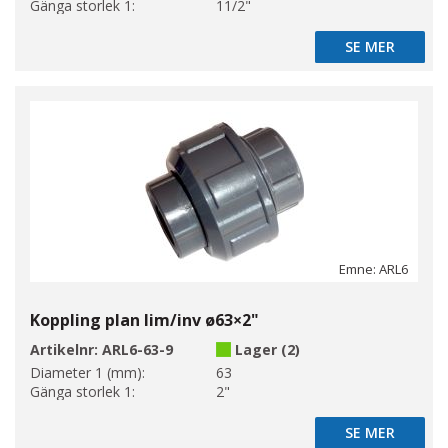
Gänga storlek 1:
11/2"
SE MER
SE MER
Emne: ARL6
Koppling plan lim/inv ø63×2"
Artikelnr:
ARL6-63-9
Lager (2)
Diameter 1 (mm):
63
Gänga storlek 1:
2"
SE MER
SE MER