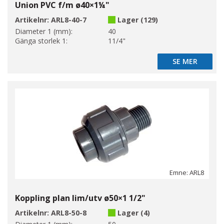
Union PVC f/m ø40×1¼"
Artikelnr:
ARL8-40-7
Lager (129)
Diameter 1 (mm):
40
Gänga storlek 1:
11/4"
SE MER
SE MER
Emne: ARL8
Koppling plan lim/utv ø50×1 1/2"
Artikelnr:
ARL8-50-8
Lager (4)