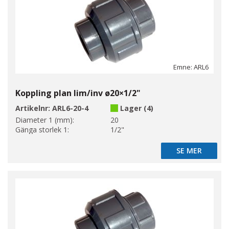
Emne: ARL6
Koppling plan lim/inv ø20×1/2"
Artikelnr:
ARL6-20-4
Lager (4)
Diameter 1 (mm):
20
Gänga storlek 1:
1/2"
SE MER
SE MER