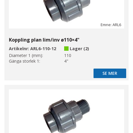
Emne: ARL6
Koppling plan lim/inv ø110×4"
Artikelnr:
ARL6-110-12
Lager (2)
Diameter 1 (mm):
110
Gänga storlek 1:
4"
SE MER
SE MER