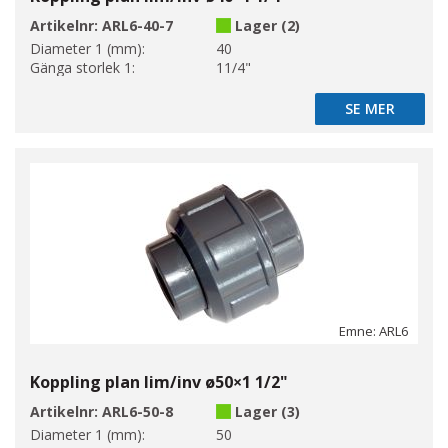
Artikelnr:
ARL6-40-7
Lager (2)
Diameter 1 (mm):
40
Gänga storlek 1:
11/4"
SE MER
SE MER
Emne: ARL6
Koppling plan lim/inv ø50×1 1/2"
Artikelnr:
ARL6-50-8
Lager (3)
Diameter 1 (mm):
50