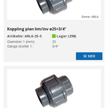
Emne: ARL6
Koppling plan lim/inv ø25×3/4"
Artikelnr:
ARL6-25-5
Lager (298)
Diameter 1 (mm):
25
Gänga storlek 1:
3/4"
SE MER
SE MER