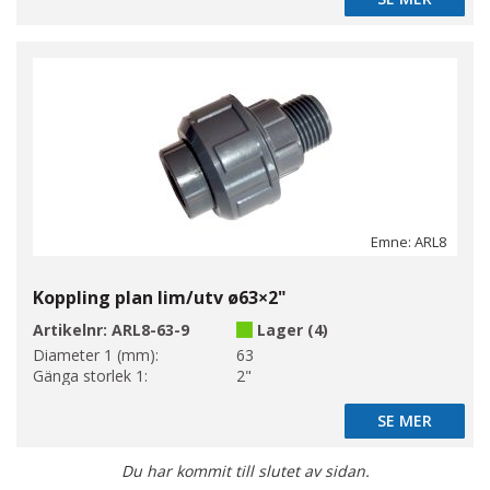
SE MER
Emne: ARL8
Koppling plan lim/utv ø63×2"
Artikelnr:
ARL8-63-9
Lager (4)
Diameter 1 (mm):
63
Gänga storlek 1:
2"
SE MER
SE MER
Du har kommit till slutet av sidan.