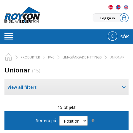
Logga in
SÖK
PRODUKTER
PVC
LIM/GJÄNGADE FITTINGS
UNIONAR
Unionar
(15)
View all filters
15 objekt
Sätt
Sortera på
fallande
sortering