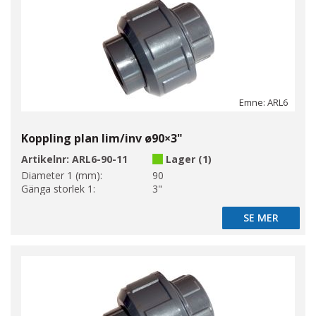
Emne: ARL6
Koppling plan lim/inv ø90×3"
Artikelnr:
ARL6-90-11
Lager (1)
Diameter 1 (mm):
90
Gänga storlek 1:
3"
SE MER
SE MER