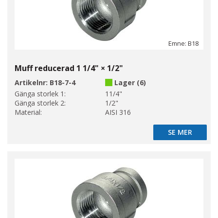
Emne: B18
Muff reducerad 1 1/4" × 1/2"
Artikelnr:
B18-7-4
Lager (6)
Gänga storlek 1:
11/4"
Gänga storlek 2:
1/2"
Material:
AISI 316
SE MER
SE MER