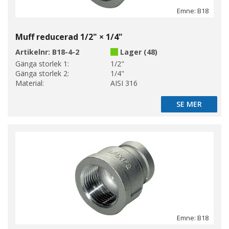
Emne: B18
Muff reducerad 1/2" × 1/4"
Artikelnr:
B18-4-2
Lager (48)
Gänga storlek 1:
1/2"
Gänga storlek 2:
1/4"
Material:
AISI 316
SE MER
SE MER
Emne: B18