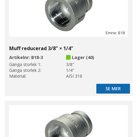
Emne: B18
Muff reducerad 3/8" × 1/4"
Artikelnr:
B18-3
Lager (40)
Gänga storlek 1:
3/8"
Gänga storlek 2:
1/4"
Material:
AISI 316
SE MER
SE MER