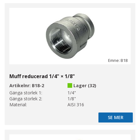
Emne: B18
Muff reducerad 1/4" × 1/8"
Artikelnr:
B18-2
Lager (32)
Gänga storlek 1:
1/4"
Gänga storlek 2:
1/8"
Material:
AISI 316
SE MER
SE MER