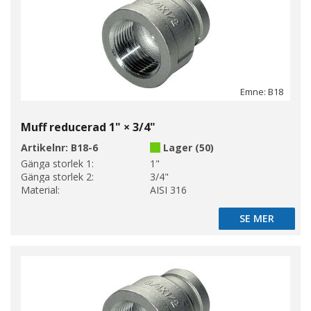
Emne: B18
Muff reducerad 1" × 3/4"
Artikelnr:
B18-6
Lager (50)
Gänga storlek 1:
1"
Gänga storlek 2:
3/4"
Material:
AISI 316
SE MER
SE MER