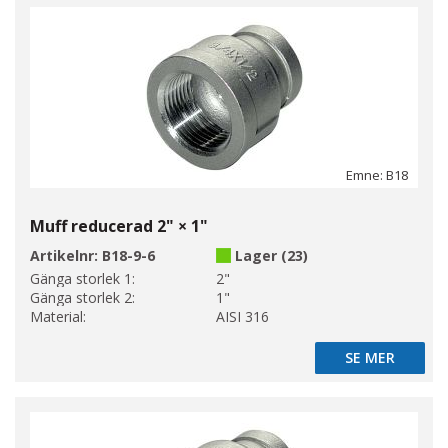
Emne: B18
Muff reducerad 2" × 1"
Artikelnr:
B18-9-6
Lager (23)
Gänga storlek 1:
2"
Gänga storlek 2:
1"
Material:
AISI 316
SE MER
SE MER