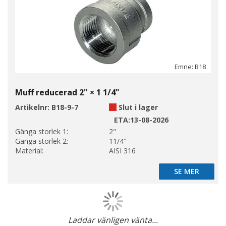
Emne: B18
Muff reducerad 2" × 1 1/4"
Artikelnr:
B18-9-7
Slut i lager
ETA:
13-08-2026
Gänga storlek 1:
2"
Gänga storlek 2:
11/4"
Material:
AISI 316
SE MER
SE MER
Laddar vänligen vänta...