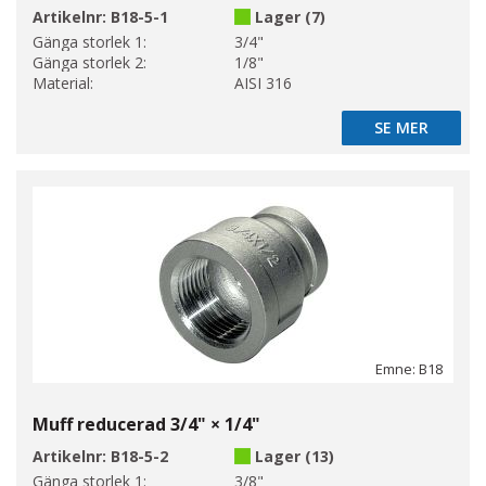
Artikelnr:
B18-5-1
Lager (7)
Gänga storlek 1:
3/4"
Gänga storlek 2:
1/8"
Material:
AISI 316
SE MER
SE MER
Emne: B18
Muff reducerad 3/4" × 1/4"
Artikelnr:
B18-5-2
Lager (13)
Gänga storlek 1:
3/8"