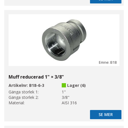
Emne: B18
Muff reducerad 1" × 3/8"
Artikelnr:
B18-6-3
Lager (6)
Gänga storlek 1:
1"
Gänga storlek 2:
3/8"
Material:
AISI 316
SE MER
SE MER