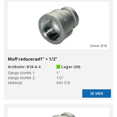
Emne: B18
Muff reducerad1" × 1/2"
Artikelnr:
B18-6-4
Lager (69)
Gänga storlek 1:
1"
Gänga storlek 2:
1/2"
Material:
AISI 316
SE MER
SE MER