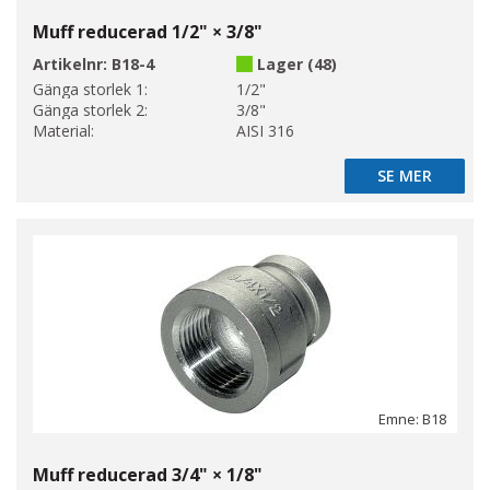
Muff reducerad 1/2" × 3/8"
Artikelnr:
B18-4
Lager (48)
Gänga storlek 1:
1/2"
Gänga storlek 2:
3/8"
Material:
AISI 316
SE MER
SE MER
Emne: B18
Muff reducerad 3/4" × 1/8"