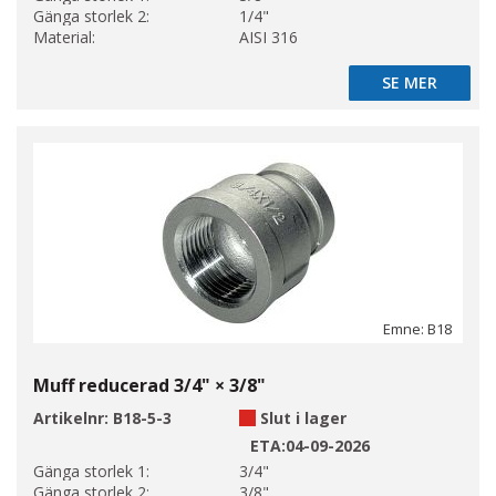
Gänga storlek 2:
1/4"
Material:
AISI 316
SE MER
SE MER
Emne: B18
Muff reducerad 3/4" × 3/8"
Artikelnr:
B18-5-3
Slut i lager
ETA:
04-09-2026
Gänga storlek 1:
3/4"
Gänga storlek 2:
3/8"