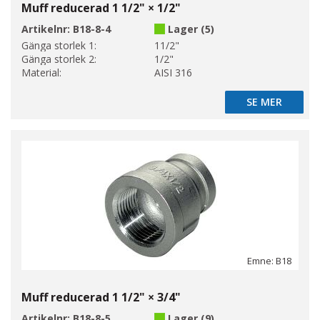
Muff reducerad 1 1/2" × 1/2"
Artikelnr:
B18-8-4
Lager (5)
Gänga storlek 1:
11/2"
Gänga storlek 2:
1/2"
Material:
AISI 316
SE MER
SE MER
Emne: B18
Muff reducerad 1 1/2" × 3/4"
Artikelnr:
B18-8-5
Lager (9)