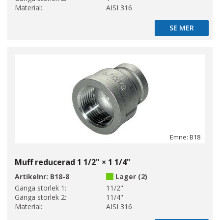
Material:
AISI 316
SE MER
SE MER
Emne: B18
Muff reducerad 1 1/2" × 1 1/4"
Artikelnr:
B18-8
Lager (2)
Gänga storlek 1:
11/2"
Gänga storlek 2:
11/4"
Material:
AISI 316