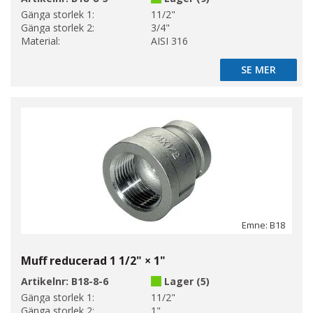
Gänga storlek 1:
11/2"
Gänga storlek 2:
3/4"
Material:
AISI 316
SE MER
SE MER
Emne: B18
Muff reducerad 1 1/2" × 1"
Artikelnr:
B18-8-6
Lager (5)
Gänga storlek 1:
11/2"
Gänga storlek 2:
1"