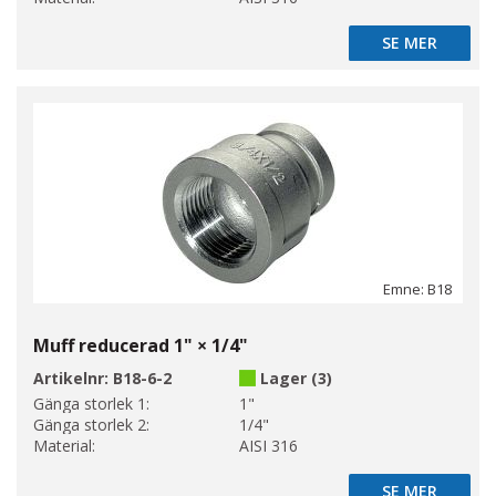
SE MER
SE MER
Emne: B18
Muff reducerad 1" × 1/4"
Artikelnr:
B18-6-2
Lager (3)
Gänga storlek 1:
1"
Gänga storlek 2:
1/4"
Material:
AISI 316
SE MER
SE MER