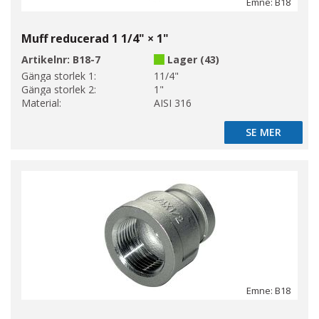
Emne: B18
Muff reducerad 1 1/4" × 1"
Artikelnr:
B18-7
Lager (43)
Gänga storlek 1:
11/4"
Gänga storlek 2:
1"
Material:
AISI 316
SE MER
SE MER
Emne: B18