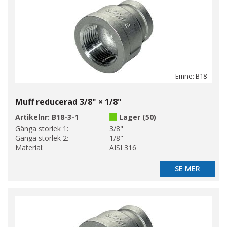
Emne: B18
Muff reducerad 3/8" × 1/8"
Artikelnr:
B18-3-1
Lager (50)
Gänga storlek 1:
3/8"
Gänga storlek 2:
1/8"
Material:
AISI 316
SE MER
SE MER