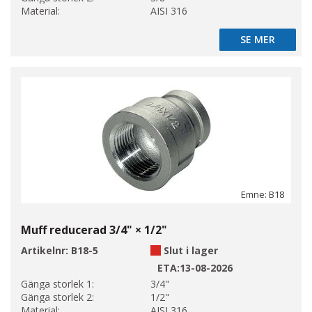
Material:
AISI 316
SE MER
SE MER
Emne: B18
Muff reducerad 3/4" × 1/2"
Artikelnr:
B18-5
Slut i lager
ETA:
13-08-2026
Gänga storlek 1:
3/4"
Gänga storlek 2:
1/2"
Material:
AISI 316