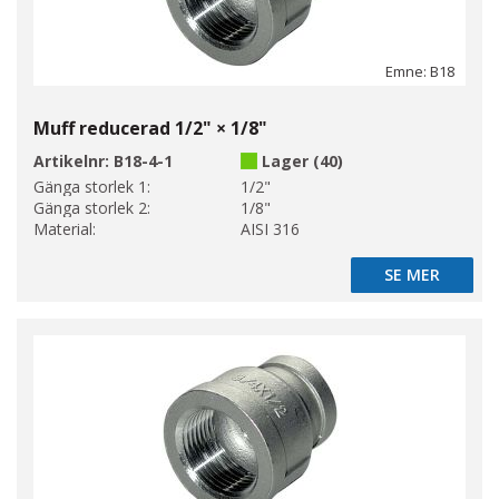
Emne: B18
Muff reducerad 1/2" × 1/8"
Artikelnr:
B18-4-1
Lager (40)
Gänga storlek 1:
1/2"
Gänga storlek 2:
1/8"
Material:
AISI 316
SE MER
SE MER