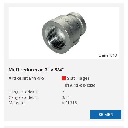
Emne: B18
Muff reducerad 2" × 3/4"
Artikelnr:
B18-9-5
Slut i lager
ETA:
13-08-2026
Gänga storlek 1:
2"
Gänga storlek 2:
3/4"
Material:
AISI 316
SE MER
SE MER