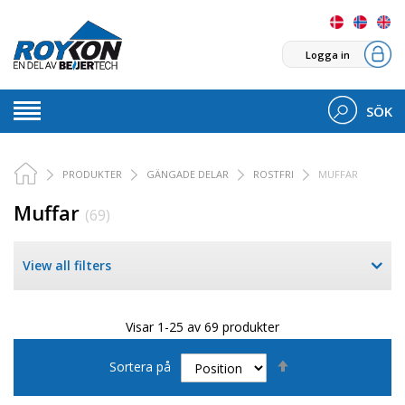
Logga in
SÖK
PRODUKTER
GÄNGADE DELAR
ROSTFRI
MUFFAR
Muffar
(69)
View all filters
Visar 1-25 av 69 produkter
Sätt
Sortera på
fallande
sortering