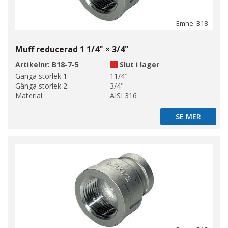
Emne: B18
Muff reducerad 1 1/4" × 3/4"
Artikelnr:
B18-7-5
Slut i lager
Gänga storlek 1:
11/4"
Gänga storlek 2:
3/4"
Material:
AISI 316
SE MER
SE MER