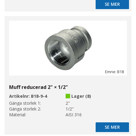
SE MER
SE MER
Emne: B18
Muff reducerad 2" × 1/2"
Artikelnr:
B18-9-4
Lager (8)
Gänga storlek 1:
2"
Gänga storlek 2:
1/2"
Material:
AISI 316
SE MER
SE MER