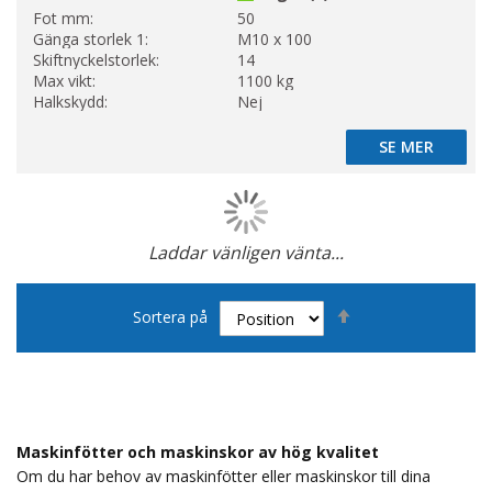
Fot mm:
50
Gänga storlek 1:
M10 x 100
Skiftnyckelstorlek:
14
Max vikt:
1100 kg
Halkskydd:
Nej
SE MER
SE MER
Laddar vänligen vänta...
Page
Sätt
Sortera på
fallande
sortering
Maskinfötter och maskinskor av hög kvalitet
Om du har behov av maskinfötter eller maskinskor till dina