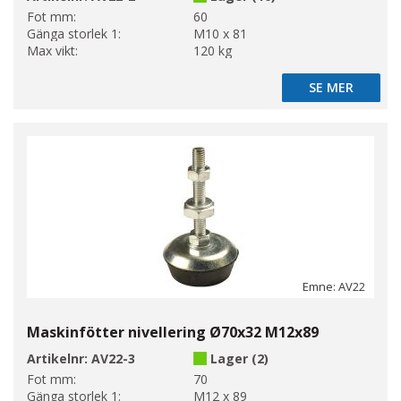
Fot mm:
60
Gänga storlek 1:
M10 x 81
Max vikt:
120 kg
SE MER
SE MER
Emne: AV22
Maskinfötter nivellering Ø70x32 M12x89
Artikelnr:
AV22-3
Lager (2)
Fot mm:
70
Gänga storlek 1:
M12 x 89