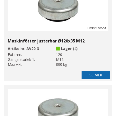
Emne: AV20
Maskinfötter justerbar Ø120x35 M12
Artikelnr:
AV20-3
Lager (4)
Fot mm:
120
Gänga storlek 1:
M12
Max vikt:
800 kg
SE MER
SE MER