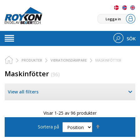
Logga in
SÖK
PRODUKTER
VIBRATIONSDÄMPARE
MASKINFÖTTER
Maskinfötter
(96)
View all filters
Visar 1-25 av 96 produkter
Sätt
Sortera på
fallande
sortering