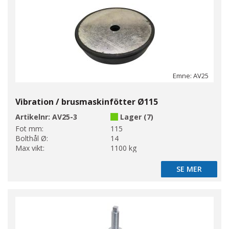
Emne: AV25
Vibration / brusmaskinfötter Ø115
Artikelnr:
AV25-3
Lager (7)
Fot mm:
115
Bolthål Ø:
14
Max vikt:
1100 kg
SE MER
SE MER