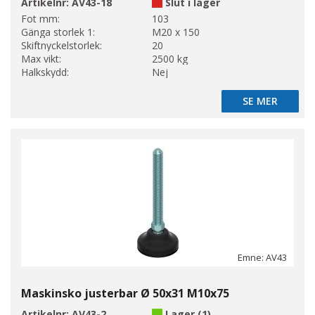
Artikelnr:
AV43-18
Slut i lager
Fot mm:
103
Gänga storlek 1:
M20 x 150
Skiftnyckelstorlek:
20
Max vikt:
2500 kg
Halkskydd:
Nej
SE MER
SE MER
Emne: AV43
Maskinsko justerbar Ø 50x31 M10x75
Artikelnr:
AV43-2
Lager (1)