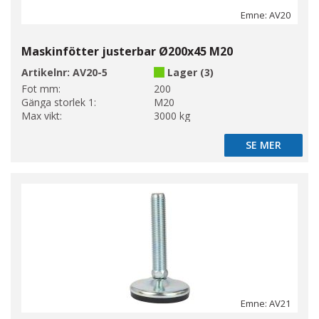
Emne: AV20
Maskinfötter justerbar Ø200x45 M20
Artikelnr:
AV20-5
Lager (3)
Fot mm:
200
Gänga storlek 1:
M20
Max vikt:
3000 kg
SE MER
SE MER
Emne: AV21