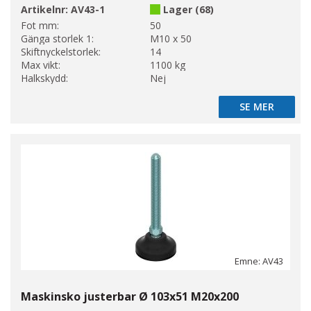
Artikelnr:
AV43-1
Lager (68)
Fot mm:
50
Gänga storlek 1:
M10 x 50
Skiftnyckelstorlek:
14
Max vikt:
1100 kg
Halkskydd:
Nej
SE MER
SE MER
Emne: AV43
Maskinsko justerbar Ø 103x51 M20x200