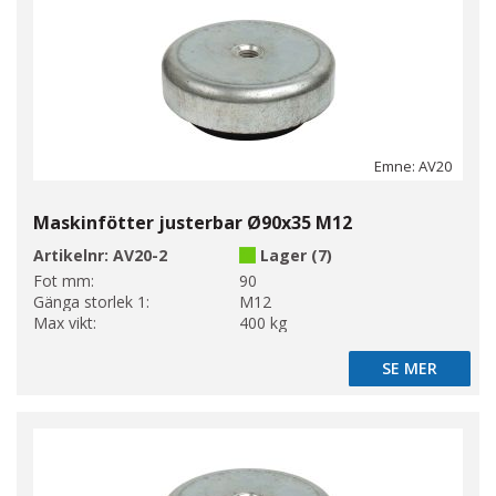
Emne: AV20
Maskinfötter justerbar Ø90x35 M12
Artikelnr:
AV20-2
Lager (7)
Fot mm:
90
Gänga storlek 1:
M12
Max vikt:
400 kg
SE MER
SE MER