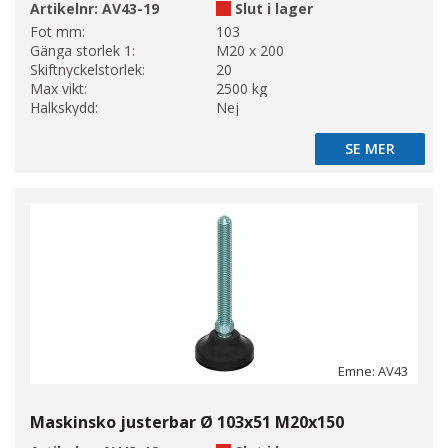
Artikelnr:
AV43-19
Slut i lager
Fot mm:
103
Gänga storlek 1:
M20 x 200
Skiftnyckelstorlek:
20
Max vikt:
2500 kg
Halkskydd:
Nej
SE MER
SE MER
Emne: AV43
Maskinsko justerbar Ø 103x51 M20x150