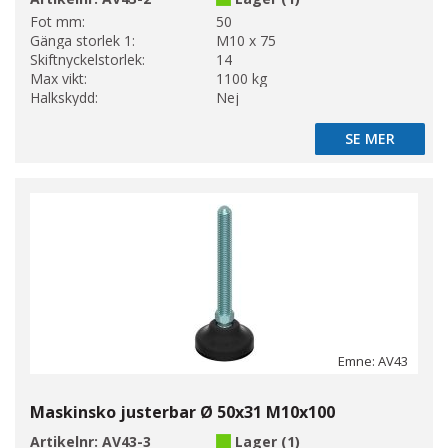
Fot mm:
50
Gänga storlek 1:
M10 x 75
Skiftnyckelstorlek:
14
Max vikt:
1100 kg
Halkskydd:
Nej
SE MER
SE MER
Emne: AV43
Maskinsko justerbar Ø 50x31 M10x100
Artikelnr:
AV43-3
Lager (1)