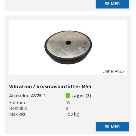
SE MER
SE MER
Emne: AV25
Vibration / brusmaskinfötter Ø55
Artikelnr:
AV25-1
Lager (3)
Fot mm:
55
Bolthål Ø:
8
Max vikt:
150 kg
SE MER
SE MER