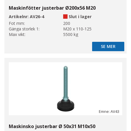
Maskinfötter justerbar Ø200x56 M20
Artikelnr:
AV26-4
Slut i lager
Fot mm:
200
Gänga storlek 1:
M20 x 110-125
Max vikt:
5500 kg
SE MER
SE MER
Emne: AV43
Maskinsko justerbar Ø 50x31 M10x50