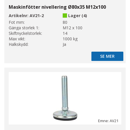
Maskinfötter nivellering Ø80x35 M12x100
Artikelnr:
AV21-2
Lager (4)
Fot mm:
80
Gänga storlek 1:
M12 x 100
Skiftnyckelstorlek:
14
Max vikt:
1000 kg
Halkskydd:
Ja
SE MER
SE MER
Emne: AV21