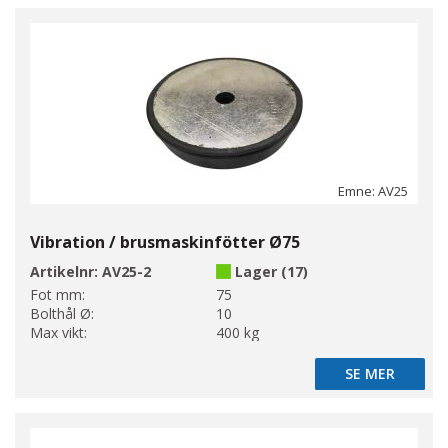
Emne: AV25
Vibration / brusmaskinfötter Ø75
Artikelnr:
AV25-2
Lager (17)
Fot mm:
75
Bolthål Ø:
10
Max vikt:
400 kg
SE MER
SE MER