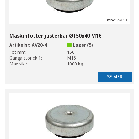
Emne: AV20
Maskinfötter justerbar Ø150x40 M16
Artikelnr:
AV20-4
Lager (5)
Fot mm:
150
Gänga storlek 1:
M16
Max vikt:
1000 kg
SE MER
SE MER