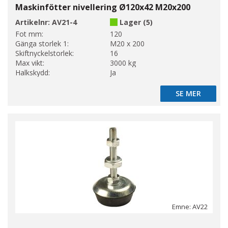
Maskinfötter nivellering Ø120x42 M20x200
Artikelnr:
AV21-4
Lager (5)
Fot mm:
120
Gänga storlek 1:
M20 x 200
Skiftnyckelstorlek:
16
Max vikt:
3000 kg
Halkskydd:
Ja
SE MER
SE MER
Emne: AV22