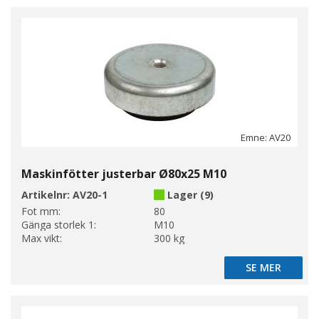
Emne: AV20
Maskinfötter justerbar Ø80x25 M10
Artikelnr:
AV20-1
Lager (9)
Fot mm:
80
Gänga storlek 1:
M10
Max vikt:
300 kg
SE MER
SE MER