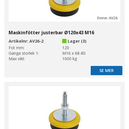
Emne: AV26
Maskinfötter justerbar Ø120x43 M16
Artikelnr:
AV26-2
Lager (3)
Fot mm:
120
Gänga storlek 1:
M16 x 68-80
Max vikt:
1000 kg
SE MER
SE MER