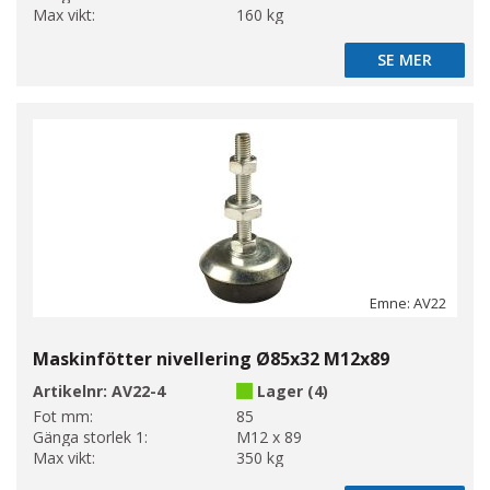
Max vikt:
160 kg
SE MER
SE MER
Emne: AV22
Maskinfötter nivellering Ø85x32 M12x89
Artikelnr:
AV22-4
Lager (4)
Fot mm:
85
Gänga storlek 1:
M12 x 89
Max vikt:
350 kg