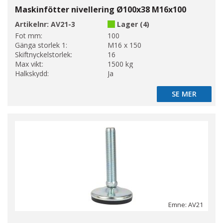
Maskinfötter nivellering Ø100x38 M16x100
Artikelnr:
AV21-3
Lager (4)
Fot mm:
100
Gänga storlek 1:
M16 x 150
Skiftnyckelstorlek:
16
Max vikt:
1500 kg
Halkskydd:
Ja
SE MER
SE MER
Emne: AV21