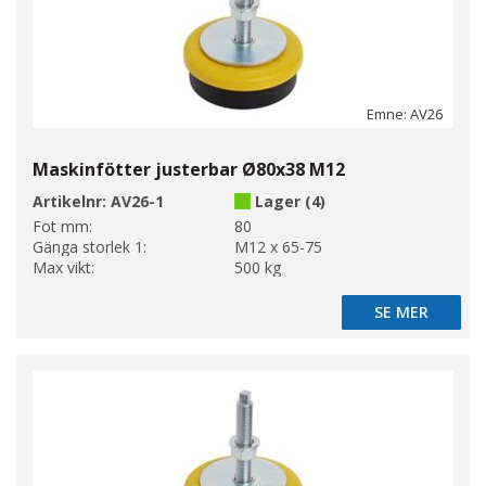
Emne: AV26
Maskinfötter justerbar Ø80x38 M12
Artikelnr:
AV26-1
Lager (4)
Fot mm:
80
Gänga storlek 1:
M12 x 65-75
Max vikt:
500 kg
SE MER
SE MER