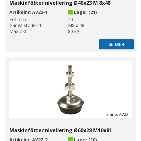
Maskinfötter nivellering Ø40x23 M 8x48
Artikelnr:
AV22-1
Lager (21)
Fot mm:
40
Gänga storlek 1:
M8 x 48
Max vikt:
80 kg
SE MER
SE MER
Emne: AV22
Maskinfötter nivellering Ø60x28 M10x81
Artikelnr:
AV22-2
Lager (10)