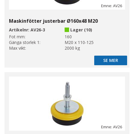
Emne: AV26
Maskinfötter justerbar Ø160x48 M20
Artikelnr:
AV26-3
Lager (10)
Fot mm:
160
Gänga storlek 1:
M20 x 110-125
Max vikt:
2000 kg
SE MER
SE MER
Emne: AV26