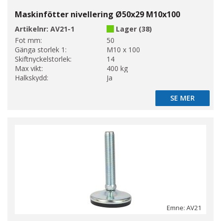
Maskinfötter nivellering Ø50x29 M10x100
Artikelnr:
AV21-1
Lager (38)
Fot mm:
50
Gänga storlek 1:
M10 x 100
Skiftnyckelstorlek:
14
Max vikt:
400 kg
Halkskydd:
Ja
SE MER
SE MER
Emne: AV21