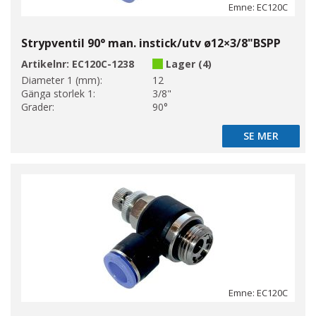
Emne: EC120C
Strypventil 90° man. instick/utv ø12×3/8"BSPP
Artikelnr:
EC120C-1238
Lager (4)
Diameter 1 (mm):
12
Gänga storlek 1:
3/8"
Grader:
90°
SE MER
SE MER
Emne: EC120C