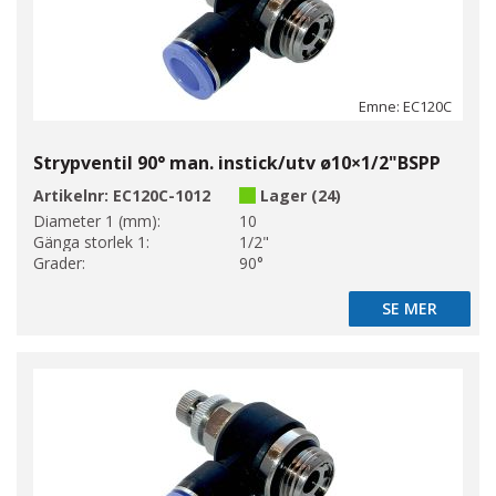
Emne: EC120C
Strypventil 90° man. instick/utv ø10×1/2"BSPP
Artikelnr:
EC120C-1012
Lager (24)
Diameter 1 (mm):
10
Gänga storlek 1:
1/2"
Grader:
90°
SE MER
SE MER