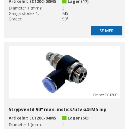
Artikelnr:
EC120C-03M5
Lager (17)
Diameter 1 (mm):
3
Gänga storlek 1:
M5
Grader:
90°
SE MER
SE MER
Emne: EC120C
Strypventil 90° man. instick/utv ø4×M5 nip
Artikelnr:
EC120C-04M5
Lager (56)
Diameter 1 (mm):
4