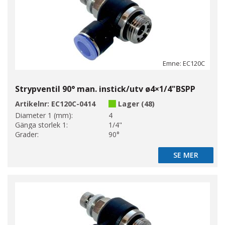
Emne: EC120C
Strypventil 90° man. instick/utv ø4×1/4"BSPP
Artikelnr:
EC120C-0414
Lager (48)
Diameter 1 (mm):
4
Gänga storlek 1:
1/4"
Grader:
90°
SE MER
SE MER