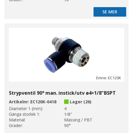
SE MER
SE MER
Emne: EC120K
Strypventil 90° man. instick/utv ø4×1/8"BSPT
Artikelnr:
EC120K-0418
Lager (26)
Diameter 1 (mm):
4
Gänga storlek 1:
1/8"
Material:
Mässing / PBT
Grader:
90°