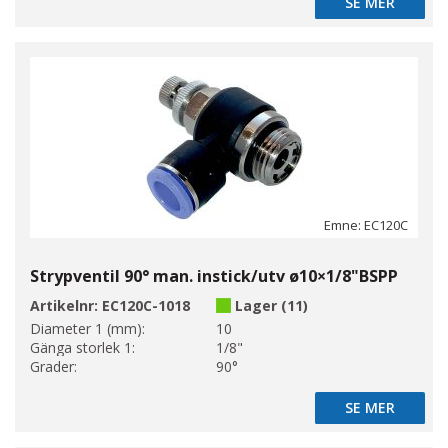
SE MER
SE MER
Emne: EC120C
Strypventil 90° man. instick/utv ø10×1/8"BSPP
Artikelnr:
EC120C-1018
Lager (11)
Diameter 1 (mm):
10
Gänga storlek 1:
1/8"
Grader:
90°
SE MER
SE MER