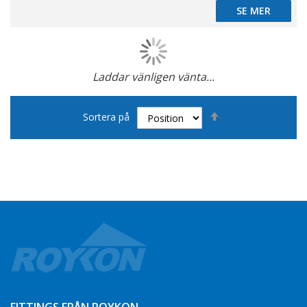
SE MER
SE MER
Laddar vänligen vänta...
Page
Sätt
Sortera på
fallande
sortering