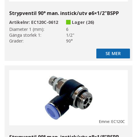
Strypventil 90° man. instick/utv ø6×1/2"BSPP
Artikelnr:
EC120C-0612
Lager (26)
Diameter 1 (mm):
6
Gänga storlek 1:
1/2"
Grader:
90°
SE MER
SE MER
Emne: EC120C