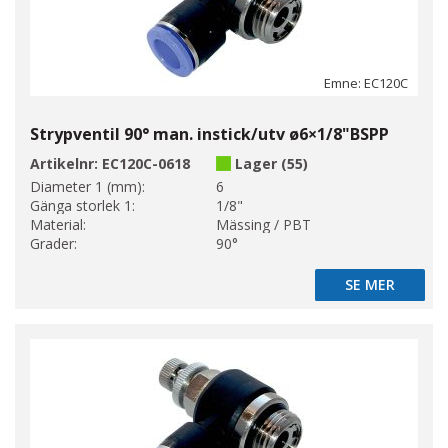
Emne: EC120C
Strypventil 90° man. instick/utv ø6×1/8"BSPP
Artikelnr:
EC120C-0618
Lager (55)
Diameter 1 (mm):
6
Gänga storlek 1:
1/8"
Material:
Mässing / PBT
Grader:
90°
SE MER
SE MER