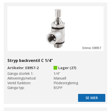
Emne: E8957
Stryp backventil C 1/4"
Artikelnr:
E8957-2
Lager (27)
Gänga storlek 1:
1/4"
Aktiveringsmetod:
Manuell
Ventil funktion:
Flödesreglering
Gänga typ:
BSPP
SE MER
SE MER