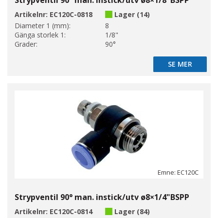
Strypventil 90° man. instick/utv ø8×1/8"BSPP
Artikelnr:
EC120C-0818
Lager (14)
Diameter 1 (mm):
8
Gänga storlek 1:
1/8"
Grader:
90°
SE MER
SE MER
Emne: EC120C
Strypventil 90° man. instick/utv ø8×1/4"BSPP
Artikelnr:
EC120C-0814
Lager (84)