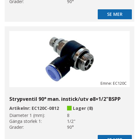
Grader:
90°
SE MER
SE MER
Emne: EC120C
Strypventil 90° man. instick/utv ø8×1/2"BSPP
Artikelnr:
EC120C-0812
Lager (8)
Diameter 1 (mm):
8
Gänga storlek 1:
1/2"
Grader:
90°