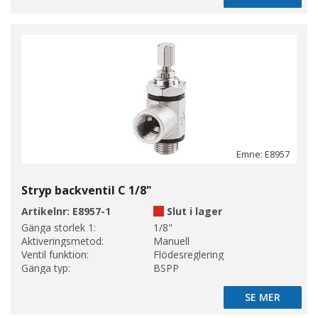
Emne: E8957
Stryp backventil C 1/8"
Artikelnr:
E8957-1
Slut i lager
Gänga storlek 1:
1/8"
Aktiveringsmetod:
Manuell
Ventil funktion:
Flödesreglering
Gänga typ:
BSPP
SE MER
SE MER