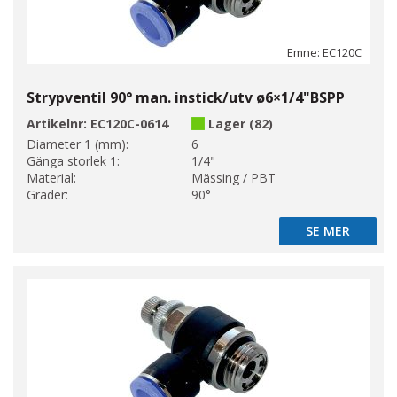
Emne: EC120C
Strypventil 90° man. instick/utv ø6×1/4"BSPP
Artikelnr:
EC120C-0614
Lager (82)
Diameter 1 (mm):
6
Gänga storlek 1:
1/4"
Material:
Mässing / PBT
Grader:
90°
SE MER
SE MER