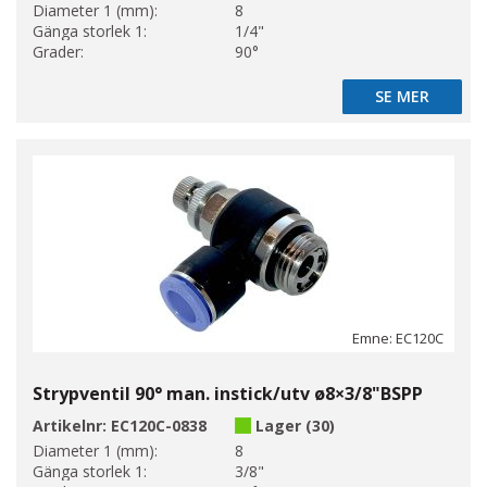
Diameter 1 (mm):
8
Gänga storlek 1:
1/4"
Grader:
90°
SE MER
SE MER
Emne: EC120C
Strypventil 90° man. instick/utv ø8×3/8"BSPP
Artikelnr:
EC120C-0838
Lager (30)
Diameter 1 (mm):
8
Gänga storlek 1:
3/8"