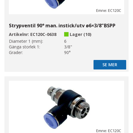
Emne: EC120C
Strypventil 90° man. instick/utv ø6×3/8"BSPP
Artikelnr:
EC120C-0638
Lager (10)
Diameter 1 (mm):
6
Gänga storlek 1:
3/8"
Grader:
90°
SE MER
SE MER
Emne: EC120C