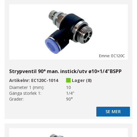
Emne: EC120C
Strypventil 90° man. instick/utv ø10×1/4"BSPP
Artikelnr:
EC120C-1014
Lager (8)
Diameter 1 (mm):
10
Gänga storlek 1:
1/4"
Grader:
90°
SE MER
SE MER