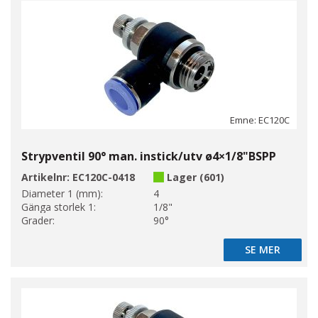
Emne: EC120C
Strypventil 90° man. instick/utv ø4×1/8"BSPP
Artikelnr:
EC120C-0418
Lager (601)
Diameter 1 (mm):
4
Gänga storlek 1:
1/8"
Grader:
90°
SE MER
SE MER