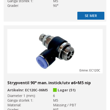
Gänga storlek 1:
M5
Grader:
90°
SE MER
SE MER
Emne: EC120C
Strypventil 90° man. instick/utv ø6×M5 nip
Artikelnr:
EC120C-06M5
Lager (51)
Diameter 1 (mm):
6
Gänga storlek 1:
M5
Material:
Mässing / PBT
Grader:
90°