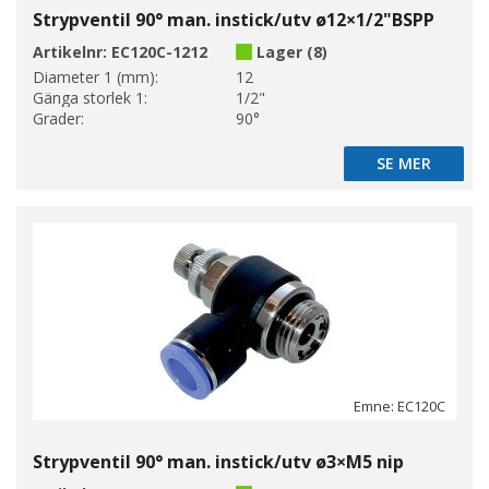
Strypventil 90° man. instick/utv ø12×1/2"BSPP
Artikelnr:
EC120C-1212
Lager (8)
Diameter 1 (mm):
12
Gänga storlek 1:
1/2"
Grader:
90°
SE MER
SE MER
Emne: EC120C
Strypventil 90° man. instick/utv ø3×M5 nip