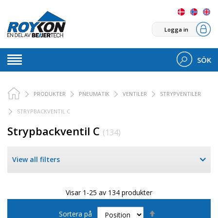
Logga in
SÖK
PRODUKTER
PNEUMATIK
VENTILER
STRYPVENTILER
STRYPBACKVENTIL C
Strypbackventil C
(134)
View all filters
Visar 1-25 av 134 produkter
Sätt
Sortera på
fallande