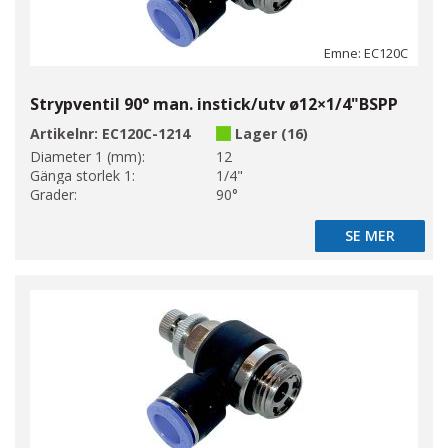
Emne: EC120C
Strypventil 90° man. instick/utv ø12×1/4"BSPP
Artikelnr:
EC120C-1214
Lager (16)
Diameter 1 (mm):
12
Gänga storlek 1:
1/4"
Grader:
90°
SE MER
SE MER