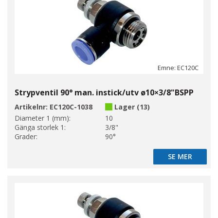
Emne: EC120C
Strypventil 90° man. instick/utv ø10×3/8"BSPP
Artikelnr:
EC120C-1038
Lager (13)
Diameter 1 (mm):
10
Gänga storlek 1:
3/8"
Grader:
90°
SE MER
SE MER