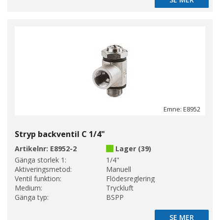
SE MER
Emne: E8952
Stryp backventil C 1/4"
Artikelnr:
E8952-2
Lager (39)
Gänga storlek 1:
1/4"
Aktiveringsmetod:
Manuell
Ventil funktion:
Flödesreglering
Medium:
Tryckluft
Gänga typ:
BSPP
SE MER
SE MER