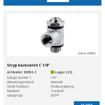
sortering
Emne: E8952
Stryp backventil C 1/8"
Artikelnr:
E8952-1
Lager (21)
Gänga storlek 1:
1/8"
Aktiveringsmetod:
Manuell
Ventil funktion:
Flödesreglering
Medium:
Tryckluft
Gänga typ:
BSPP
SE MER