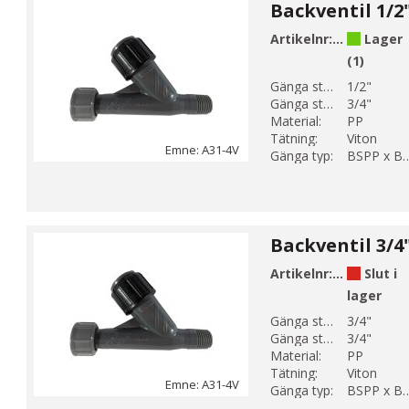
Artikelnr:
A31-44-V
Lager
(1)
Gänga storlek 1:
1/2"
Gänga storlek 2:
3/4"
Material:
PP
Tätning:
Viton
Emne: A31-4V
Gänga typ:
BSPP x 
Artikelnr:
A31-45-V
Slut i
lager
Gänga storlek 1:
3/4"
Gänga storlek 2:
3/4"
Material:
PP
Tätning:
Viton
Emne: A31-4V
Gänga typ:
BSPP x 