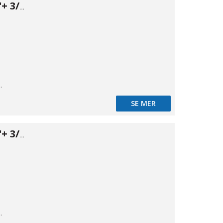
Backventil 1/2"+ 3/4"
BSPT
SE MER
Backventil 3/4"+ 3/4"
BSPT