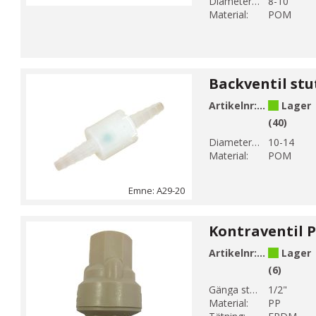
Diameter 1 (mm):
8-10
Material:
POM
Artikelnr:
A29-22
Lager
(40)
Diameter 1 (mm):
10-14
Material:
POM
Emne: A29-20
Artikelnr:
A29-3
Lager
(6)
Gänga storlek 1:
1/2"
Material:
PP