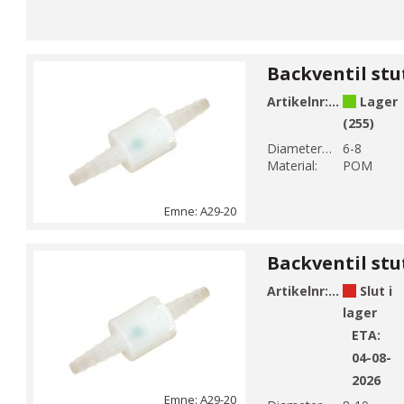
Artikelnr:
A29-20
Lager
(255)
Diameter 1 (mm):
6-8
Material:
POM
Emne: A29-20
Artikelnr:
A29-21
Slut i
lager
ETA:
04-08-
2026
Emne: A29-20