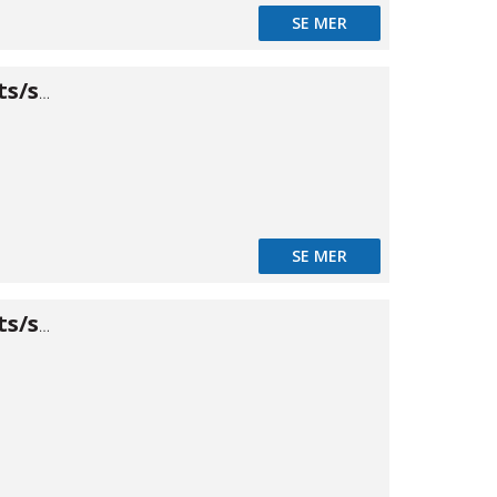
SE MER
Backventil stuts/stuts 6-8mm
SE MER
Backventil stuts/stuts 8-10mm