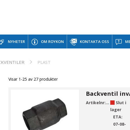
NYHETER
OM ROYKON
KONTAKTA OSS
ME
CKVENTILER
PLAST
Visar 1-25 av 27 produkter
Artikelnr:
430235004
Slut i
lager
ETA:
07-08-