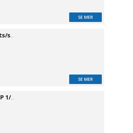
SE MER
Backventil stuts/stuts 10-14mm
SE MER
Kontraventil PP 1/2"