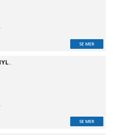
,035
SE MER
Kontraventil NYLON 3/4"
,035
SE MER