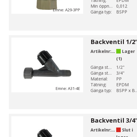
Tätning:
EPDM
Min öppningstryck (bar):
0,012
Emne: A29-3PP
Gänga typ:
BSPP
Artikelnr:
A31-44-E
Lager
(1)
Gänga storlek 1:
1/2"
Gänga storlek 2:
3/4"
Material:
PP
Tätning:
EPDM
Emne: A31-4E
Gänga typ:
BSPP x 
Artikelnr:
A31-45-E
Slut i