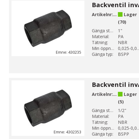
Artikelnr:
430235008
Lager
(70)
Gänga storlek 1:
1"
Material:
PA
Tätning:
NBR
Min öppningstryck (bar):
0,025-0
Emne: 430235
Gänga typ:
BSPP
Artikelnr:
430235304
Lager
(5)
Gänga storlek 1:
1/2"
Material:
PA
Tätning:
NBR
Min öppningstryck (bar):
0,025-0
Emne: 4302353
Gänga typ:
BSPP