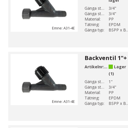
lager
Gänga storlek 1:
3/4"
Gänga storlek 2:
3/4"
Material:
PP
Tätning:
EPDM
Emne: A31-4E
Gänga typ:
BSPP x 
Backventil 1"+ 
Artikelnr:
A31-46-E
Lager
(1)
Gänga storlek 1:
1"
Gänga storlek 2:
3/4"
Material:
PP
Tätning:
EPDM
Emne: A31-4E
Gänga typ:
BSPP x 