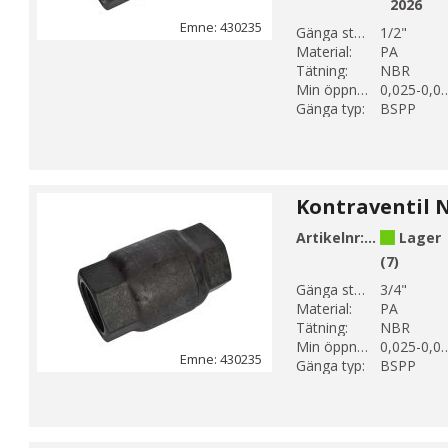
2026
Emne: 430235
Gänga storlek 1:
1/2"
Material:
PA
Tätning:
NBR
Min öppningstryck (bar):
0,025-0
Gänga typ:
BSPP
Artikelnr:
430235006
Lager
(7)
Gänga storlek 1:
3/4"
Material:
PA
Tätning:
NBR
Min öppningstryck (bar):
0,025-0
Emne: 430235
Gänga typ:
BSPP