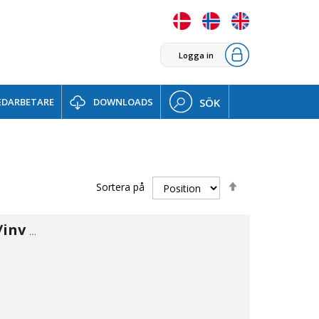
Logga in
DARBETARE
DOWNLOADS
SÖK
Sätt
Sortera på
fallande
sortering
Backventil inv/inv 1/2"