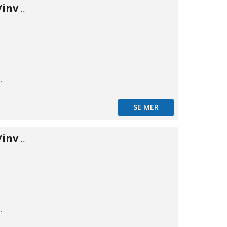
Backventil inv/inv 1"
,035
SE MER
Backventil inv/inv 1/2" utan fjäder
,035