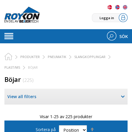
Logga in
SÖK
PRODUKTER
PNEUMATIK
SLANGKOPPLINGAR
PLAST/MS
BÖJAR
Böjar
(225)
View all filters
Visar 1-25 av 225 produkter
Sätt
Sortera på
fallande