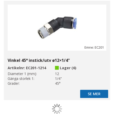
Emne: EC201
Vinkel 45° instick/utv ø12×1/4"
Artikelnr:
EC201-1214
Lager (6)
Diameter 1 (mm):
12
Gänga storlek 1:
1/4"
Grader:
45°
SE MER
SE MER