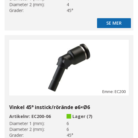
Diameter 2 (mm):
4
Grader:
45°
SE MER
SE MER
Emne: EC200
Vinkel 45° instick/rörände ø6×Ø6
Artikelnr:
EC200-06
Lager (7)
Diameter 1 (mm):
6
Diameter 2 (mm):
6
Grader:
45°