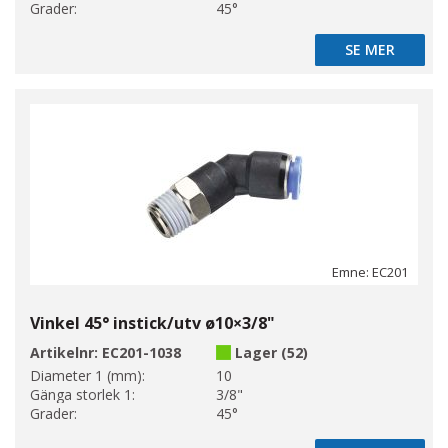
Grader:
45°
SE MER
SE MER
Emne: EC201
Vinkel 45° instick/utv ø10×3/8"
Artikelnr:
EC201-1038
Lager (52)
Diameter 1 (mm):
10
Gänga storlek 1:
3/8"
Grader:
45°