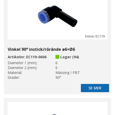
Emne: EC119
Vinkel 90° instick/rörände ø6×Ø6
Artikelnr:
EC119-0606
Lager (94)
Diameter 1 (mm):
6
Diameter 2 (mm):
6
Material:
Mässing / PBT
Grader:
90°
SE MER
SE MER