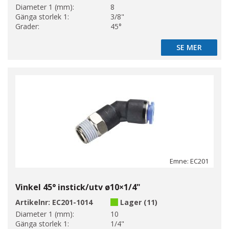
Diameter 1 (mm):
8
Gänga storlek 1:
3/8"
Grader:
45°
SE MER
SE MER
Emne: EC201
Vinkel 45° instick/utv ø10×1/4"
Artikelnr:
EC201-1014
Lager (11)
Diameter 1 (mm):
10
Gänga storlek 1:
1/4"