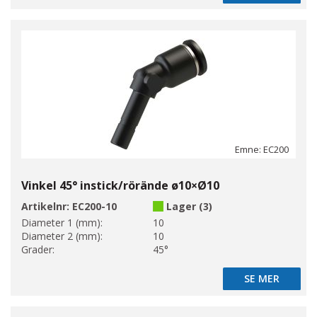
Emne: EC200
Vinkel 45° instick/rörände ø10×Ø10
Artikelnr:
EC200-10
Lager (3)
Diameter 1 (mm):
10
Diameter 2 (mm):
10
Grader:
45°
SE MER
SE MER