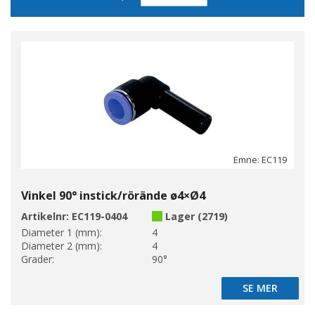
sortering
Emne: EC119
Vinkel 90° instick/rörände ø4×Ø4
Artikelnr:
EC119-0404
Lager (2719)
Diameter 1 (mm):
4
Diameter 2 (mm):
4
Grader:
90°
SE MER
SE MER