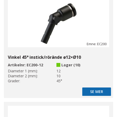
Emne: EC200
Vinkel 45° instick/rörände ø12×Ø10
Artikelnr:
EC200-12
Lager (10)
Diameter 1 (mm):
12
Diameter 2 (mm):
10
Grader:
45°
SE MER
SE MER