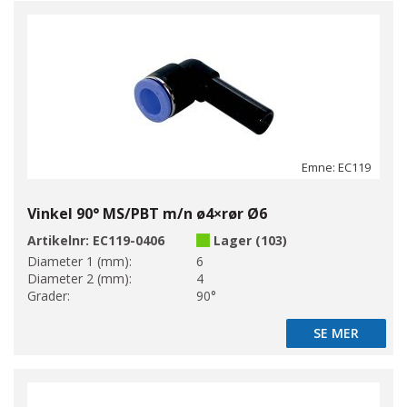
Emne: EC119
Vinkel 90° MS/PBT m/n ø4×rør Ø6
Artikelnr:
EC119-0406
Lager (103)
Diameter 1 (mm):
6
Diameter 2 (mm):
4
Grader:
90°
SE MER
SE MER