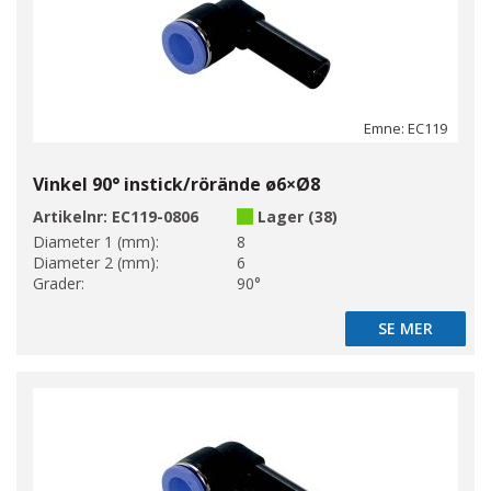
Emne: EC119
Vinkel 90° instick/rörände ø6×Ø8
Artikelnr:
EC119-0806
Lager (38)
Diameter 1 (mm):
8
Diameter 2 (mm):
6
Grader:
90°
SE MER
SE MER