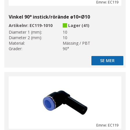
Emne: EC119
Vinkel 90° instick/rörände ø10×Ø10
Artikelnr:
EC119-1010
Lager (41)
Diameter 1 (mm):
10
Diameter 2 (mm):
10
Material:
Mässing / PBT
Grader:
90°
SE MER
SE MER
Emne: EC119