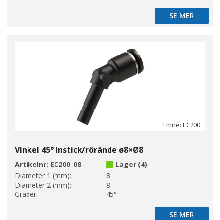
SE MER
SE MER
Emne: EC200
Vinkel 45° instick/rörände ø8×Ø8
Artikelnr:
EC200-08
Lager (4)
Diameter 1 (mm):
8
Diameter 2 (mm):
8
Grader:
45°
SE MER
SE MER