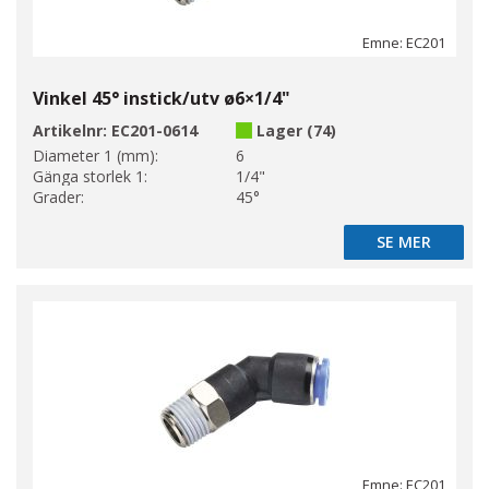
Emne: EC201
Vinkel 45° instick/utv ø6×1/4"
Artikelnr:
EC201-0614
Lager (74)
Diameter 1 (mm):
6
Gänga storlek 1:
1/4"
Grader:
45°
SE MER
SE MER
Emne: EC201