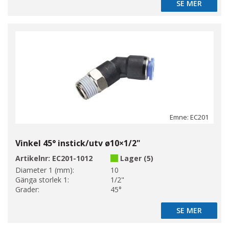
SE MER
SE MER
Emne: EC201
Vinkel 45° instick/utv ø10×1/2"
Artikelnr:
EC201-1012
Lager (5)
Diameter 1 (mm):
10
Gänga storlek 1:
1/2"
Grader:
45°
SE MER
SE MER