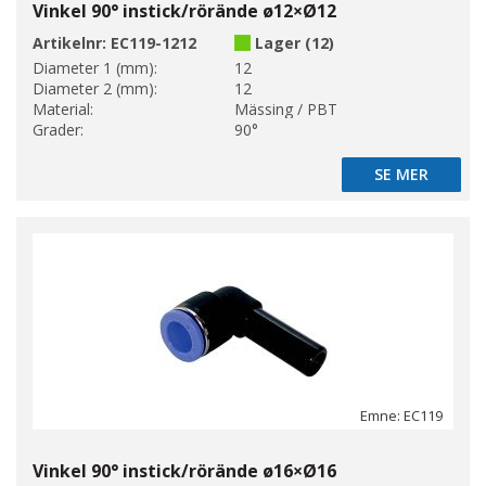
Vinkel 90° instick/rörände ø12×Ø12
Artikelnr:
EC119-1212
Lager (12)
Diameter 1 (mm):
12
Diameter 2 (mm):
12
Material:
Mässing / PBT
Grader:
90°
SE MER
SE MER
Emne: EC119
Vinkel 90° instick/rörände ø16×Ø16