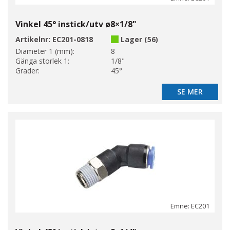
Vinkel 45° instick/utv ø8×1/8"
Artikelnr:
EC201-0818
Lager (56)
Diameter 1 (mm):
8
Gänga storlek 1:
1/8"
Grader:
45°
SE MER
SE MER
Emne: EC201