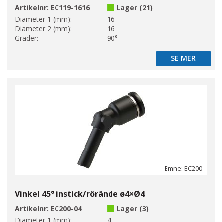
Artikelnr:
EC119-1616
Lager (21)
Diameter 1 (mm):
16
Diameter 2 (mm):
16
Grader:
90°
SE MER
SE MER
Emne: EC200
Vinkel 45° instick/rörände ø4×Ø4
Artikelnr:
EC200-04
Lager (3)
Diameter 1 (mm):
4