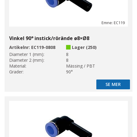
Emne: EC119
Vinkel 90° instick/rörände ø8×Ø8
Artikelnr:
EC119-0808
Lager (250)
Diameter 1 (mm):
8
Diameter 2 (mm):
8
Material:
Mässing / PBT
Grader:
90°
SE MER
SE MER