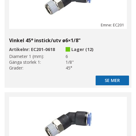
Emne: EC201
Vinkel 45° instick/utv ø6×1/8"
Artikelnr:
EC201-0618
Lager (12)
Diameter 1 (mm):
6
Gänga storlek 1:
1/8"
Grader:
45°
SE MER
SE MER