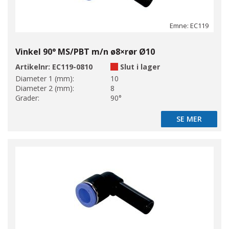
Emne: EC119
Vinkel 90° MS/PBT m/n ø8×rør Ø10
Artikelnr:
EC119-0810
Slut i lager
Diameter 1 (mm):
10
Diameter 2 (mm):
8
Grader:
90°
SE MER
SE MER