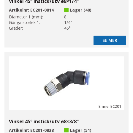
Vinkel 45° instick/utv ø8×1/4"
Artikelnr:
EC201-0814
Lager (40)
Diameter 1 (mm):
8
Gänga storlek 1:
1/4"
Grader:
45°
SE MER
SE MER
Emne: EC201
Vinkel 45° instick/utv ø8×3/8"
Artikelnr:
EC201-0838
Lager (51)