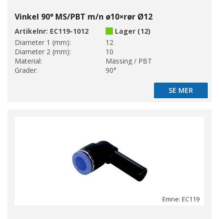
Vinkel 90° MS/PBT m/n ø10×rør Ø12
Artikelnr:
EC119-1012
Lager (12)
Diameter 1 (mm):
12
Diameter 2 (mm):
10
Material:
Mässing / PBT
Grader:
90°
SE MER
SE MER
Emne: EC119