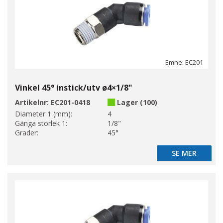
Emne: EC201
Vinkel 45° instick/utv ø4×1/8"
Artikelnr:
EC201-0418
Lager (100)
Diameter 1 (mm):
4
Gänga storlek 1:
1/8"
Grader:
45°
SE MER
SE MER