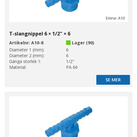
Emne: A10
T-slangnippel 6 × 1/2" × 6
Artikelnr:
A10-8
Lager (90)
Diameter 1 (mm):
6
Diameter 2 (mm):
6
Gänga storlek 1:
1/2"
Material:
PA 66
SE MER
SE MER