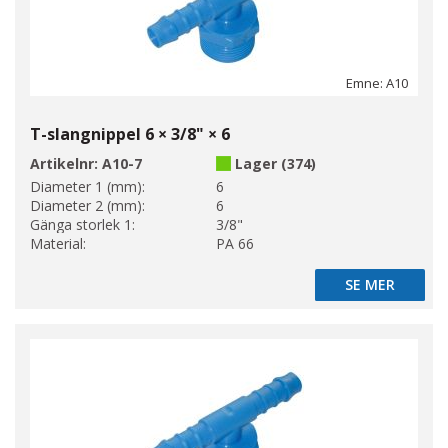
Emne: A10
T-slangnippel 6 × 3/8" × 6
Artikelnr:
A10-7
Lager (374)
Diameter 1 (mm):
6
Diameter 2 (mm):
6
Gänga storlek 1:
3/8"
Material:
PA 66
SE MER
SE MER