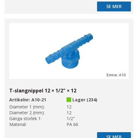
SE MER
SE MER
Emne: A10
T-slangnippel 12 × 1/2" × 12
Artikelnr:
A10-21
Lager (234)
Diameter 1 (mm):
12
Diameter 2 (mm):
12
Gänga storlek 1:
1/2"
Material:
PA 66
SE MER
SE MER