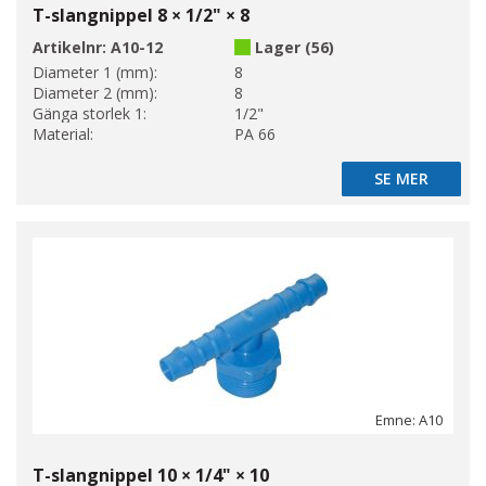
T-slangnippel 8 × 1/2" × 8
Artikelnr:
A10-12
Lager (56)
Diameter 1 (mm):
8
Diameter 2 (mm):
8
Gänga storlek 1:
1/2"
Material:
PA 66
SE MER
SE MER
Emne: A10
T-slangnippel 10 × 1/4" × 10