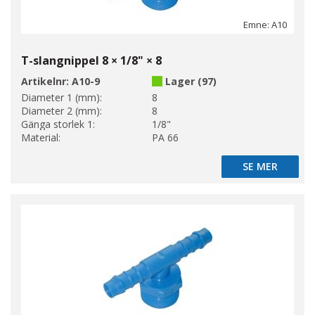
Emne: A10
T-slangnippel 8 × 1/8" × 8
Artikelnr:
A10-9
Lager (97)
Diameter 1 (mm):
8
Diameter 2 (mm):
8
Gänga storlek 1:
1/8"
Material:
PA 66
SE MER
SE MER