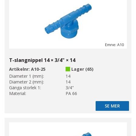
Emne: A10
T-slangnippel 14 × 3/4" × 14
Artikelnr:
A10-25
Lager (65)
Diameter 1 (mm):
14
Diameter 2 (mm):
14
Gänga storlek 1:
3/4"
Material:
PA 66
SE MER
SE MER