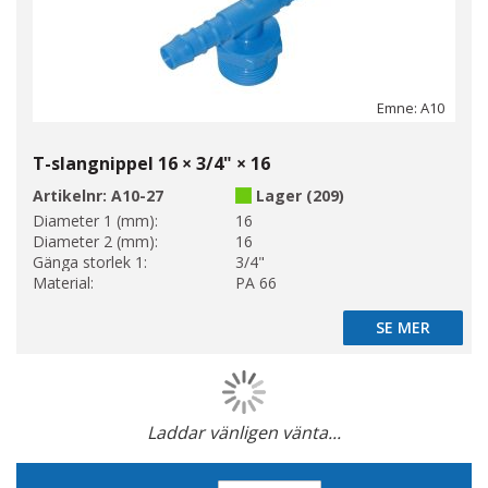
Emne: A10
T-slangnippel 16 × 3/4" × 16
Artikelnr:
A10-27
Lager (209)
Diameter 1 (mm):
16
Diameter 2 (mm):
16
Gänga storlek 1:
3/4"
Material:
PA 66
SE MER
SE MER
Laddar vänligen vänta...
Page
Sätt