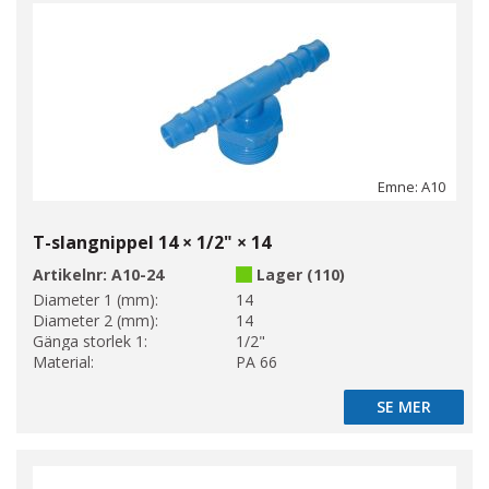
Emne: A10
T-slangnippel 14 × 1/2" × 14
Artikelnr:
A10-24
Lager (110)
Diameter 1 (mm):
14
Diameter 2 (mm):
14
Gänga storlek 1:
1/2"
Material:
PA 66
SE MER
SE MER