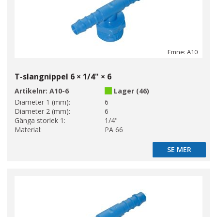
Emne: A10
T-slangnippel 6 × 1/4" × 6
Artikelnr:
A10-6
Lager (46)
Diameter 1 (mm):
6
Diameter 2 (mm):
6
Gänga storlek 1:
1/4"
Material:
PA 66
SE MER
SE MER