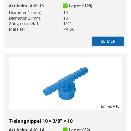
Artikelnr:
A10-13
Lager (128)
Diameter 1 (mm):
10
Diameter 2 (mm):
10
Gänga storlek 1:
1/4"
Material:
PA 66
SE MER
SE MER
Emne: A10
T-slangnippel 10 × 3/8" × 10
Artikelnr:
A10-14
Lager (22)