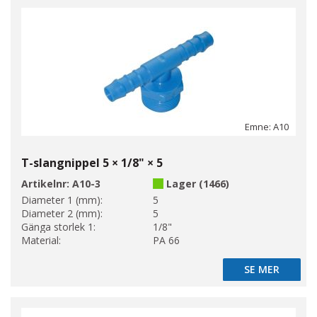
Emne: A10
T-slangnippel 5 × 1/8" × 5
Artikelnr:
A10-3
Lager (1466)
Diameter 1 (mm):
5
Diameter 2 (mm):
5
Gänga storlek 1:
1/8"
Material:
PA 66
SE MER
SE MER