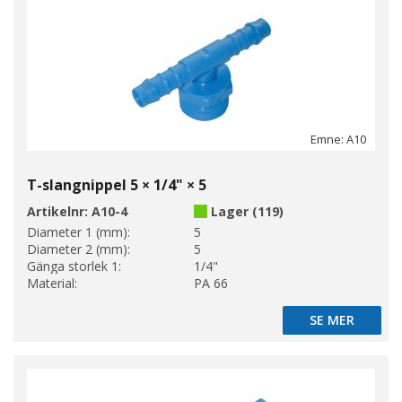
Emne: A10
T-slangnippel 5 × 1/4" × 5
Artikelnr:
A10-4
Lager (119)
Diameter 1 (mm):
5
Diameter 2 (mm):
5
Gänga storlek 1:
1/4"
Material:
PA 66
SE MER
SE MER