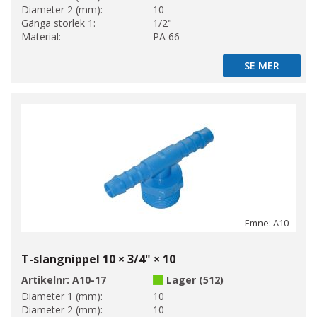
Diameter 2 (mm):
10
Gänga storlek 1:
1/2"
Material:
PA 66
SE MER
SE MER
Emne: A10
T-slangnippel 10 × 3/4" × 10
Artikelnr:
A10-17
Lager (512)
Diameter 1 (mm):
10
Diameter 2 (mm):
10