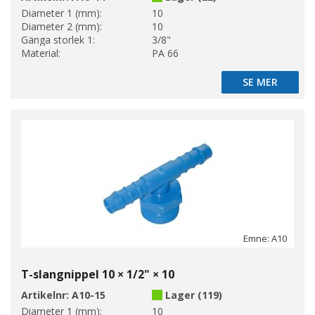
Diameter 1 (mm):
10
Diameter 2 (mm):
10
Gänga storlek 1:
3/8"
Material:
PA 66
SE MER
SE MER
Emne: A10
T-slangnippel 10 × 1/2" × 10
Artikelnr:
A10-15
Lager (119)
Diameter 1 (mm):
10