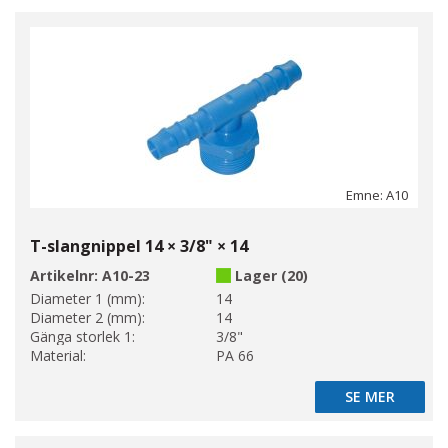
Emne: A10
T-slangnippel 14 × 3/8" × 14
Artikelnr:
A10-23
Lager (20)
Diameter 1 (mm):
14
Diameter 2 (mm):
14
Gänga storlek 1:
3/8"
Material:
PA 66
SE MER
SE MER