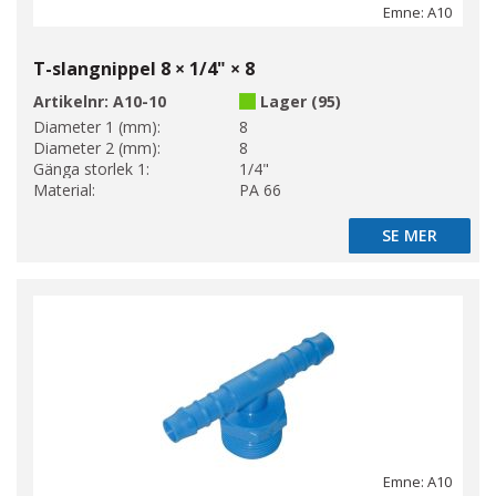
Emne: A10
T-slangnippel 8 × 1/4" × 8
Artikelnr:
A10-10
Lager (95)
Diameter 1 (mm):
8
Diameter 2 (mm):
8
Gänga storlek 1:
1/4"
Material:
PA 66
SE MER
SE MER
Emne: A10