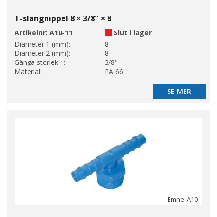
T-slangnippel 8 × 3/8" × 8
Artikelnr:
A10-11
Slut i lager
Diameter 1 (mm):
8
Diameter 2 (mm):
8
Gänga storlek 1:
3/8"
Material:
PA 66
SE MER
SE MER
Emne: A10