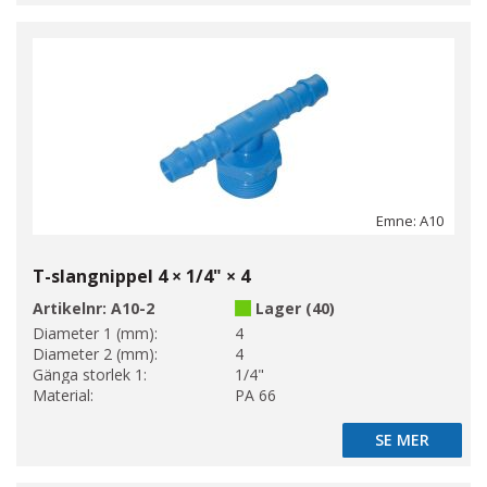
Emne: A10
T-slangnippel 4 × 1/4" × 4
Artikelnr:
A10-2
Lager (40)
Diameter 1 (mm):
4
Diameter 2 (mm):
4
Gänga storlek 1:
1/4"
Material:
PA 66
SE MER
SE MER