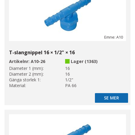
Emne: A10
T-slangnippel 16 × 1/2" × 16
Artikelnr:
A10-26
Lager (1363)
Diameter 1 (mm):
16
Diameter 2 (mm):
16
Gänga storlek 1:
1/2"
Material:
PA 66
SE MER
SE MER