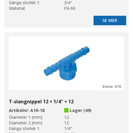
Gänga storlek 1:
3/4"
Material:
PA 66
SE MER
SE MER
Emne: A10
T-slangnippel 12 × 1/4" × 12
Artikelnr:
A10-18
Lager (49)
Diameter 1 (mm):
12
Diameter 2 (mm):
12
Gänga storlek 1:
1/4"