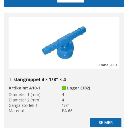
sortering
Emne: A10
T-slangnippel 4 × 1/8" × 4
Artikelnr:
A10-1
Lager (382)
Diameter 1 (mm):
4
Diameter 2 (mm):
4
Gänga storlek 1:
1/8"
Material:
PA 66
SE MER
SE MER