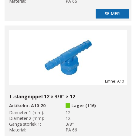
Material:
PA 66
SE MER
SE MER
Emne: A10
T-slangnippel 12 × 3/8" × 12
Artikelnr:
A10-20
Lager (116)
Diameter 1 (mm):
12
Diameter 2 (mm):
12
Gänga storlek 1:
3/8"
Material:
PA 66