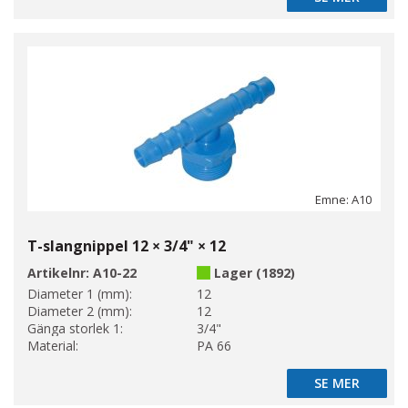
Emne: A10
T-slangnippel 12 × 3/4" × 12
Artikelnr:
A10-22
Lager (1892)
Diameter 1 (mm):
12
Diameter 2 (mm):
12
Gänga storlek 1:
3/4"
Material:
PA 66
SE MER
SE MER