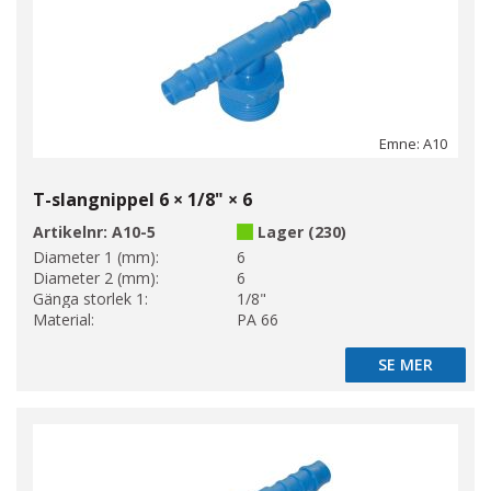
Emne: A10
T-slangnippel 6 × 1/8" × 6
Artikelnr:
A10-5
Lager (230)
Diameter 1 (mm):
6
Diameter 2 (mm):
6
Gänga storlek 1:
1/8"
Material:
PA 66
SE MER
SE MER