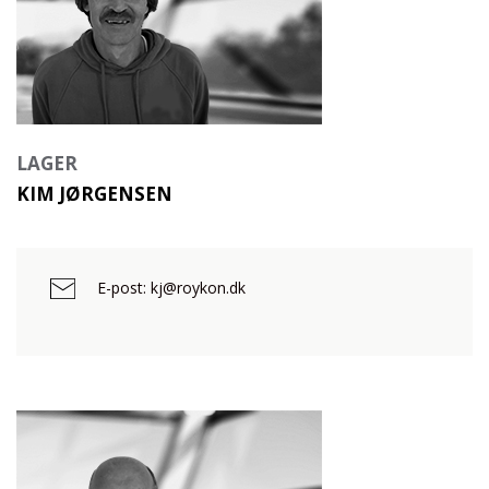
LAGER
KIM JØRGENSEN
E-post: kj@roykon.dk