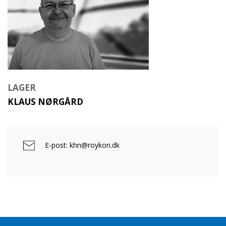
LAGER
KLAUS NØRGÅRD
E-post: khn@roykon.dk