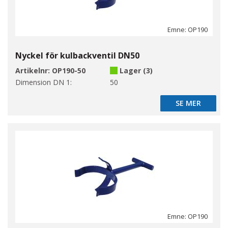
Emne: OP190
Nyckel för kulbackventil DN50
Artikelnr:
OP190-50
Lager (3)
Dimension DN 1:
50
SE MER
SE MER
Emne: OP190