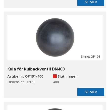
SE MER
SE MER
Emne: OP191
Kula för kulbackventil DN400
Artikelnr:
OP191-400
Slut i lager
Dimension DN 1:
400
SE MER
SE MER