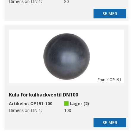
Dimension DN 1:
80
SE MER
SE MER
Emne: OP191
Kula för kulbackventil DN100
Artikelnr:
OP191-100
Lager (2)
Dimension DN 1:
100
SE MER
SE MER