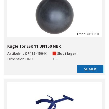
Emne: OP135-K
Kugle for ESK 11 DN150 NBR
Artikelnr:
OP135-150-K
Slut i lager
Dimension DN 1:
150
SE MER
SE MER