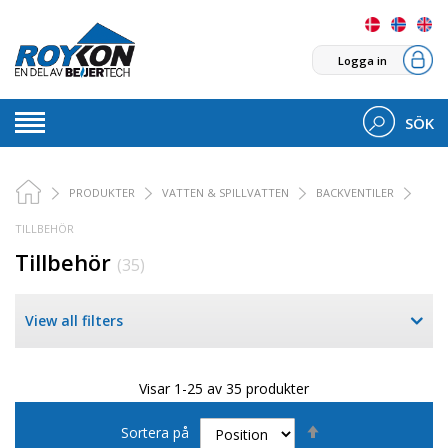
Logga in
SÖK
PRODUKTER
VATTEN & SPILLVATTEN
BACKVENTILER
TILLBEHÖR
Tillbehör
(35)
View all filters
Visar 1-25 av 35 produkter
Sätt
Sortera på
fallande