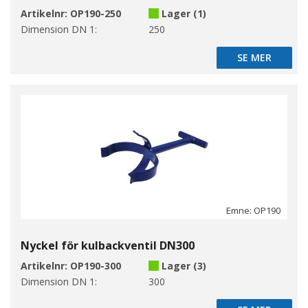
Artikelnr:
OP190-250
Lager (1)
Dimension DN 1:
250
SE MER
SE MER
Emne: OP190
Nyckel för kulbackventil DN300
Artikelnr:
OP190-300
Lager (3)
Dimension DN 1:
300