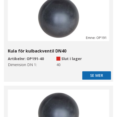
Emne: OP191
Kula för kulbackventil DN40
Artikelnr:
OP191-40
Slut i lager
Dimension DN 1:
40
SE MER
SE MER