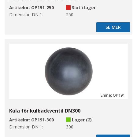
Artikelnr:
OP191-250
Slut i lager
Dimension DN 1:
250
SE MER
SE MER
Emne: OP191
Kula för kulbackventil DN300
Artikelnr:
OP191-300
Lager (2)
Dimension DN 1:
300