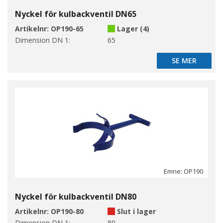
Nyckel för kulbackventil DN65
Artikelnr:
OP190-65
Lager (4)
Dimension DN 1:
65
SE MER
SE MER
Emne: OP190
Nyckel för kulbackventil DN80
Artikelnr:
OP190-80
Slut i lager
Dimension DN 1:
80