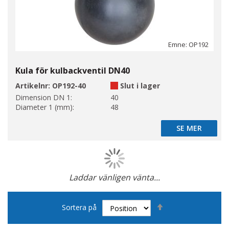
Emne: OP192
Kula för kulbackventil DN40
Artikelnr:
OP192-40
Slut i lager
Dimension DN 1:
40
Diameter 1 (mm):
48
SE MER
SE MER
Laddar vänligen vänta...
Page
Sätt
Sortera på
fallande
sortering