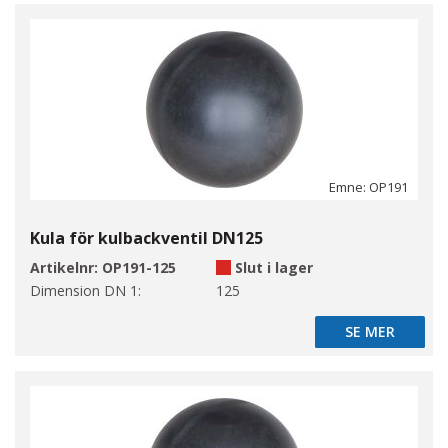
Emne: OP191
Kula för kulbackventil DN125
Artikelnr:
OP191-125
Slut i lager
Dimension DN 1:
125
SE MER
SE MER