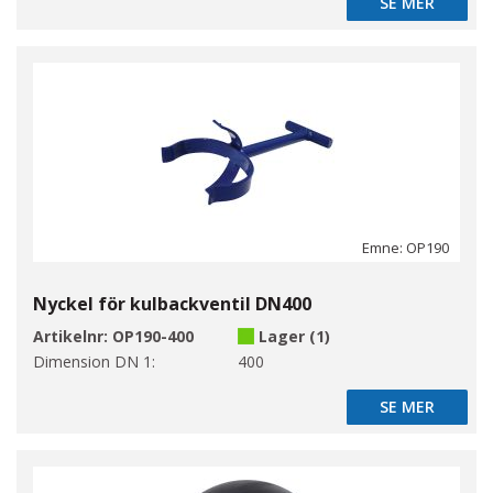
SE MER
SE MER
Emne: OP190
Nyckel för kulbackventil DN400
Artikelnr:
OP190-400
Lager (1)
Dimension DN 1:
400
SE MER
SE MER