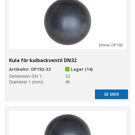
Emne: OP192
Kula för kulbackventil DN32
Artikelnr:
OP192-32
Lager (14)
Dimension DN 1:
32
Diameter 1 (mm):
40
SE MER
SE MER