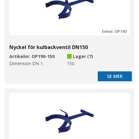
Emne: OP190
Nyckel för kulbackventil DN150
Artikelnr:
OP190-150
Lager (7)
Dimension DN 1:
150
SE MER
SE MER