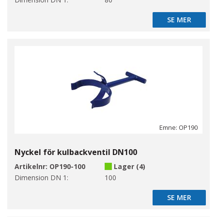
SE MER
SE MER
Emne: OP190
Nyckel för kulbackventil DN100
Artikelnr:
OP190-100
Lager (4)
Dimension DN 1:
100
SE MER
SE MER