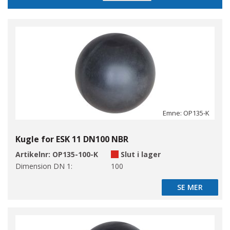
sortering
Emne: OP135-K
Kugle for ESK 11 DN100 NBR
Artikelnr:
OP135-100-K
Slut i lager
Dimension DN 1:
100
SE MER
SE MER