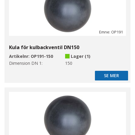
Emne: OP191
Kula för kulbackventil DN150
Artikelnr:
OP191-150
Lager (1)
Dimension DN 1:
150
SE MER
SE MER