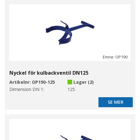
Emne: OP190
Nyckel för kulbackventil DN125
Artikelnr:
OP190-125
Lager (2)
Dimension DN 1:
125
SE MER
SE MER