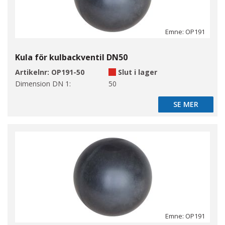
Emne: OP191
Kula för kulbackventil DN50
Artikelnr:
OP191-50
Slut i lager
Dimension DN 1:
50
SE MER
SE MER
Emne: OP191