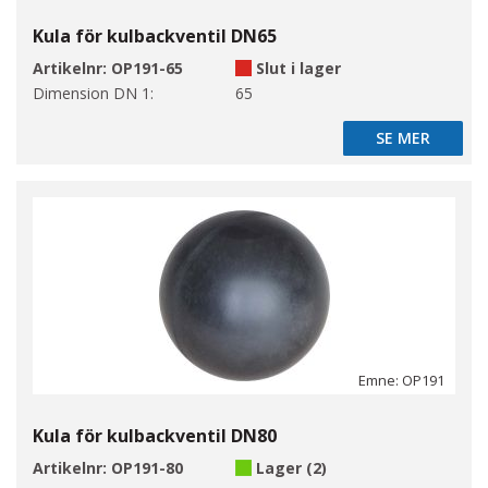
Kula för kulbackventil DN65
Artikelnr:
OP191-65
Slut i lager
Dimension DN 1:
65
SE MER
SE MER
Emne: OP191
Kula för kulbackventil DN80
Artikelnr:
OP191-80
Lager (2)