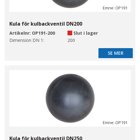
Emne: OP191
Kula för kulbackventil DN200
Artikelnr:
OP191-200
Slut i lager
Dimension DN 1:
200
SE MER
SE MER
Emne: OP191
Kula för kulbackventil DN250