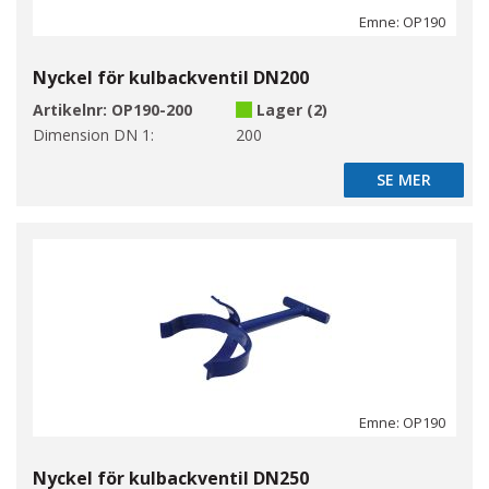
Emne: OP190
Nyckel för kulbackventil DN200
Artikelnr:
OP190-200
Lager (2)
Dimension DN 1:
200
SE MER
SE MER
Emne: OP190
Nyckel för kulbackventil DN250